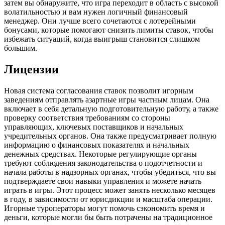
затем вы обнаружите, что игра переходит в область с высокой
волатильностью и вам нужен логичный финансовый
менеджер. Они лучше всего сочетаются с лотерейными
бонусами, которые помогают снизить лимиты ставок, чтобы
избежать ситуаций, когда выигрыш становится слишком
большим.
Лицензии
Новая система согласования ставок позволит игорным
заведениям отправлять азартные игры частным лицам. Она
включает в себя детальную подготовительную работу, а также
проверку соответствия требованиям со стороны
управляющих, ключевых поставщиков и начальных
учредительных органов. Она также предусматривает полную
информацию о финансовых показателях и начальных
денежных средствах. Некоторые регулирующие органы
требуют соблюдения законодательства о подотчетности и
начала работы в надзорных органах, чтобы убедиться, что вы
подтверждаете свои навыки управления и можете начать
играть в игры. Этот процесс может занять несколько месяцев
в году, в зависимости от юрисдикции и масштаба операции.
Игорные туроператоры могут помочь сэкономить время и
деньги, которые могли бы быть потрачены на традиционное