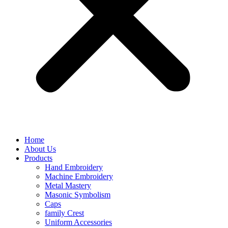
Home
About Us
Products
Hand Embroidery
Machine Embroidery
Metal Mastery
Masonic Symbolism
Caps
family Crest
Uniform Accessories