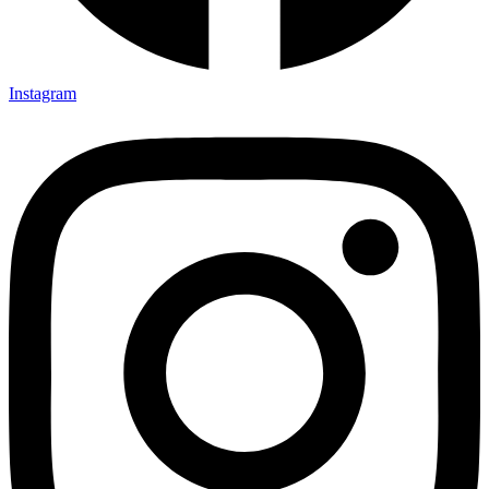
Instagram