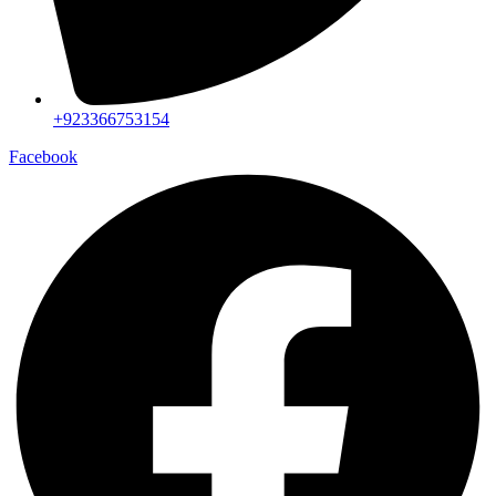
+923366753154
Facebook