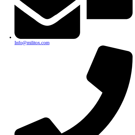
Info@militox.com