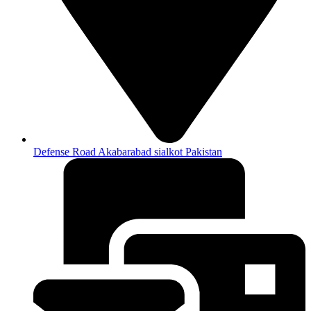
Defense Road Akabarabad sialkot Pakistan