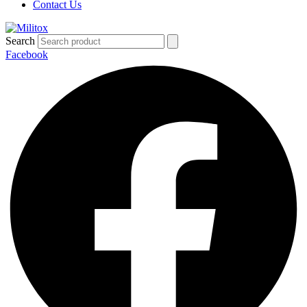
Contact Us
Search
Facebook