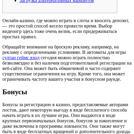
Загрузка альтернативных вариантов
Онлайн-казино, где можно играть в слоты и вносить депозит,
— это простой способ весело провести время. Выбор
видеоигр здесь тоже очень велик, если придерживаться
простых правил.
Обращайте внимание на броскую рекламу, например, на
рекламу с определенными условиями. В автоматы для игры
султан геймс вход
сегодня можно играть полностью
безвозмездно и без наличия подготовительной регистрации на
веб-сайте.
Она может быть обманчивой и часто содержит
существенные ограничения на игру. Кроме того, она может
ограничивать частоту вашего участия в бонусном раунде.
Бонусы
Бонусы за регистрацию в казино, предоставляемые авторами
постов, дают некоторую выгоду в виде бесплатного способа
начать играть в их лучшие игры. Они выдаются в виде
крупных первоначальных бонусов, бонусов за накопление и
даже включены в программы лояльности. Они также могут
быть в виде бесплатных вращений и дополнительного дохода.