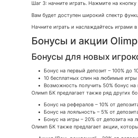
Шаг 3: начните играть. Нажмите на кнопку 
Вам будет доступен широкий спектр функц
Начните играть и наслаждайтесь играми в 
Бонусы и акции Olimp
Бонусы для новых игрок
Бонус на первый депозит – 100% до 1
10 бесплатных спин на любимые игры
Возможность получить 50% бонус на 
Олимп БК предлагает также ряд других бо
Бонус на рефералов – 10% от депози
Бонус на лояльность – 5% от депозит
Бонус на игры – 20% от депозита на
Олимп БК также предлагает акции, которы