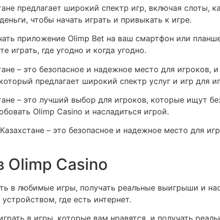
ане предлагает широкий спектр игр, включая слоты, ка
деньги, чтобы начать играть и привыкать к игре.
чать приложение Olimp Bet на ваш смартфон или планше
е играть, где угодно и когда угодно.
ане – это безопасное и надежное место для игроков, 
который предлагает широкий спектр услуг и игр для и
ане – это лучший выбор для игроков, которые ищут бе
бовать Olimp Casino и насладиться игрой.
Казахстане – это безопасное и надежное место для иг
 Olimp Casino
ать в любимые игры, получать реальные выигрыши и на
устройством, где есть интернет.
играть в игры, которые вам нравятся, и получать реал