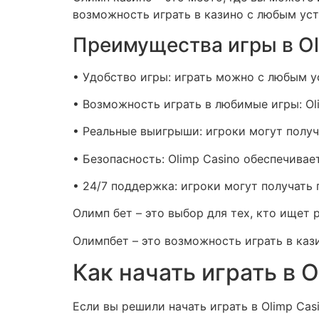
возможность играть в казино с любым уст
Преимущества игры в Ol
• Удобство игры: играть можно с любым ус
• Возможность играть в любимые игры: Oli
• Реальные выигрыши: игроки могут получ
• Безопасность: Olimp Casino обеспечива
• 24/7 поддержка: игроки могут получать 
Олимп бет – это выбор для тех, кто ищет
Олимпбет – это возможность играть в каз
Как начать играть в O
Если вы решили начать играть в Olimp Cas