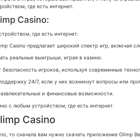
ройством, где есть интернет.
imp Casino:
тройством, где есть интернет.
mp Casino предлагает широкий спектр игр, включая сл
ать реальные выигрыши, играя в казино.
ет безопасность игроков, используя современные техно
поддержку 24/7, если у них возникнут вопросы или пр
 развлекательные и финансовые возможности.
ино с любым устройством, где есть интернет.
limp Casino
ino, то сначала вам нужно скачать приложение Olimp B