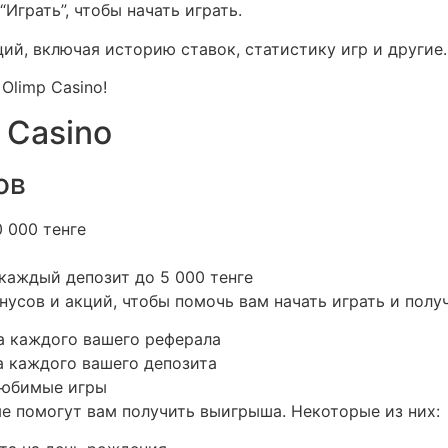
“Играть”, чтобы начать играть.
ий, включая историю ставок, статистику игр и другие.
Olimp Casino!
 Casino
ов
0 000 тенге
каждый депозит до 5 000 тенге
нусов и акций, чтобы помочь вам начать играть и полу
та каждого вашего реферала
а каждого вашего депозита
 любимые игры
е помогут вам получить выигрыша. Некоторые из них: