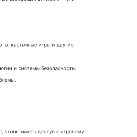
оты, карточные игры и другие.
логии и системы безопасности.
облемы.
et, чтобы иметь доступ к игровому