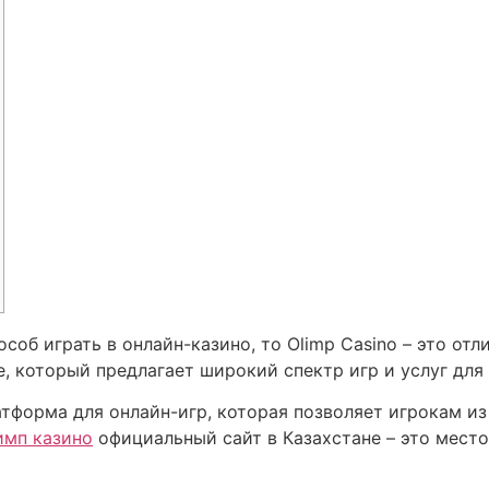
об играть в онлайн-казино, то Olimp Casino – это отли
, который предлагает широкий спектр игр и услуг для 
латформа для онлайн-игр, которая позволяет игрокам из
имп казино
официальный сайт в Казахстане – это место,