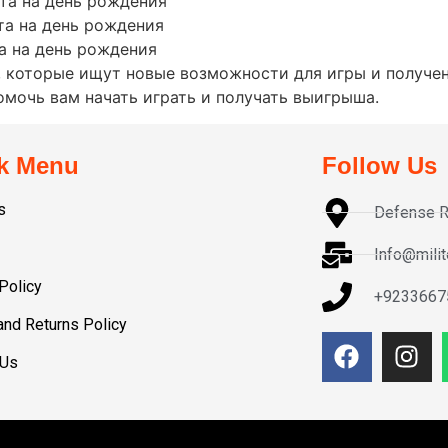
ита на день рождения
та на день рождения
а на день рождения
в, которые ищут новые возможности для игры и получе
омочь вам начать играть и получать выигрыша.
k Menu
Follow Us
s
Defense R
Info@mili
Policy
+9233667
and Returns Policy
 Us