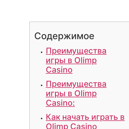
Содержимое
Преимущества
игры в Olimp
Casino
Преимущества
игры в Olimp
Casino:
Как начать играть в
Olimp Casino