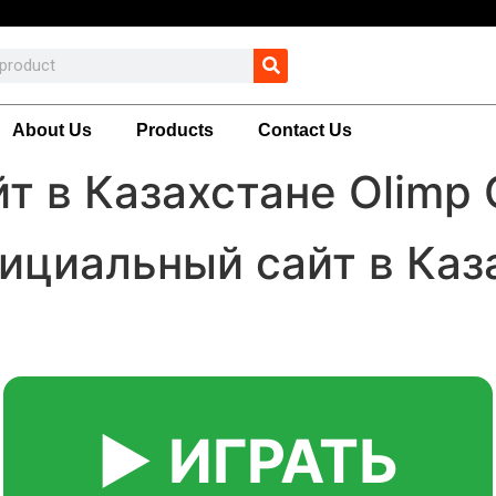
About Us
Products
Contact Us
т в Казахстане Olimp 
ициальный сайт в Каза
▶️ ИГРАТЬ