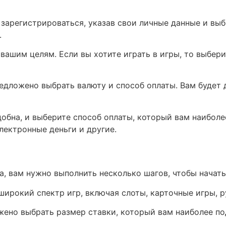
зарегистрироваться, указав свои личные данные и выб
.
ашим целям. Если вы хотите играть в игры, то выберит
редложено выбрать валюту и способ оплаты. Вам будет
добна, и выберите способ оплаты, который вам наибол
лектронные деньги и другие.
, вам нужно выполнить несколько шагов, чтобы начать
 широкий спектр игр, включая слоты, карточные игры, р
ожено выбрать размер ставки, который вам наиболее по