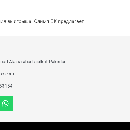
ния выигрыша. Олимп БК предлагает
oad Akabarabad sialkot Pakistan
tox.com
53154