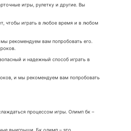
рточные игры, рулетку и другие. Вы
т, чтобы играть в любое время и в любом
и мы рекомендуем вам попробовать его.
гроков.
зопасный и надежный способ играть в
роков, и мы рекомендуем вам попробовать
слаждаться процессом игры. Олимп бк –
ьные выигрыши. Бк олимп – это