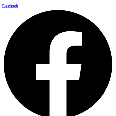
Facebook