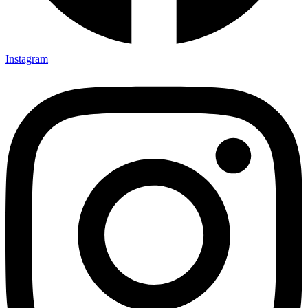
Instagram