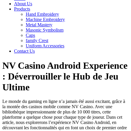
About Us
Products
Hand Embroidery
Machine Embroidery
Metal Mastery
Masonic Symbolism
Caps
family Crest
Uniform Accessories
Contact Us
NV Casino Android Experience
: Déverrouiller le Hub de Jeu
Ultime
Le monde du gaming en ligne n’a jamais été aussi excitant, grâce à
la montée des casinos mobile comme NV Casino. Avec une
bibliothèque impressionnante de plus de 10 000 titres, cette
plateforme a quelque chose pour chaque type de joueur. Dans cet
article, nous explorerons l’expérience NV Casino Android, en
découvrant les fonctionnalités qui en font un choix de premier ordre