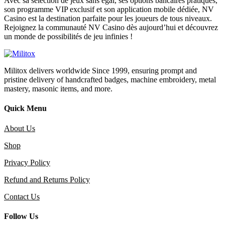
Avec sa sélection de jeux sans égal, ses options bancaires pratiques,
son programme VIP exclusif et son application mobile dédiée, NV
Casino est la destination parfaite pour les joueurs de tous niveaux.
Rejoignez la communauté NV Casino dès aujourd’hui et découvrez
un monde de possibilités de jeu infinies !
Militox delivers worldwide Since 1999, ensuring prompt and
pristine delivery of handcrafted badges, machine embroidery, metal
mastery, masonic items, and more.
Quick Menu
About Us
Shop
Privacy Policy
Refund and Returns Policy
Contact Us
Follow Us