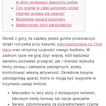
w sloty wyjąwszy depozytu online
Czy granie w całej automaty przez
internet wydaje się pewne?
Bezpłatne hazard automaty
Nadprogram zbyt kandydaturę
Określ z góry, ile zapłaty jesteś gotów przeznaczyć
dzięki rozrywkę przy kasynie,
playcasinoonline.ca Click
Here
oraz utrzymuj czujności owego budżetu. W
żadnym razie nie graj zbyt więcej, niźli będziesz
samemu pozwalać przegrać, jak i również wybuduj
limity okresu i nakładów pieniężnych, ażeby
kontrolować własną aktywność.
Określone kasyna
udostępniają aparat, które to mogą być wygodne w
trzymaniu uwagi limitów.
Nierzadko to lecz sloty z dzisiejszym twistem,
takowym kiedy bonusy lub opcje specjalne.
Serwis, zdominowana za pośrednictwem czarne