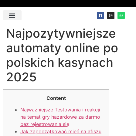
Contact Us
Najpozytywniejsze
automaty online po
polskich kasynach
2025
Content
Najważniejsze Testowania i reakcji
na temat gry hazardowe za darmo
bez rejestrowania się
Jak zapoczątkować mieć na afiszu