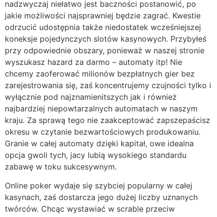
nadzwyczaj niełatwo jest baczności postanowić, po
jakie możliwości najsprawniej będzie zagrać. Kwestie
odrzucić udostępnia także niedostatek wcześniejszej
koneksje pojedynczych slotów kasynowych. Przybyłeś
przy odpowiednie obszary, ponieważ w naszej stronie
wyszukasz hazard za darmo – automaty itp! Nie
chcemy zaoferować milionów bezpłatnych gier bez
zarejestrowania się, zaś koncentrujemy czujności tylko i
wyłącznie pod najznamienitszych jak i również
najbardziej niepowtarzalnych automatach w naszym
kraju. Za sprawą tego nie zaakceptować zapszepaścisz
okresu w czytanie bezwartościowych produkowaniu.
Granie w całej automaty dzięki kapitał, owe idealna
opcja gwoli tych, jacy lubią wysokiego standardu
zabawę w toku sukcesywnym.
Online poker wydaje się szybciej popularny w całej
kasynach, zaś dostarcza jego dużej liczby uznanych
twórców. Chcąc wystawiać w scrable przeciw