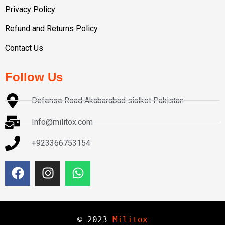
Privacy Policy
Refund and Returns Policy
Contact Us
Follow Us
Defense Road Akabarabad sialkot Pakistan
Info@militox.com
+923366753154
© 
2023
Militox