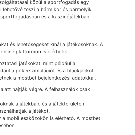
zolgáltatásai közül a sportfogadás egy
i lehetővé teszi a bármikor és bármelyik
 sportfogadásban és a kaszinójátékban.
kat és lehetőségeket kínál a játékosoknak. A
nline platformon is elérhetik.
ztatási játékokat, mint például a
ldául a pokerszimulációt és a blackjackot.
hetnek a mostbet bejelentkezési adatokkal.
latt hajtják végre. A felhasználók csak
knak a játékban, és a játékterületen
sználhatják a játékot.
y a mobil eszközökön is elérhető. A mostbet
ésében.