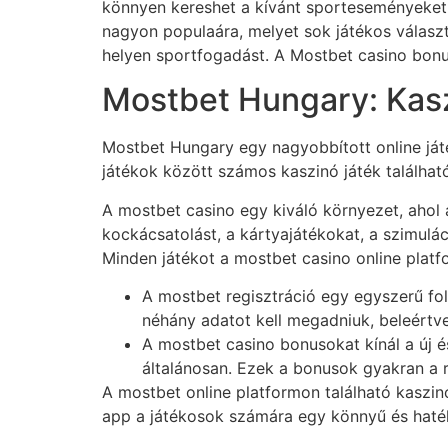
könnyen kereshet a kívánt sporteseményeket,
nagyon populaára, melyet sok játékos választ
helyen sportfogadást. A Mostbet casino bonu
Mostbet Hungary: Kas
Mostbet Hungary egy nagyobbított online ját
játékok között számos kaszinó játék találhat
A mostbet casino egy kiváló környezet, ahol a
kockácsatolást, a kártyajátékokat, a szimulác
Minden játékot a mostbet casino online platf
A mostbet regisztráció egy egyszerű fol
néhány adatot kell megadniuk, beleértve
A mostbet casino bonusokat kínál a új é
általánosan. Ezek a bonusok gyakran a r
A mostbet online platformon található kaszin
app a játékosok számára egy könnyű és haték