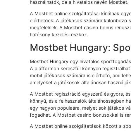
használhatók, de a hivatalos nevén Mostbet.
A Mostbet online szolgáltatásai kínálnak egy
elérhetőek. A játékosok számára különböző s
megfelelnek. A Mostbet casino bonus rendsze
hatékony kezelési eszköz.
Mostbet Hungary: Spo
Mostbet Hungary egy hivatalos sportfogadási
A platformon keresztül könnyen regisztrálhat
mobil játékosok számára is elérhető, ami lehe
amelyeket a játékosok általánosan használják
A Mostbet regisztráció egyszerű és gyors, és
könnyű, és a felhasználók általánosságban h
egy nagyon populaára, melyet sok játékos vál
fogadhat. A Mostbet casino bonusokkal is re
A Mostbet online szolgáltatások között a sp