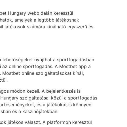
tbet Hungary weboldalán keresztül
lhatók, amelyek a legtöbb játékosnak
il játékosok számára kínálható egyszerű és
ó lehetőségeket nyújthat a sportfogadásban.
ű az online sportfogadás. A Mostbet app a
 Mostbet online szolgáltatásokat kínál,
tül.
ágos módon kezeli. A bejelentkezés is
 Hungary szolgáltatásai közül a sportfogadás
orteseményeket, és a játékokat is könnyen
sban és a kaszinójátékban.
k játékos választ. A platformon keresztül