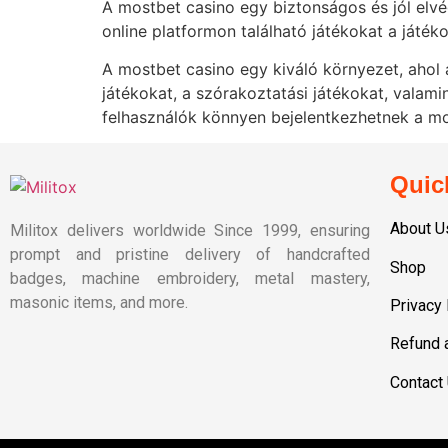
A mostbet casino egy biztonságos és jól elvé
online platformon található játékokat a játé
A mostbet casino egy kiváló környezet, ahol 
játékokat, a szórakoztatási játékokat, valami
felhasználók könnyen bejelentkezhetnek a mo
Quic
About U
Militox delivers worldwide Since 1999, ensuring
prompt and pristine delivery of handcrafted
Shop
badges, machine embroidery, metal mastery,
masonic items, and more.
Privacy 
Refund 
Contact