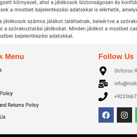
gzett környezet, ahol a játékosok biztonságosan és konfide
kosok a mostbet bejelentkezési adatokkal is elérhetik, ame
a játékosok számos játékot találhatnak, beleértve a szórako
nt a szórakoztatási játékokat. Minden játékot a mostbet casi
stbet bejelentkezési adatokkal.
k Menu
Follow Us
s
Defense R
Info@mili
Policy
+9233667
and Returns Policy
 Us