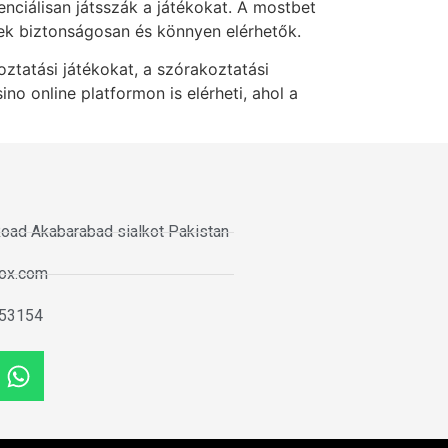
nciálisan játsszák a játékokat. A mostbet
lyek biztonságosan és könnyen elérhetők.
ztatási játékokat, a szórakoztatási
no online platformon is elérheti, ahol a
oad Akabarabad sialkot Pakistan
tox.com
53154