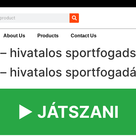
About Us
Products
Contact Us
 hivatalos sportfogads
 hivatalos sportfogadá
▶️ JÁTSZANI