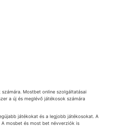
 számára. Mostbet online szolgáltatásai
szer a új és meglévő játékosok számára
egújabb játékokat és a legjobb játékosokat. A
. A mosbet és most bet névverziók is