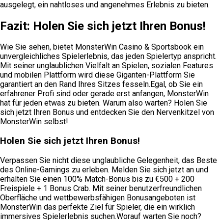
ausgelegt, ein nahtloses und angenehmes Erlebnis zu bieten.
Fazit: Holen Sie sich jetzt Ihren Bonus!
Wie Sie sehen, bietet MonsterWin Casino & Sportsbook ein
unvergleichliches Spielerlebnis, das jeden Spielertyp anspricht.
Mit seiner unglaublichen Vielfalt an Spielen, sozialen Features
und mobilen Plattform wird diese Giganten-Plattform Sie
garantiert an den Rand Ihres Sitzes fesseln.Egal, ob Sie ein
erfahrener Profi sind oder gerade erst anfangen, MonsterWin
hat für jeden etwas zu bieten. Warum also warten? Holen Sie
sich jetzt Ihren Bonus und entdecken Sie den Nervenkitzel von
MonsterWin selbst!
Holen Sie sich jetzt Ihren Bonus!
Verpassen Sie nicht diese unglaubliche Gelegenheit, das Beste
des Online-Gamings zu erleben. Melden Sie sich jetzt an und
erhalten Sie einen 100% Match-Bonus bis zu €500 + 200
Freispiele + 1 Bonus Crab. Mit seiner benutzerfreundlichen
Oberfläche und wettbewerbsfähigen Bonusangeboten ist
MonsterWin das perfekte Ziel für Spieler, die ein wirklich
immersives Spielerlebnis suchen.Worauf warten Sie noch?