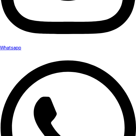
Whatsapp