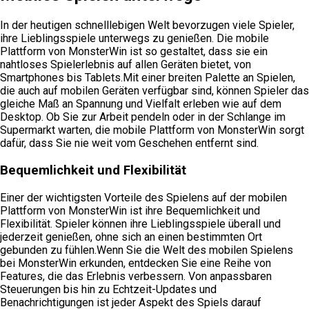
In der heutigen schnelllebigen Welt bevorzugen viele Spieler,
ihre Lieblingsspiele unterwegs zu genießen. Die mobile
Plattform von MonsterWin ist so gestaltet, dass sie ein
nahtloses Spielerlebnis auf allen Geräten bietet, von
Smartphones bis Tablets.Mit einer breiten Palette an Spielen,
die auch auf mobilen Geräten verfügbar sind, können Spieler das
gleiche Maß an Spannung und Vielfalt erleben wie auf dem
Desktop. Ob Sie zur Arbeit pendeln oder in der Schlange im
Supermarkt warten, die mobile Plattform von MonsterWin sorgt
dafür, dass Sie nie weit vom Geschehen entfernt sind.
Bequemlichkeit und Flexibilität
Einer der wichtigsten Vorteile des Spielens auf der mobilen
Plattform von MonsterWin ist ihre Bequemlichkeit und
Flexibilität. Spieler können ihre Lieblingsspiele überall und
jederzeit genießen, ohne sich an einen bestimmten Ort
gebunden zu fühlen.Wenn Sie die Welt des mobilen Spielens
bei MonsterWin erkunden, entdecken Sie eine Reihe von
Features, die das Erlebnis verbessern. Von anpassbaren
Steuerungen bis hin zu Echtzeit-Updates und
Benachrichtigungen ist jeder Aspekt des Spiels darauf