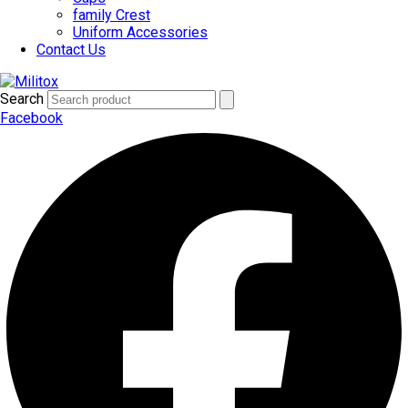
family Crest
Uniform Accessories
Contact Us
Search
Facebook