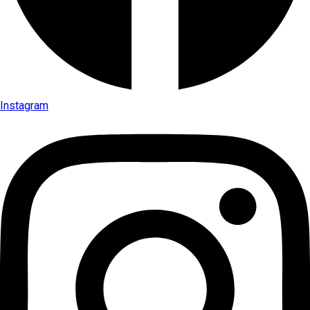
Instagram