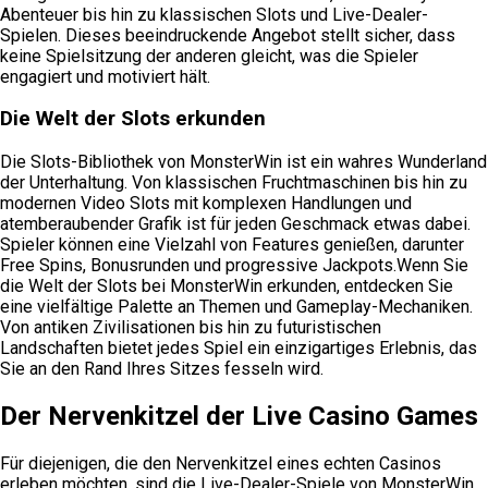
Abenteuer bis hin zu klassischen Slots und Live-Dealer-
Spielen. Dieses beeindruckende Angebot stellt sicher, dass
keine Spielsitzung der anderen gleicht, was die Spieler
engagiert und motiviert hält.
Die Welt der Slots erkunden
Die Slots-Bibliothek von MonsterWin ist ein wahres Wunderland
der Unterhaltung. Von klassischen Fruchtmaschinen bis hin zu
modernen Video Slots mit komplexen Handlungen und
atemberaubender Grafik ist für jeden Geschmack etwas dabei.
Spieler können eine Vielzahl von Features genießen, darunter
Free Spins, Bonusrunden und progressive Jackpots.Wenn Sie
die Welt der Slots bei MonsterWin erkunden, entdecken Sie
eine vielfältige Palette an Themen und Gameplay-Mechaniken.
Von antiken Zivilisationen bis hin zu futuristischen
Landschaften bietet jedes Spiel ein einzigartiges Erlebnis, das
Sie an den Rand Ihres Sitzes fesseln wird.
Der Nervenkitzel der Live Casino Games
Für diejenigen, die den Nervenkitzel eines echten Casinos
erleben möchten, sind die Live-Dealer-Spiele von MonsterWin