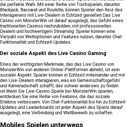
die perfekte Wahl. Mit einer Reihe von Tischspielen, darunter
Blackjack, Baccarat und Roulette, können Spieler den Reiz des
Interagierens mit Live-Dealern in Echtzeit genießen.Das Live
Casino von MonsterWin ist darauf ausgelegt, das Gefühl eines
traditionellen Casinos nachzubilden, mit professionellen
Dealern und hochwertigem Streaming. Spieler können eine
Vielzahl von Wettoptionen und Features nutzen, darunter Chat-
Funktionalität und Echtzeit-Updates.
Der soziale Aspekt des Live Casino Gaming
Eines der wichtigsten Merkmale, das das Live Casino von
MonsterWin von anderen Online-Plattformen abhebt, ist sein
sozialer Aspekt. Spieler können in Echtzeit miteinander und mit
den Live-Dealern interagieren, was ein Gemeinschaftsgefühl
und Kameradschaft schafft, das schwer anderswo zu finden
ist.Wenn Sie Live-Casino-Spiele bei MonsterWin spielen,
entdecken Sie eine Reihe von Features, die das soziale
Erlebnis verbessern. Von Chat-Funktionalität bis hin zu Echtzeit-
Updates und Leaderboards ist jeder Aspekt des Spiels darauf
ausgelegt, eine Verbindung und Wettbewerb zu schaffen.
Mobiles Spielen unterwegs