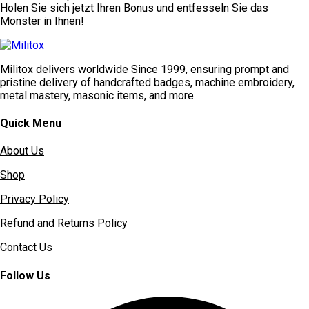
Holen Sie sich jetzt Ihren Bonus und entfesseln Sie das
Monster in Ihnen!
Militox delivers worldwide Since 1999, ensuring prompt and
pristine delivery of handcrafted badges, machine embroidery,
metal mastery, masonic items, and more.
Quick Menu
About Us
Shop
Privacy Policy
Refund and Returns Policy
Contact Us
Follow Us