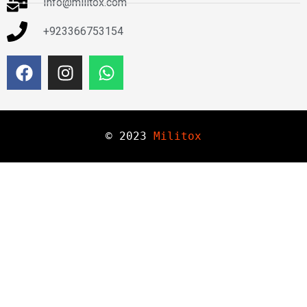
Info@militox.com
+923366753154
© 
2023
Militox