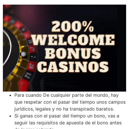
Para cuando De cualquier parte del mundo, hay
que respetar con el pasar del tiempo unos campos
jurídicos, legales y no ha transpirado baratos.
Si ganas con el pasar del tiempo un bono, vas a
seguir las requisitos de apuesta de el bono antes