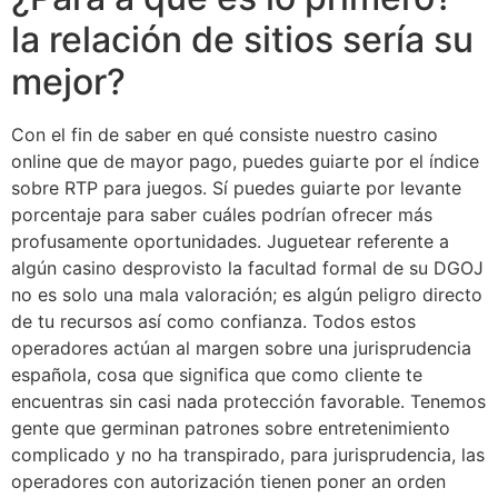
la relación de sitios serí­a su
mejor?
Con el fin de saber en qué consiste nuestro casino
online que de mayor pago, puedes guiarte por el índice
sobre RTP para juegos. Sí puedes guiarte por levante
porcentaje para saber cuáles podrían ofrecer más
profusamente oportunidades. Juguetear referente a
algún casino desprovisto la facultad formal de su DGOJ
no es solo una mala valoración; es algún peligro directo
de tu recursos así­ como confianza. Todos estos
operadores actúan al margen sobre una jurisprudencia
española, cosa que significa que como cliente te
encuentras sin casi nada protección favorable. Tenemos
gente que germinan patrones sobre entretenimiento
complicado y no ha transpirado, para jurisprudencia, las
operadores con autorización tienen poner an orden