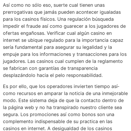
Así­ como no sólo eso, suerte cual tienen unas
prerrogativas que jamás pueden acontecer igualadas
para los casinos físicos. Una regulación búsqueda
impedir el fraude así­ como guarecer a los jugadores de
ofertas engañosas. Verificar cual algún casino en
internet se ubique regulado para la importancia capaz
serí­a fundamental para asegurar su legalidad y la
empuje para los informaciones y transacciones para los
jugadores. Las casinos cual cumplen de la reglamento
se fabrican con garantías de transparencia
desplazándolo hacia el pelo responsabilidad.
Es por ello, que los operadores invierten tiempo así­
como recursos en amparar la noticia de una inmejorable
modo. Este sistema deja de que la contacto dentro de
la página web y no ha transpirado nuestro cliente sea
segura. Los promociones así­ como bonos son una
complemento indispensable de su practica en las
casinos en internet. A desigualdad de los casinos