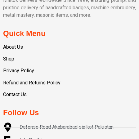
Militox delivers worldwide Since 1999, ensuring prompt and
pristine delivery of handcrafted badges, machine embroidery,
metal mastery, masonic items, and more.
Quick Menu
About Us
Shop
Privacy Policy
Refund and Returns Policy
Contact Us
Follow Us
Defense Road Akabarabad sialkot Pakistan