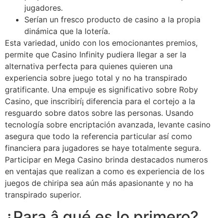
jugadores.
Serían un fresco producto de casino a la propia
dinámica que la lotería.
Esta variedad, unido con los emocionantes premios,
permite que Casino Infinity pudiera llegar a ser la
alternativa perfecta para quienes quieren una
experiencia sobre juego total y no ha transpirado
gratificante. Una empuje es significativo sobre Roby
Casino, que inscribirí¡ diferencia para el cortejo a la
resguardo sobre datos sobre las personas. Usando
tecnología sobre encriptación avanzada, levante casino
asegura que todo la referencia particular así­ como
financiera para jugadores se haye totalmente segura.
Participar en Mega Casino brinda destacados numeros
en ventajas que realizan a como es experiencia de los
juegos de chiripa sea aún más apasionante y no ha
transpirado superior.
¿Para â qué es lo primero?