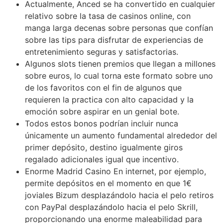
Actualmente, Anced se ha convertido en cualquier
relativo sobre la tasa de casinos online, con
manga larga decenas sobre personas que confían
sobre las tips para disfrutar de experiencias de
entretenimiento seguras y satisfactorias.
Algunos slots tienen premios que llegan a millones
sobre euros, lo cual torna este formato sobre uno
de los favoritos con el fin de algunos que
requieren la practica con alto capacidad y la
emoción sobre aspirar en un genial bote.
Todos estos bonos podrían incluir nunca
únicamente un aumento fundamental alrededor del
primer depósito, destino igualmente giros
regalado adicionales igual que incentivo.
Enorme Madrid Casino En internet, por ejemplo,
permite depósitos en el momento en que 1€
joviales Bizum desplazándolo hacia el pelo retiros
con PayPal desplazándolo hacia el pelo Skrill,
proporcionando una enorme maleabilidad para