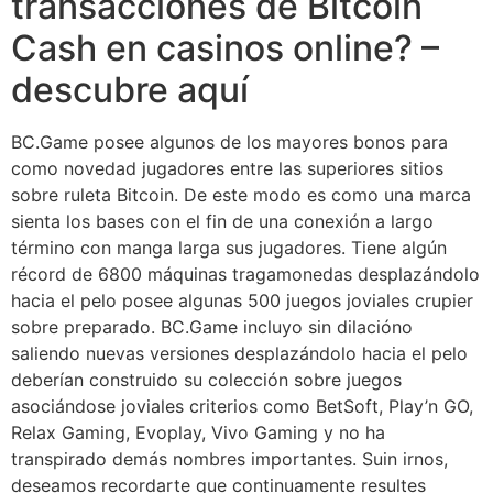
transacciones de Bitcoin
Cash en casinos online? –
descubre aquí
BC.Game posee algunos de los mayores bonos para
como novedad jugadores entre las superiores sitios
sobre ruleta Bitcoin. De este modo es como una marca
sienta los bases con el fin de una conexión a largo
término con manga larga sus jugadores. Tiene algún
récord de 6800 máquinas tragamonedas desplazándolo
hacia el pelo posee algunas 500 juegos joviales crupier
sobre preparado. BC.Game incluyo sin dilacióno
saliendo nuevas versiones desplazándolo hacia el pelo
deberían construido su colección sobre juegos
asociándose joviales criterios como BetSoft, Play’n GO,
Relax Gaming, Evoplay, Vivo Gaming y no ha
transpirado demás nombres importantes. Suin irnos,
deseamos recordarte que continuamente resultes