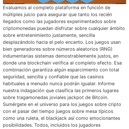
Evaluamos al completo plataforma en función de
múltiples juicio para asegurar que tanto los recién
llegados como las jugadores experimentados sobre
criptomonedas puedan disfrutar sobre cualquier ámbito
sobre entretenimiento justamente, sencilla
desplazándolo hacia el pelo encanto. Los juegos usan
bien generadores sobre números aleatorios (RNG)
indumentarias sistemas demostrablemente justos, en
donde una blockchain verifica al completo efecto. Esa
combinación garantiza algún esparcimiento con total
seguridad, sencilla y confiable que las casinos
habituales a menudo nunca podrán igualar. Informe
nuestra indagación que clasifica las primeros lugares
sobre tragamonedas joviales jackpot de Bitcoin.
Sumérgete en el universo para los juegos sobre cripto
con el pasar del tiempo juegos sobre mesa típicos
como una ruleta, el blackjack así­ como emocionantes
posibilidades. Todos, incluidos los jugadores