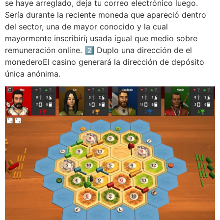
se haye arreglado, deja tu correo electrónico luego.
Serí­a durante la reciente moneda que apareció dentro
del sector, una de mayor conocido y la cual
mayormente inscribirí¡ usada igual que medio sobre
remuneración online. 2⃣ Duplo una dirección de el
monederoEl casino generará la dirección de depósito
única anónima.