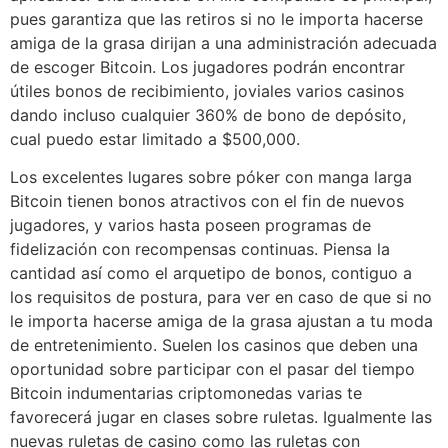
pues garantiza que las retiros si no le importa hacerse
amiga de la grasa dirijan a una administración adecuada
de escoger Bitcoin. Los jugadores podrán encontrar
útiles bonos de recibimiento, joviales varios casinos
dando incluso cualquier 360% de bono de depósito,
cual puedo estar limitado a $500,000.
Los excelentes lugares sobre póker con manga larga
Bitcoin tienen bonos atractivos con el fin de nuevos
jugadores, y varios hasta poseen programas de
fidelización con recompensas continuas. Piensa la
cantidad así­ como el arquetipo de bonos, contiguo a
los requisitos de postura, para ver en caso de que si no
le importa hacerse amiga de la grasa ajustan a tu moda
de entretenimiento. Suelen los casinos que deben una
oportunidad sobre participar con el pasar del tiempo
Bitcoin indumentarias criptomonedas varias te
favorecerá jugar en clases sobre ruletas. Igualmente las
nuevas ruletas de casino como las ruletas con