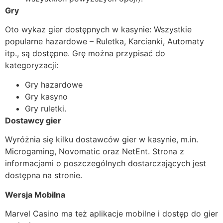
Gry
Oto wykaz gier dostępnych w kasynie: Wszystkie
popularne hazardowe – Ruletka, Karcianki, Automaty
itp., są dostępne. Grę można przypisać do
kategoryzacji:
Gry hazardowe
Gry kasyno
Gry ruletki.
Dostawcy gier
Wyróżnia się kilku dostawców gier w kasynie, m.in.
Microgaming, Novomatic oraz NetEnt. Strona z
informacjami o poszczególnych dostarczających jest
dostępna na stronie.
Wersja Mobilna
Marvel Casino ma też aplikacje mobilne i dostęp do gier