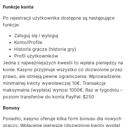
Funkcje konta
Po rejestracji użytkownika dostępne są następujące
funkcje:
Zaloguj się i wyloguj
Konto/Profile
Historia gracza (historia gry)
Profil użytkowników
Jedna z najważniejszych kwestii to wpłata pieniędzy na
konie. Kasyno przyjmuje wszystko co dozwolone przez
prawo, ale istnieją pewne ograniczenia: Wprowadzenie
minimalnej kwoty wywoławczej 10€. Transakcja
maksymalna (wypłata) wynosi 1000€. Raz w tygodniu –
poziom transferów do konta PayPal: $250
Bonusy
Ponadto, kasyno oferuje kilka form bonusu dla nowych
graczy: Wpłacenie pierwsze (dozwolone kwoty wypłat