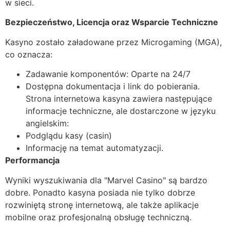
w sieci.
Bezpieczeństwo, Licencja oraz Wsparcie Techniczne
Kasyno zostało załadowane przez Microgaming (MGA),
co oznacza:
Zadawanie komponentów: Oparte na 24/7
Dostępna dokumentacja i link do pobierania.
Strona internetowa kasyna zawiera następujące
informacje techniczne, ale dostarczone w języku
angielskim:
Podglądu kasy (casin)
Informację na temat automatyzacji.
Performancja
Wyniki wyszukiwania dla "Marvel Casino" są bardzo
dobre. Ponadto kasyna posiada nie tylko dobrze
rozwiniętą stronę internetową, ale także aplikacje
mobilne oraz profesjonalną obsługę techniczną.