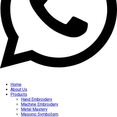
Home
About Us
Products
Hand Embroidery
Machine Embroidery
Metal Mastery
Masonic Symbolism