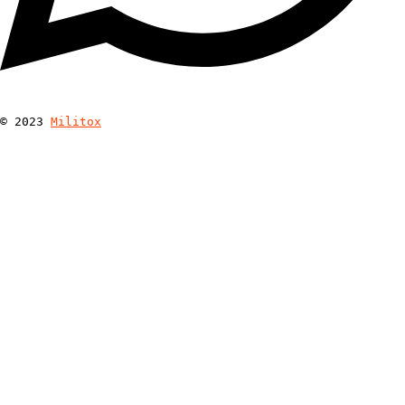
© 
2023
Militox