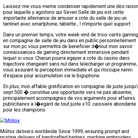
Laissez-me vous-meme condenser rapidement une des raiso
pour laquelle y agiotons qui Seven Salle de jeu est cette
importante alternance de amuser a cote du salle de jeu un
tantinet avec smartphone, tablette , ! n’importe quel support :
Dans un premier temps, votre week-end de trois-cents gaming
en compagnie de salle de jeu dans en public personnellement
sur mon pc vous permettra de beneficier d�tout mon savoir
connaissances de gaming directement immersive pendant
lequel si vous. Chacun pourra egayer a cote du casino dans
trajectoire changeant sans nul dans telecharger un programme,
vous assurant le perception immediate et qui n’occupe nenni
d’espace pour accumulation via le bigophone.
En plus, mon affable gratification en compagnie de juste jusqu’
sept 500 � constitue une opportunite vers ne pas absenter,
principalement accompagnes de vos arguments pour affaires
publicitaires a l�egard de tout juste x10. caissiere abondante
pour les champions.
Militox delivers worldwide Since 1999, ensuring prompt and
pristine delivery of handcrafted badges, machine embroidery,