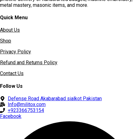
metal mastery, masonic items, and more.
Quick Menu
About Us
Shop
Privacy Policy
Refund and Returns Policy
Contact Us
Follow Us
Defense Road Akabarabad sialkot Pakistan
Info@militox.com
+923366753154
Facebook