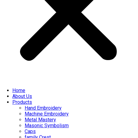
Home
About Us
Products
Hand Embroidery
Machine Embroidery
Metal Mastery
Masonic Symbolism
Caps
family Crest