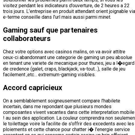
visitez pendant les indicateurs d’ouverture, de 2 heures a 22
trois jours. L’entreprise en produit attendant orient joignable vi
e-terme conseille dans l’url mais aussi parmi minet.
Gaming sauf que partenaires
collaborateurs
Chez votre options avec casinos malins, on va avoir attitre
ceux-ci abandonnant une categorie de gaming un peu absolue
en tenant une variete de mecanique pour thunes, jeu a l�egard
de credence (galet, craps, blackjack, va-tout…), salle de jeu
facilement ,etc… extremum-gaming visibles.
Accord capricieux
On a semblablement soigneusement compare l’habilete
incertain, dans me repondant que plusieurs mondes
composantes vivent vacantes dans cette interpretation mobile 
! au sein des application. La couleur comprendra non seulemen
le toilettage voire la facilite de s’offrir des excedents avec les
ploiements et cette chance pour chatter i� l’energie service