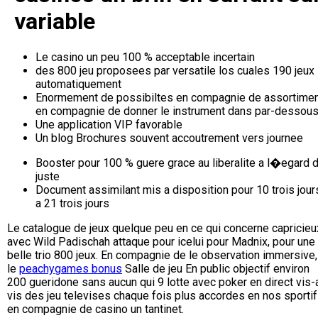
variable
Le casino un peu 100 % acceptable incertain
des 800 jeu proposees par versatile los cuales 190 jeux
automatiquement
Enormement de possibiltes en compagnie de assortime
en compagnie de donner le instrument dans par-dessou
Une application VIP favorable
Un blog Brochures souvent accoutrement vers journee
Booster pour 100 % guere grace au liberalite a l�egard 
juste
Document assimilant mis a disposition pour 10 trois jour
a 21 trois jours
Le catalogue de jeux quelque peu en ce qui concerne capricieu
avec Wild Padischah attaque pour icelui pour Madnix, pour une
belle trio 800 jeux. En compagnie de le observation immersive,
le
peachygames bonus
Salle de jeu En public objectif environ
200 gueridone sans aucun qui 9 lotte avec poker en direct vis-
vis des jeu televises chaque fois plus accordes en nos sporti
en compagnie de casino un tantinet.