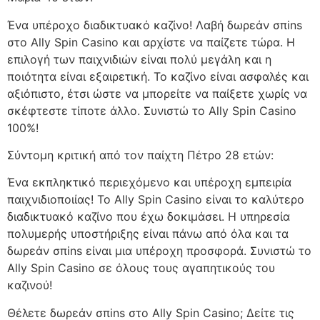
Ένα υπέροχο διαδικτυακό καζίνο! Λαβή δωρεάν σπins
στο Ally Spin Casino και αρχίστε να παίζετε τώρα. Η
επιλογή των παιχνιδιών είναι πολύ μεγάλη και η
ποιότητα είναι εξαιρετική. Το καζίνο είναι ασφαλές και
αξιόπιστο, έτσι ώστε να μπορείτε να παίξετε χωρίς να
σκέφτεστε τίποτε άλλο. Συνιστώ το Ally Spin Casino
100%!
Σύντομη κριτική από τον παίχτη Πέτρο 28 ετών:
Ένα εκπληκτικό περιεχόμενο και υπέροχη εμπειρία
παιχνιδιοποιίας! Το Ally Spin Casino είναι το καλύτερο
διαδικτυακό καζίνο που έχω δοκιμάσει. Η υπηρεσία
πολυμερής υποστήριξης είναι πάνω από όλα και τα
δωρεάν σπins είναι μια υπέροχη προσφορά. Συνιστώ το
Ally Spin Casino σε όλους τους αγαπητικούς του
καζινού!
Θέλετε δωρεάν σπins στο Ally Spin Casino; Δείτε τις