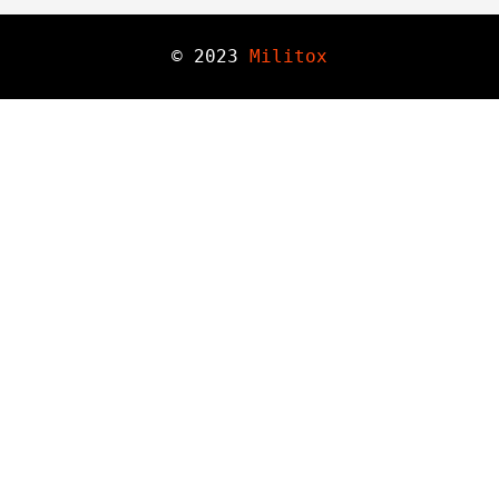
© 
2023
Militox