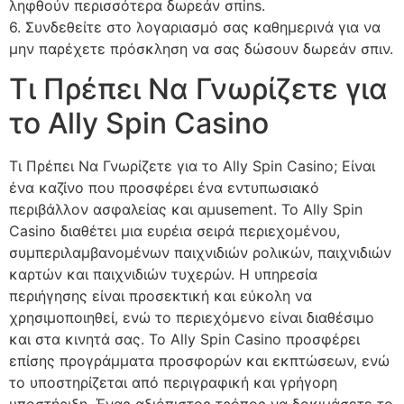
ληφθούν περισσότερα δωρεάν σπins.
6. Συνδεθείτε στο λογαριασμό σας καθημερινά για να
μην παρέχετε πρόσκληση να σας δώσουν δωρεάν σπιν.
Τι Πρέπει Να Γνωρίζετε για
το Ally Spin Casino
Τι Πρέπει Να Γνωρίζετε για το Ally Spin Casino; Είναι
ένα καζίνο που προσφέρει ένα εντυπωσιακό
περιβάλλον ασφαλείας και αμusement. Το Ally Spin
Casino διαθέτει μια ευρέια σειρά περιεχομένου,
συμπεριλαμβανομένων παιχνιδιών ρολικών, παιχνιδιών
καρτών και παιχνιδιών τυχερών. Η υπηρεσία
περιήγησης είναι προσεκτική και εύκολη να
χρησιμοποιηθεί, ενώ το περιεχόμενο είναι διαθέσιμο
και στα κινητά σας. Το Ally Spin Casino προσφέρει
επίσης προγράμματα προσφορών και εκπτώσεων, ενώ
το υποστηρίζεται από περιγραφική και γρήγορη