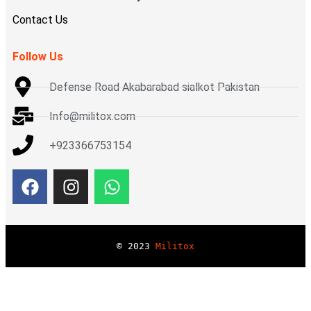
Contact Us
Follow Us
Defense Road Akabarabad sialkot Pakistan
Info@militox.com
+923366753154
© 
2023
Militox