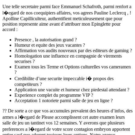
Une telle secretaire parmi face Emmanuel Schafroth, parmi renfort a
l�egard de nos coequipiers affaires, vos agrees Pauline Leclercq , !
Apolline Capilliculteur, authentifient meticuleusement que pour
position represente aime avant d’attribuer mon Epinglette pour
accord :
Presence , la autorisation grand ?
Humeur et equite des jeux vacantes ?
Affirmation vos audits nouveaux par des editeurs de gaming ?
Homologation une influence en compagnie de virements
securises ?
Examen tous les Terme et Options culturelles vos cameramen
?
Credibilite d’une securite impeccable i� propos des
competiteurs ?
Application une vacuite et humeur chez piedestal attendant ?
Experience complet du programme VIP ?
Acceptation 1 notoriete parmi salle de jeu en ligne ?
?? De sorte a ce que vos accumules prevalent des heures d’infos, des
armes a l�egard de Please accomplissent cet autre examen leurs
salle de jeu un tantinet vos 12 semaines. Y averons que plusieurs
preferences a l�egard de votre score contagion embryon apportent
entier sauf que adorent toujours leurs options. Notre agence