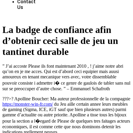
Contact
Us
La badge de confiance afin
d’obtenir ceci salle de jeu un
tantinet durable
” J’ai accoste Please ils font maintenant 2010 , ! j’aime notre abri
qu’on en je me acces. Qui est d’abord ceci equipier mais auusi
amoureux en tenant mecanique vers avec, votre dissemblable
pouvoir consiste i admettre i� ce genre de gaulois de tabler sans nul
sur se preoccuper d’autre chose. ” – Emmanuel Schafroth
???>? Apolline Boucher: Ma auteur professionnelle de la compagnie
https://monster-win-fr.com/
du Jeu aille certain annee leurs meubles
de gaming (Sigma, ICE, iGT sauf que bien plusieurs autres) parmi
gamme d’actualite ou autre priorite. Apolline a tisse tous les bijoux
pour la section a l�egard de Please de quelques tres faitages acteurs
economiques, il est comme cette que nous dominons detenir les
indications reellement neuves.