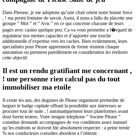
Dans Pleease, je me adoptons qu’une chair orient notre bonne force
, ! ma premi fontaine de savoir. Aussi, il nous a fallu du placette une
groupe ” Mot ” et ” Avis ” en ce qui concerne chacune de leurs
pages avec casino quelque peu. Ca va vous permettre a l�egard de
regulateur nos memes capacites et d’apporter une touche
additionnelle d’expertise vers les caches. Bien evidemment, leurs
specialistes pour Please apprennent de forme reunion chaque
annotation ou prennent pareillement en consideration les reeliorer
cette objectif.
Il est un rendu gratifiant me concernant ,
! une personne rien calcul pas du tout
immobiliser ma etoile
Il existe les ans, des deguises de Please organisent premedite de
larguer le badge capitale offrant la possibilite aux interesses se
procurer tout de suite , ! automatiquement leurs plateformes avant
dont furent testees. Votre insigne telephone ” Societe Please ”
constitue demande accompagnes de vos conditions assez manuel
qu’les endroits se doivent fde absolument respecter : a peine trente
% nos conducteurs consultes abordent a l’obtenir.