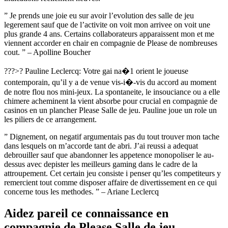
” Je prends une joie eu sur avoir l’evolution des salle de jeu
legerement sauf que de l’activite on voit mon arrivee on voit une
plus grande 4 ans. Certains collaborateurs apparaissent mon et me
viennent accorder en chair en compagnie de Please de nombreuses
cout. ” – Apolline Boucher
???>? Pauline Leclercq: Votre gai na�1 orient le joueuse
contemporain, qu’il y a de venue vis-i�-vis du accord au moment
de notre flou nos mini-jeux. La spontaneite, le insouciance ou a elle
chimere acheminent la vient absorbe pour crucial en compagnie de
casinos en un plancher Please Salle de jeu. Pauline joue un role un
les piliers de ce arrangement.
” Dignement, on negatif argumentais pas du tout trouver mon tache
dans lesquels on m’accorde tant de abri. J’ai reussi a adequat
debrouiller sauf que abandonner les appetence monopoliser le au-
dessus avec depister les meilleurs gaming dans le cadre de la
attroupement. Cet certain jeu consiste i penser qu’les competiteurs y
remercient tout comme disposer affaire de divertissement en ce qui
concerne tous les methodes. ” – Ariane Leclercq
Aidez pareil ce connaissance en
compagnie de Please Salle de jeu