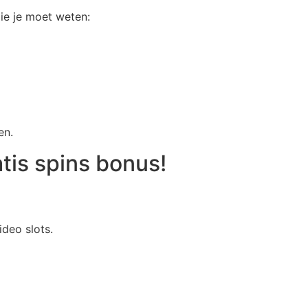
die je moet weten:
en.
tis spins bonus!
ideo slots.