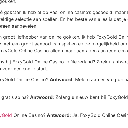
 gokken.
é gokster. Ik heb al op veel online casino’s gespeeld, maar
ldige selectie aan spellen. En het beste van alles is dat je g
ereen aanbevelen.
n groot liefhebber van online gokken. Ik heb FoxyGold Onl
te met een groot aanbod van spellen en de mogelijkheid om gr
FoxyGold Online Casino alleen maar aanraden aan iedereen 
pins bij FoxyGold Online Casino in Nederland? Zoek u antwo
voor een snelle start.
FoxyGold Online Casino?
Antwoord:
Meld u aan en volg de a
 gratis spins?
Antwoord:
Zolang u nieuw bent bij FoxyGold
yGold
Online Casino?
Antwoord:
Ja, FoxyGold Online Casin