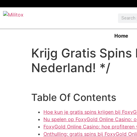
Home
Krijg Gratis Spins
Nederland! */
Table Of Contents
Hoe kun je gratis spins krijgen bij Foxy
Nu spelen op FoxyGold Online Casino: o
FoxyGold Online Casino: hoe profiteren 
Onthulling: gratis spins bij FoxyGold Onl