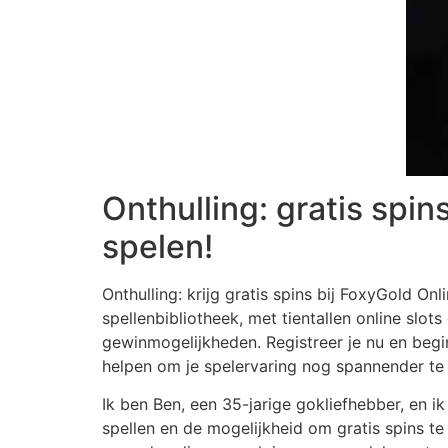
Onthulling: gratis spin
spelen!
Onthulling: krijg gratis spins bij FoxyGold O
spellenbibliotheek, met tientallen online slot
gewinmogelijkheden. Registreer je nu en begi
helpen om je spelervaring nog spannender te
Ik ben Ben, een 35-jarige gokliefhebber, en 
spellen en de mogelijkheid om gratis spins te