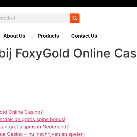
About Us
Products
Contact Us
 bij FoxyGold Online Ca
Gold Online Casino?
ntdek de gratis spins bonus!
van gratis spins in Nederland?
ine Casino – nu inschrijven en spelen!