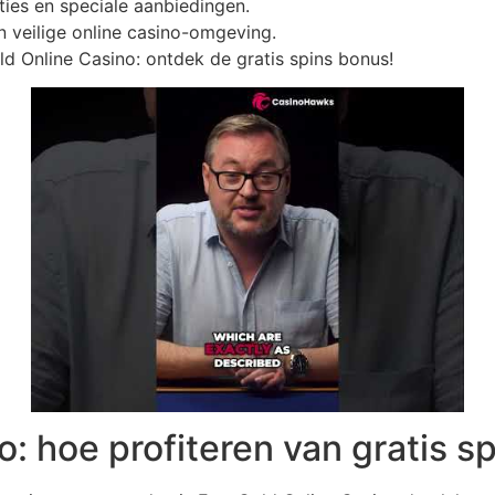
ies en speciale aanbiedingen.
en veilige online casino-omgeving.
d Online Casino: ontdek de gratis spins bonus!
: hoe profiteren van gratis s