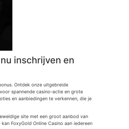
 nu inschrijven en
e bonus. Ontdek onze uitgebreide
jn voor spannende casino-actie en grote
oties en aanbiedingen te verkennen, die je
 geweldige site met een groot aanbod van
 en kan FoxyGold Online Casino aan iedereen