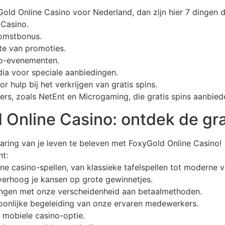
yGold Online Casino voor Nederland, dan zijn hier 7 dingen 
 Casino.
komstbonus.
te van promoties.
no-evenementen.
ia voor speciale aanbiedingen.
 hulp bij het verkrijgen van gratis spins.
rs, zoals NetEnt en Microgaming, die gratis spins aanbied
Online Casino: ontdek de gra
varing van je leven te beleven met FoxyGold Online Casino!
t:
ine casino-spellen, van klassieke tafelspellen tot moderne v
verhoog je kansen op grote gewinnetjes.
alingen met onze verscheidenheid aan betaalmethoden.
soonlijke begeleiding van onze ervaren medewerkers.
 mobiele casino-optie.