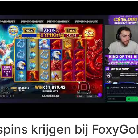
spins krijgen bij FoxyG