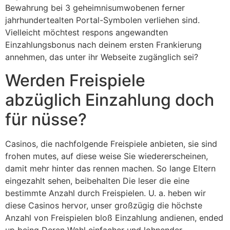
Bewahrung bei 3 geheimnisumwobenen ferner
jahrhundertealten Portal-Symbolen verliehen sind.
Vielleicht möchtest respons angewandten
Einzahlungsbonus nach deinem ersten Frankierung
annehmen, das unter ihr Webseite zugänglich sei?
Werden Freispiele
abzüglich Einzahlung doch
für nüsse?
Casinos, die nachfolgende Freispiele anbieten, sie sind
frohen mutes, auf diese weise Sie wiedererscheinen,
damit mehr hinter das rennen machen. So lange Eltern
eingezahlt sehen, beibehalten Die leser die eine
bestimmte Anzahl durch Freispielen. U. a. heben wir
diese Casinos hervor, unser großzügig die höchste
Anzahl von Freispielen bloß Einzahlung andienen, ended
up being Deren Wahl einfacher und lohnender