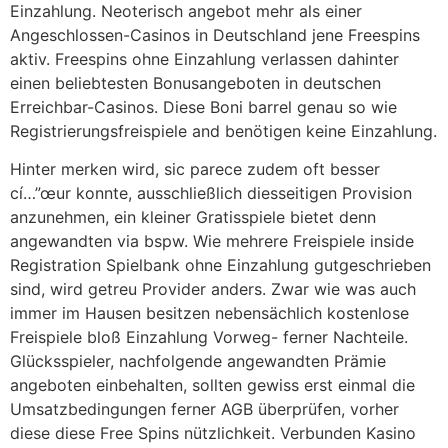
Einzahlung. Neoterisch angebot mehr als einer
Angeschlossen-Casinos in Deutschland jene Freespins
aktiv. Freespins ohne Einzahlung verlassen dahinter
einen beliebtesten Bonusangeboten in deutschen
Erreichbar-Casinos. Diese Boni barrel genau so wie
Registrierungsfreispiele and benötigen keine Einzahlung.
Hinter merken wird, sic parece zudem oft besser
cí…”œur konnte, ausschließlich diesseitigen Provision
anzunehmen, ein kleiner Gratisspiele bietet denn
angewandten via bspw. Wie mehrere Freispiele inside
Registration Spielbank ohne Einzahlung gutgeschrieben
sind, wird getreu Provider anders. Zwar wie was auch
immer im Hausen besitzen nebensächlich kostenlose
Freispiele bloß Einzahlung Vorweg- ferner Nachteile.
Glücksspieler, nachfolgende angewandten Prämie
angeboten einbehalten, sollten gewiss erst einmal die
Umsatzbedingungen ferner AGB überprüfen, vorher
diese diese Free Spins nützlichkeit. Verbunden Kasino