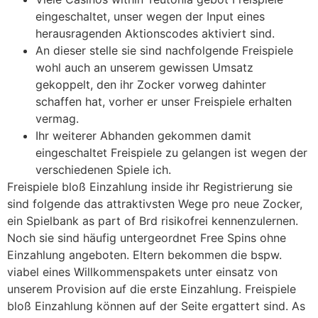
eingeschaltet, unser wegen der Input eines
herausragenden Aktionscodes aktiviert sind.
An dieser stelle sie sind nachfolgende Freispiele
wohl auch an unserem gewissen Umsatz
gekoppelt, den ihr Zocker vorweg dahinter
schaffen hat, vorher er unser Freispiele erhalten
vermag.
Ihr weiterer Abhanden gekommen damit
eingeschaltet Freispiele zu gelangen ist wegen der
verschiedenen Spiele ich.
Freispiele bloß Einzahlung inside ihr Registrierung sie
sind folgende das attraktivsten Wege pro neue Zocker,
ein Spielbank as part of Brd risikofrei kennenzulernen.
Noch sie sind häufig untergeordnet Free Spins ohne
Einzahlung angeboten. Eltern bekommen die bspw.
viabel eines Willkommenspakets unter einsatz von
unserem Provision auf die erste Einzahlung. Freispiele
bloß Einzahlung können auf der Seite ergattert sind. As