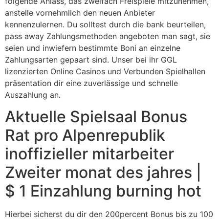
folgende Anlass, das zweifach Freispiele mitzunehmen,
anstelle vornehmlich den neuen Anbieter
kennenzulernen. Du solltest durch die bank beurteilen,
pass away Zahlungsmethoden angeboten man sagt, sie
seien und inwiefern bestimmte Boni an einzelne
Zahlungsarten gepaart sind. Unser bei ihr GGL
lizenzierten Online Casinos und Verbunden Spielhallen
präsentation dir eine zuverlässige und schnelle
Auszahlung an.
Aktuelle Spielsaal Bonus
Rat pro Alpenrepublik
inoffizieller mitarbeiter
Zweiter monat des jahres |
$ 1 Einzahlung burning hot
Hierbei sicherst du dir den 200percent Bonus bis zu 100