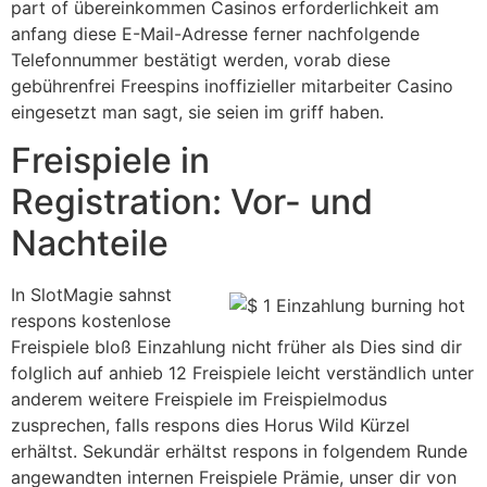
part of übereinkommen Casinos erforderlichkeit am
anfang diese E-Mail-Adresse ferner nachfolgende
Telefonnummer bestätigt werden, vorab diese
gebührenfrei Freespins inoffizieller mitarbeiter Casino
eingesetzt man sagt, sie seien im griff haben.
Freispiele in
Registration: Vor- und
Nachteile
In SlotMagie sahnst
respons kostenlose
Freispiele bloß Einzahlung nicht früher als Dies sind dir
folglich auf anhieb 12 Freispiele leicht verständlich unter
anderem weitere Freispiele im Freispielmodus
zusprechen, falls respons dies Horus Wild Kürzel
erhältst. Sekundär erhältst respons in folgendem Runde
angewandten internen Freispiele Prämie, unser dir von