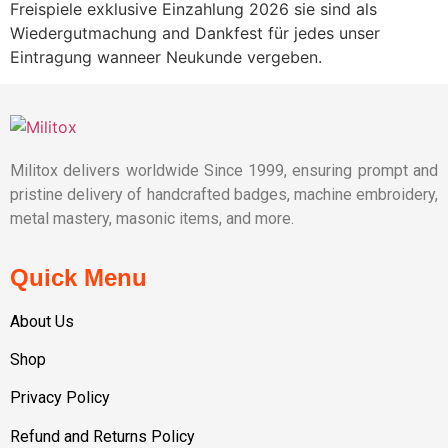
Freispiele exklusive Einzahlung 2026 sie sind als
Wiedergutmachung and Dankfest für jedes unser
Eintragung wanneer Neukunde vergeben.
Militox delivers worldwide Since 1999, ensuring prompt and
pristine delivery of handcrafted badges, machine embroidery,
metal mastery, masonic items, and more.
Quick Menu
About Us
Shop
Privacy Policy
Refund and Returns Policy