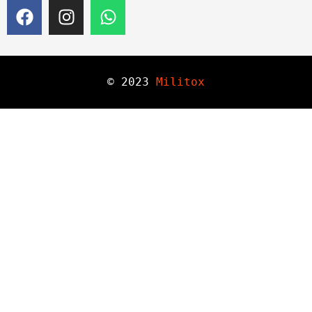
© 
2023
Militox