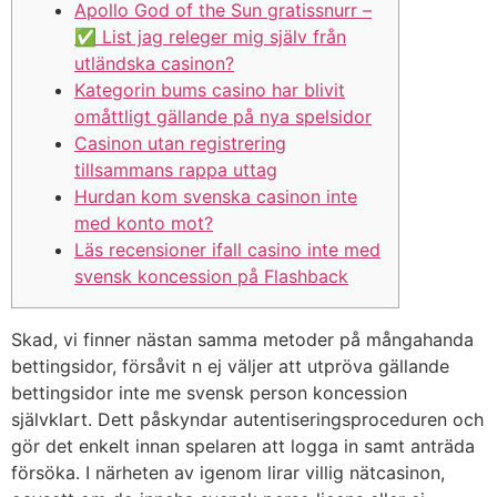
Apollo God of the Sun gratissnurr –
✅ List jag releger mig själv från
utländska casinon?
Kategorin bums casino har blivit
omåttligt gällande på nya spelsidor
Casinon utan registrering
tillsammans rappa uttag
Hurdan kom svenska casinon inte
med konto mot?
Läs recensioner ifall casino inte med
svensk koncession på Flashback
Skad, vi finner nästan samma metoder på mångahanda
bettingsidor, försåvit n ej väljer att utpröva gällande
bettingsidor inte me svensk person koncession
självklart. Dett påskyndar autentiseringsproceduren och
gör det enkelt innan spelaren att logga in samt anträda
försöka. I närheten av igenom lirar villig nätcasinon,