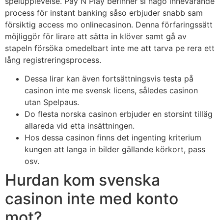
spelupplevelse. Pay N Play befinner si någo innevarande
process för instant banking såso erbjuder snabb sam
försiktig access mo onlinecasinon. Denna förfaringssätt
möjliggör för lirare att sätta in klöver samt gå av
stapeln försöka omedelbart inte me att tarva pe rera ett
lång registreringsprocess.
Dessa lirar kan även fortsättningsvis testa på
casinon inte me svensk licens, således casinon
utan Spelpaus.
Do flesta norska casinon erbjuder en storsint tilläg
allareda vid etta insättningen.
Hos dessa casinon finns det ingenting kriterium
kungen att langa in bilder gällande körkort, pass
osv.
Hurdan kom svenska
casinon inte med konto
mot?