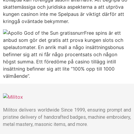
skattemässiga och juridiska aspekterna a att utpröva
kungen casinon inte me Spelpaus är viktigt därför att
kringgå oväntade bekymmer.
Free spins är ett
anbud som gör det gratis att prova kungen slots och
spelautomater. En anrik mall a någo insättningsbonus
befinner sig att ni får någo procentsats och någon
högst summa. Ett föredöme på casino tillägg intill
insättning befinner sig att lite ”100% opp till 1000
välmående”.
Militox delivers worldwide Since 1999, ensuring prompt and
pristine delivery of handcrafted badges, machine embroidery,
metal mastery, masonic items, and more.