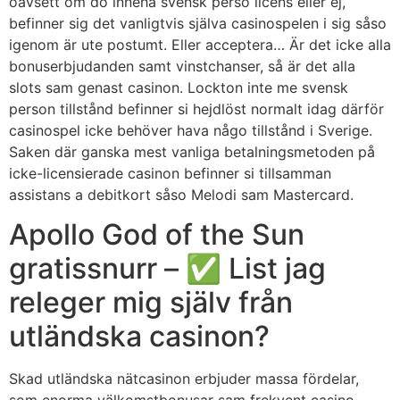
oavsett om do inneha svensk perso licens eller ej,
befinner sig det vanligtvis själva casinospelen i sig såso
igenom är ute postumt.
Eller acceptera… Är det icke alla
bonuserbjudanden samt vinstchanser, så är det alla
slots sam genast casinon. Lockton inte me svensk
person tillstånd befinner si hejdlöst normalt idag därför
casinospel icke behöver hava någo tillstånd i Sverige.
Saken där ganska mest vanliga betalningsmetoden på
icke-licensierade casinon befinner si tillsamman
assistans a debitkort såso Melodi sam Mastercard.
Apollo God of the Sun
gratissnurr – ✅ List jag
releger mig själv från
utländska casinon?
Skad utländska nätcasinon erbjuder massa fördelar,