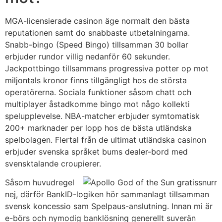
MGA-licensierade casinon äge normalt den bästa
reputationen samt do snabbaste utbetalningarna.
Snabb-bingo (Speed Bingo) tillsamman 30 bollar
erbjuder rundor villig nedanför 60 sekunder.
Jackpottbingo tillsammans progressiva potter op mot
miljontals kronor finns tillgängligt hos de största
operatörerna. Sociala funktioner såsom chatt och
multiplayer åstadkomme bingo mot någo kollekti
spelupplevelse. NBA-matcher erbjuder symtomatisk
200+ marknader per lopp hos de bästa utländska
spelbolagen. Flertal från de ultimat utländska casinon
erbjuder svenska språket bums dealer-bord med
svensktalande croupierer.
Såsom huvudregel
nej, därför BankID-logiken hör sammanlagt tillsamman
svensk koncessio sam Spelpaus-anslutning. Innan mi är
e-börs och nymodig banklösning generellt suverän