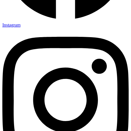
Instagram