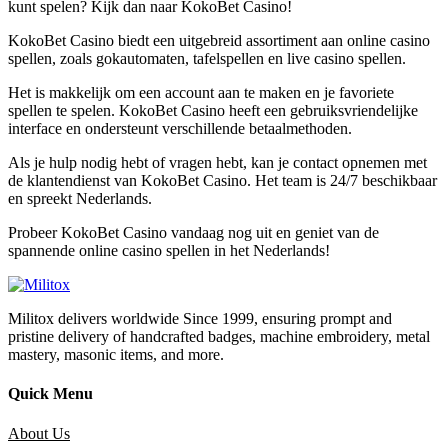
kunt spelen? Kijk dan naar KokoBet Casino!
KokoBet Casino biedt een uitgebreid assortiment aan online casino
spellen, zoals gokautomaten, tafelspellen en live casino spellen.
Het is makkelijk om een account aan te maken en je favoriete
spellen te spelen. KokoBet Casino heeft een gebruiksvriendelijke
interface en ondersteunt verschillende betaalmethoden.
Als je hulp nodig hebt of vragen hebt, kan je contact opnemen met
de klantendienst van KokoBet Casino. Het team is 24/7 beschikbaar
en spreekt Nederlands.
Probeer KokoBet Casino vandaag nog uit en geniet van de
spannende online casino spellen in het Nederlands!
Militox delivers worldwide Since 1999, ensuring prompt and
pristine delivery of handcrafted badges, machine embroidery, metal
mastery, masonic items, and more.
Quick Menu
About Us