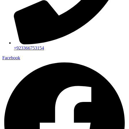
+923366753154
Facebook