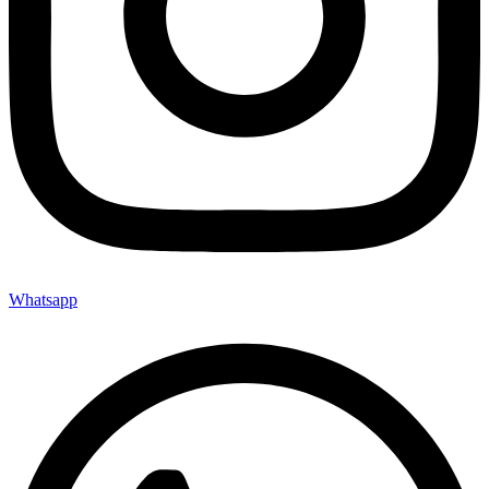
Whatsapp