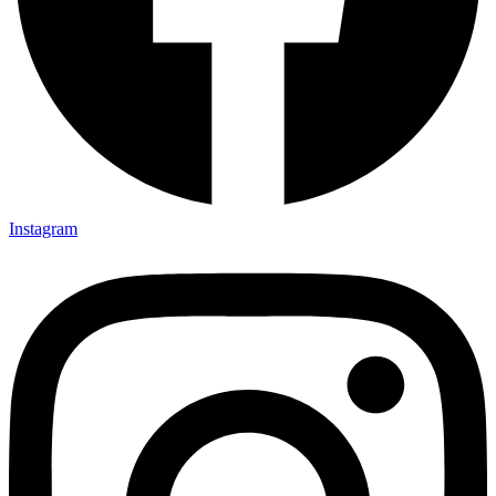
Instagram