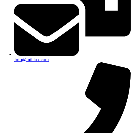
Info@militox.com