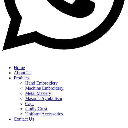
Home
About Us
Products
Hand Embroidery
Machine Embroidery
Metal Mastery
Masonic Symbolism
Caps
family Crest
Uniform Accessories
Contact Us