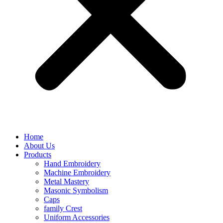
Home
About Us
Products
Hand Embroidery
Machine Embroidery
Metal Mastery
Masonic Symbolism
Caps
family Crest
Uniform Accessories