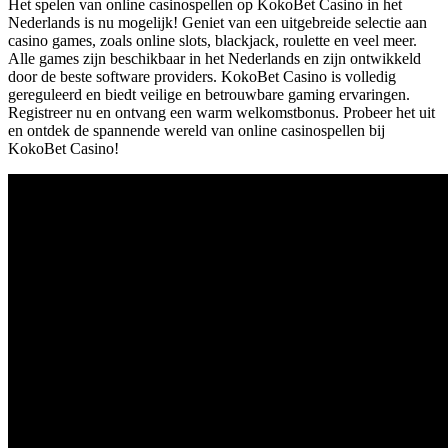
Het spelen van online casinospellen op KokoBet Casino in het
Nederlands is nu mogelijk! Geniet van een uitgebreide selectie aan
casino games, zoals online slots, blackjack, roulette en veel meer.
Alle games zijn beschikbaar in het Nederlands en zijn ontwikkeld
door de beste software providers. KokoBet Casino is volledig
gereguleerd en biedt veilige en betrouwbare gaming ervaringen.
Registreer nu en ontvang een warm welkomstbonus. Probeer het uit
en ontdek de spannende wereld van online casinospellen bij
KokoBet Casino!