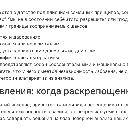
ются в детстве под влиянием семейных принципов, со
ас”, “мы не в состоянии себе этого разрешить” или “лю
ими границы воспринимаемых шансов.
тях и дарованиях
зможным или невозможным
и, устанавливающие допустимые действия
цифические альтернативы
 представляют собой бессознательными и машинально 
гать, что у него имеется независимость избрания, не о
егории альтернатив из анализа.
вления: когда раскрепоще
ьный явление, при котором индивиды переоценивают с
епени или полностью зависят от непредсказуемых обс
нас совершать решения на базе неверной анализа наши