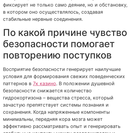
фиксирует не только само деяние, но и обстановку,
в котором оно осуществлялось, создавая
стабильные нервные соединения.
По какой причине чувство
безопасности помогает
повторению поступков
Восприятие безопасности генерирует наилучшие
условия для формирования свежих поведенческих
паттернов в
7к казино
. В положении душевной
безопасности снижается количество
гидрокортизона – вещества стресса, который
зачастую препятствует системы познания и
сохранения. Когда напряженные компоненты
минимальны, передняя кора мозга может
эффективно рассматривать опыт и генерировать