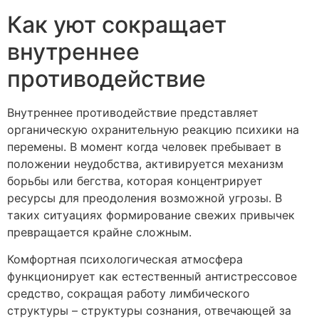
Как уют сокращает
внутреннее
противодействие
Внутреннее противодействие представляет
органическую охранительную реакцию психики на
перемены. В момент когда человек пребывает в
положении неудобства, активируется механизм
борьбы или бегства, которая концентрирует
ресурсы для преодоления возможной угрозы. В
таких ситуациях формирование свежих привычек
превращается крайне сложным.
Комфортная психологическая атмосфера
функционирует как естественный антистрессовое
средство, сокращая работу лимбического
структуры – структуры сознания, отвечающей за