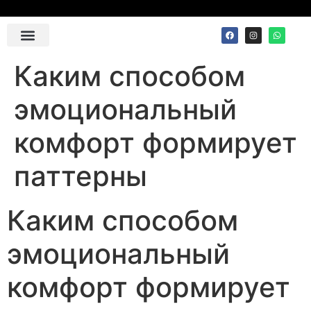
Contact Us
Каким способом
эмоциональный
комфорт формирует
паттерны
Каким способом
эмоциональный
комфорт формирует