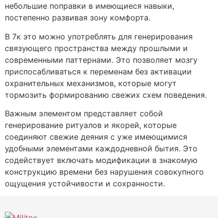
небольшие поправки в имеющиеся навыки,
постепенно развивая зону комфорта.
В 7к это можно употреблять для генерирования
связующего пространства между прошлыми и
современными паттернами. Это позволяет мозгу
приспосабливаться к переменам без активации
охранительных механизмов, которые могут
тормозить формированию свежих схем поведения.
Важным элементом представляет собой
генерирование ритуалов и якорей, которые
соединяют свежие деяния с уже имеющимися
удобными элементами каждодневной бытия. Это
содействует включать модификации в знакомую
конструкцию времени без нарушения совокупного
ощущения устойчивости и сохранности.