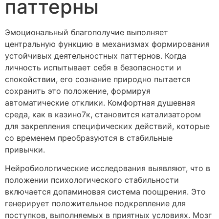
паттерны
Эмоциональный благополучие выполняет
центральную функцию в механизмах формирования
устойчивых деятельностных паттернов. Когда
личность испытывает себя в безопасности и
спокойствии, его сознание природно пытается
сохранить это положение, формируя
автоматические отклики. Комфортная душевная
среда, как в казино7к, становится катализатором
для закрепления специфических действий, которые
со временем преобразуются в стабильные
привычки.
Нейробиологические исследования выявляют, что в
положении психологического стабильности
включается допаминовая система поощрения. Это
генерирует положительное подкрепление для
поступков, выполняемых в приятных условиях. Мозг