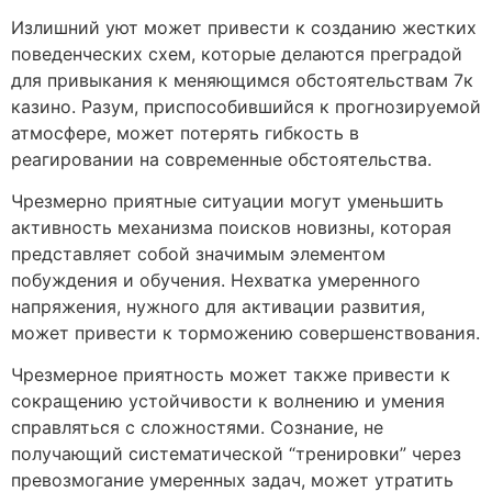
Излишний уют может привести к созданию жестких
поведенческих схем, которые делаются преградой
для привыкания к меняющимся обстоятельствам 7к
казино. Разум, приспособившийся к прогнозируемой
атмосфере, может потерять гибкость в
реагировании на современные обстоятельства.
Чрезмерно приятные ситуации могут уменьшить
активность механизма поисков новизны, которая
представляет собой значимым элементом
побуждения и обучения. Нехватка умеренного
напряжения, нужного для активации развития,
может привести к торможению совершенствования.
Чрезмерное приятность может также привести к
сокращению устойчивости к волнению и умения
справляться с сложностями. Сознание, не
получающий систематической “тренировки” через
превозмогание умеренных задач, может утратить