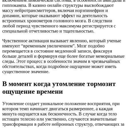
включением лимбической системы, в особенности амигдалы и
гиппокампа. В казино онлайн структуры высвобождают
массу нейротрансмиттеров, включая норэпинефрин и
допамин, которые оказывают эффект на деятельность
встроенных хронометров головного мозга. В следствии
любой период чувственного максимума регистрируется с
специальной отчетливостью и тщательностью.
Чувственное активация вызывает явлению, который ученые
именуют “временным увеличением”. Мозг подобно
перемещается в состояние медленной записи, фиксируя
больше деталей и формируя еще более богатые мемориальные
следы. Этот процесс в особенности значим в чрезвычайных
обстоятельствах, когда подробное ощущение может иметь
существенное значение.
В момент когда утомление тормозит
ощущение времени
Утомление создает уникальное положение восприятия, при
котором темп начинает двигаться размереннее, а каждая
минута ощущается как бесконечность. В случае когда тело
истощен телесно или умственно, случаются значительные
трансформации в работе нейронных структур, отвечающих за