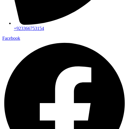
+923366753154
Facebook