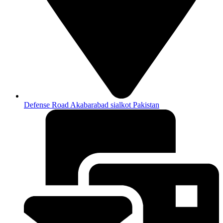
Defense Road Akabarabad sialkot Pakistan