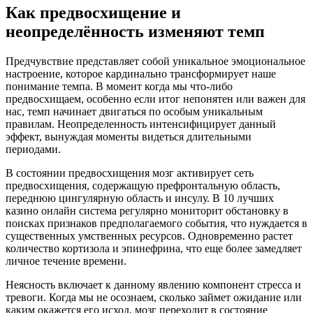
Как предвосхищение и
неопределённость изменяют темп
Предчувствие представляет собой уникальное эмоциональное
настроение, которое кардинально трансформирует наше
понимание темпа. В момент когда мы что-либо
предвосхищаем, особенно если итог непонятен или важен для
нас, темп начинает двигаться по особым уникальным
правилам. Неопределенность интенсифицирует данный
эффект, вынуждая моменты видеться длительными
периодами.
В состоянии предвосхищения мозг активирует сеть
предвосхищения, содержащую префронтальную область,
переднюю цингулярную область и инсулу. В 10 лучших
казино онлайн система регулярно мониторит обстановку в
поисках признаков предполагаемого события, что нуждается в
существенных умственных ресурсов. Одновременно растет
количество кортизола и эпинефрина, что еще более замедляет
личное течение времени.
Неясность включает к данному явлению компонент стресса и
тревоги. Когда мы не осознаем, сколько займет ожидание или
каким окажется его исход, мозг переходит в состояние