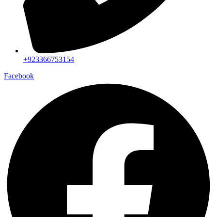
+923366753154
Facebook