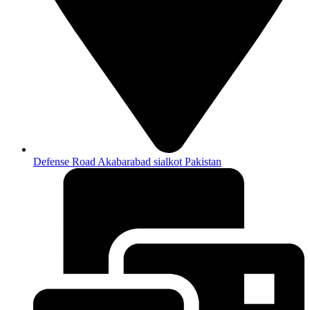
Defense Road Akabarabad sialkot Pakistan