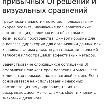
привычных UI решений и
визуальных сравнений
Графические аналогии помогают пользователям
скорее осознать назначение пользовательских
составляющих, соединяя их с объектами из
физического пространства. Символ корзины для
purchases, директории для организации данных или
клавиша в форме дискеты для фиксации сведений
являются иллюстрациями эффективных метафор.
Задействование сложившихся соглашений UI
оформления снижает срок освоения и уменьшает
количество промахов пользователей. казино Леон
основывается на использовании знакомых
составляющих регулирования, таких как
раскрывающиеся меню, флажки, slider и кнопки с
знакомым дизайном.