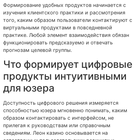
Формирование удобных продуктов начинается с
изучения клиентского практики и рассмотрения
того, каким образом пользователи контактируют с
виртуальными продуктами в повседневной
практике. Любой элемент взаимодействия обязан
функционировать предсказуемо и отвечать
прогнозам целевой группы.
Что формирует цифровые
продукты интуитивными
для юзера
Доступность цифрового решения измеряется
способностью юзера мгновенно понимать, каким
образом контактировать с интерфейсом, не
прилегая к руководствам или справочным
сведениям. Леон казино основывается на