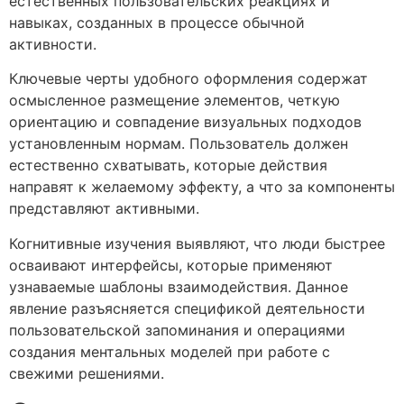
естественных пользовательских реакциях и
навыках, созданных в процессе обычной
активности.
Ключевые черты удобного оформления содержат
осмысленное размещение элементов, четкую
ориентацию и совпадение визуальных подходов
установленным нормам. Пользователь должен
естественно схватывать, которые действия
направят к желаемому эффекту, а что за компоненты
представляют активными.
Когнитивные изучения выявляют, что люди быстрее
осваивают интерфейсы, которые применяют
узнаваемые шаблоны взаимодействия. Данное
явление разъясняется спецификой деятельности
пользовательской запоминания и операциями
создания ментальных моделей при работе с
свежими решениями.