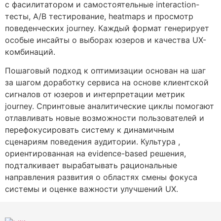
с фасилитатором и самостоятельные interaction-
тесты, A/B тестирование, heatmaps и просмотр
поведенческих journey. Каждый формат генерирует
особые инсайты о выборах юзеров и качества UX-
комбинаций.
Пошаговый подход к оптимизации основан на шаг
за шагом доработку сервиса на основе клиентской
сигналов от юзеров и интерпретации метрик
journey. Спринтовые аналитические циклы помогают
отлавливать новые возможности пользователей и
перефокусировать систему к динамичным
сценариям поведения аудитории. Культура ,
ориентированная на evidence-based решения,
подталкивает вырабатывать рациональные
направления развития о областях смены фокуса
системы и оценке важности улучшений UX.