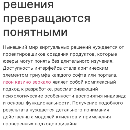
решения
превращаются
понятными
Нынешний мир виртуальных решений нуждается от
проектировщиков создания продуктов, которые
юзеры могут понять без длительного изучения.
Доступность интерфейса стала критическим
элементом триумфа каждого софта или портала.
леон казино зеркало
являет собой комплексный
подход к разработке, рассматривающий
психологические особенности восприятия индивида
и основы функциональности. Получение подобного
результата нуждается детального понимания
действенных моделей клиентов и применения
проверенных подходов дизайна.