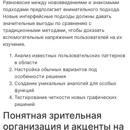
Равновесие между нововведениями и знакомыми
подходами предполагает внимательного подхода.
Новые интерфейсные подходы должны давать
значительные выгоды по сравнению с
традиционными методами, чтобы доказать
вспомогательные напряжения пользователей на их
изучение.
Анализ известных пользовательских паттернов
в области
Настройка обычных вариантов под
особенности решения
Создание уникальных аналогий для особых
функций
Тестирование четкости новых графических
решений
Понятная зрительная
организация и акценты на