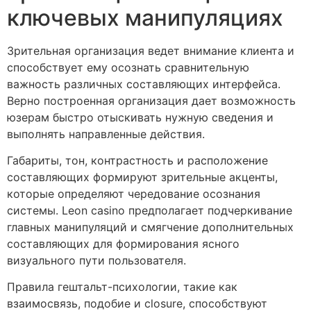
ключевых манипуляциях
Зрительная организация ведет внимание клиента и
способствует ему осознать сравнительную
важность различных составляющих интерфейса.
Верно построенная организация дает возможность
юзерам быстро отыскивать нужную сведения и
выполнять направленные действия.
Габариты, тон, контрастность и расположение
составляющих формируют зрительные акценты,
которые определяют чередование осознания
системы. Leon casino предполагает подчеркивание
главных манипуляций и смягчение дополнительных
составляющих для формирования ясного
визуального пути пользователя.
Правила гештальт-психологии, такие как
взаимосвязь, подобие и closure, способствуют