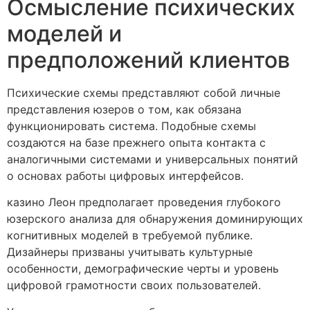
Осмысление психических
моделей и
предположений клиентов
Психические схемы представляют собой личные
представления юзеров о том, как обязана
функционировать система. Подобные схемы
создаются на базе прежнего опыта контакта с
аналогичными системами и универсальных понятий
о основах работы цифровых интерфейсов.
казино Леон предполагает проведения глубокого
юзерского анализа для обнаружения доминирующих
когнитивных моделей в требуемой публике.
Дизайнеры призваны учитывать культурные
особенности, демографические черты и уровень
цифровой грамотности своих пользователей.