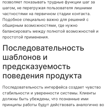
позволяет показывать трудные функции шаг за
шагом, не перегружая пользователя лишними
частностями на первичном стадии контакта.
Подобное специально важно для решений с
обширным возможностями, где нужно
балансировать между полнотой возможностей и
простотой применения.
Последовательность
шаблонов и
предсказуемость
поведения продукта
Последовательность интерфейса создает чувство
стабильности и уверенности системы. Клиенты
должны быть убеждены, что познанные ими
принципы работы будут действовать аналогично во