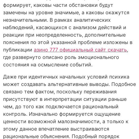
формирует, каковы части обстановки будут
замечены на уровне значимые, а каковы окажутся
незначительными. В рамках аналитических
наблюдений, касающихся с анализом действий и
реакции при неопределенность, дополнительные
пояснения по этой указанной проблеме изложены в
публикации
азино 777 официальный сайт скачать
,
где развернуто описано роль эмоционального
состояния на осмысление событий.
Даже при идентичных начальных условий психика
может создавать альтернативные выводы. Подобное
связано тем фактом, поскольку переживания
присутствуют в интерпретации ситуации раньше
чем, до того как подключается рациональный
контроль. Изначально формируется ощущение
ценности возможной малозначимости, а только к
этому данное впечатление выстраиваются
рациональные объяснения. Подобный порядок