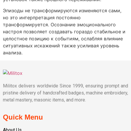
Эпизоды не трансформируются изменяются сами,
но это интерпретация постоянно
трансформируется. Осознание эмоционального
настроя позволяет создавать гораздо стабильное и
целостное позицию к событиям, ослабляя влияние
ситуативных искажений также усиливая уровень
анализа.
Militox delivers worldwide Since 1999, ensuring prompt and
pristine delivery of handcrafted badges, machine embroidery,
metal mastery, masonic items, and more.
Quick Menu
About Us