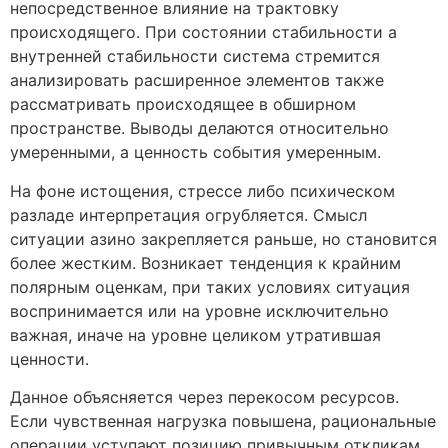
непосредственное влияние на трактовку
происходящего. При состоянии стабильности а
внутренней стабильности система стремится
анализировать расширенное элементов также
рассматривать происходящее в обширном
пространстве. Выводы делаются относительно
умеренными, а ценность события умеренным.
На фоне истощения, стрессе либо психическом
разладе интерпретация огрубляется. Смысл
ситуации азино закрепляется раньше, но становится
более жестким. Возникает тенденция к крайним
полярным оценкам, при таких условиях ситуация
воспринимается или на уровне исключительно
важная, иначе на уровне целиком утратившая
ценности.
Данное объясняется через перекосом ресурсов.
Если чувственная нагрузка повышена, рациональные
операции уступают позицию привычным откликам,