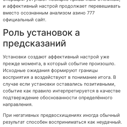
и аффективный настрой продолжает перевешивать
вместо осознанным анализом азино 777
официальный сайт.
Роль установок а
предсказаний
Установки создают аффективный настрой уже
прежде момента, в который событие произошло.
Исходные ожидания формируют границы
восприятия а воздействуют в понимание итога. В
случае если установки оставались позитивными,
событие как правило интерпретируется в качестве
подтверждение обоснованности определённого
направления.
При негативных предвосхищениях иногда обычный
результат способен восприниматься как неудачный.