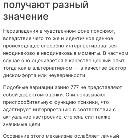
получают разный
значение
Несовпадения в чувственном фоне поясняют,
вследствие чего то же и идентичное данное
происходящее способно интерпретироваться
неодинаково в неодинаковые моменты. В частном
случае оно оценивается в качестве ценный опыт,
тогда как в альтернативном — в качестве фактор
дискомфорта или неуверенности.
Подобные вариации азино 777 не представляют
собой дефектом оценки. Они показывают
приспособительную функцию психики, что
адаптирует интерпретацию в соответствии с
актуальное настроение, степень сил также
значимые цели.
Осознание этого механизма ослабляет личный