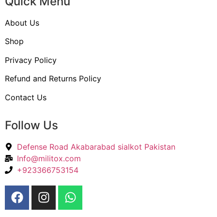
Quick Menu
About Us
Shop
Privacy Policy
Refund and Returns Policy
Contact Us
Follow Us
Defense Road Akabarabad sialkot Pakistan
Info@militox.com
+923366753154