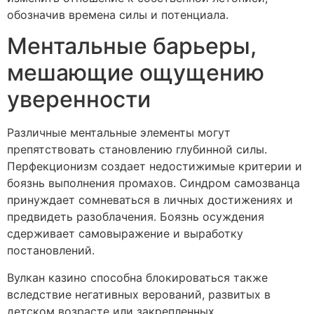
обозначив времена силы и потенциала.
Ментальные барьеры,
мешающие ощущению
уверенности
Различные ментальные элементы могут
препятствовать становлению глубинной силы.
Перфекционизм создает недостижимые критерии и
боязнь выполнения промахов. Синдром самозванца
принуждает сомневаться в личных достижениях и
предвидеть разоблачения. Боязнь осуждения
сдерживает самовыражение и выработку
постановлений.
Вулкан казино способна блокироваться также
вследствие негативных верований, развитых в
детском возрасте или закрепленных