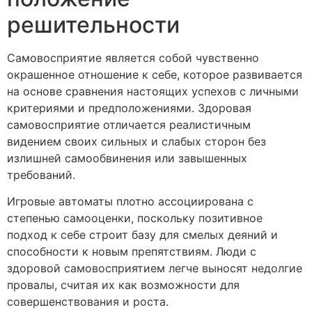
решительности
Самовосприятие является собой чувственно
окрашенное отношение к себе, которое развивается
на основе сравнения настоящих успехов с личными
критериями и предположениями. Здоровая
самовосприятие отличается реалистичным
видением своих сильных и слабых сторон без
излишней самообвинения или завышенных
требований.
Игровые автоматы плотно ассоциирована с
степенью самооценки, поскольку позитивное
подход к себе строит базу для смелых деяний и
способности к новым препятствиям. Люди с
здоровой самовосприятием легче выносят недолгие
провалы, считая их как возможности для
совершенствования и роста.