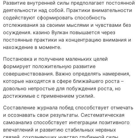
Развитие внутренней силы предполагает постоянной
деятельности над собой. Практики внимательности
содействуют сформировать способность
отслеживания за своими мыслями и чувствами без
осуждения. казино Вулкан повышается через
постоянные практики на концентрацию внимания и
нахождение в моменте.
Постановка и получение маленьких целей
формирует положительную развитие
совершенствования. Важно определять намерения,
которые находятся в сфере ближайшего роста –
довольно непростые для побуждения роста, но
достижимые с применением усилий.
Составление журнала побед способствует отмечать
и осознавать свои результаты. Систематическая
самоанализ способствует интеграции позитивного
впечатлений и развитию стабильных нервных
связей, сохраняющих чувство глубинной силы.