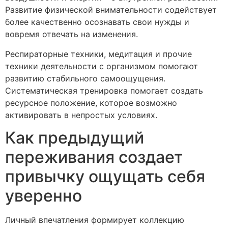
Развитие физической внимательности содействует
более качественно осознавать свои нужды и
вовремя отвечать на изменения.
Респираторные техники, медитация и прочие
техники деятельности с организмом помогают
развитию стабильного самоощущения.
Систематическая тренировка помогает создать
ресурсное положение, которое возможно
активировать в непростых условиях.
Как предыдущий
переживания создает
привычку ощущать себя
уверенно
Личный впечатления формирует коллекцию