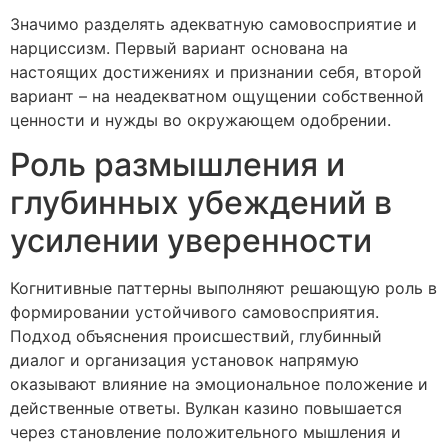
Значимо разделять адекватную самовосприятие и
нарциссизм. Первый вариант основана на
настоящих достижениях и признании себя, второй
вариант – на неадекватном ощущении собственной
ценности и нужды во окружающем одобрении.
Роль размышления и
глубинных убеждений в
усилении уверенности
Когнитивные паттерны выполняют решающую роль в
формировании устойчивого самовосприятия.
Подход объяснения происшествий, глубинный
диалог и организация установок напрямую
оказывают влияние на эмоциональное положение и
действенные ответы. Вулкан казино повышается
через становление положительного мышления и