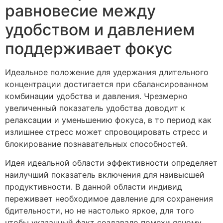
равновесие между
удобством и давлением
поддерживает фокус
Идеальное положение для удержания длительного
концентрации достигается при сбалансированном
комбинации удобства и давления. Чрезмерно
увеличенный показатель удобства доводит к
релаксации и уменьшению фокуса, в то период как
излишнее стресс может спровоцировать стресс и
блокирование познавательных способностей.
Идея идеальной области эффективности определяет
наилучший показатель включения для наивысшей
продуктивности. В данной области индивид
переживает необходимое давление для сохранения
бдительности, но не настолько яркое, для того
чтобы указанный факт создавало помехи ясному