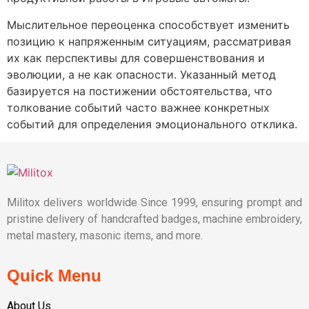
Мыслительное переоценка способствует изменить
позицию к напряженным ситуациям, рассматривая
их как перспективы для совершенствования и
эволюции, а не как опасности. Указанный метод
базируется на постижении обстоятельства, что
толкование событий часто важнее конкретных
событий для определения эмоционального отклика.
Militox delivers worldwide Since 1999, ensuring prompt and
pristine delivery of handcrafted badges, machine embroidery,
metal mastery, masonic items, and more.
Quick Menu
About Us