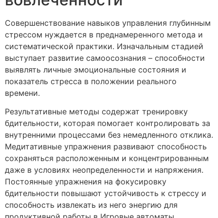
Совершенствование навыков управления глубинным
стрессом нуждается в преднамеренного метода и
систематической практики. Изначальным стадией
выступает развитие самоосознания – способности
выявлять личные эмоциональные состояния и
показатель стресса в положении реального
времени.
Результативные методы содержат тренировку
бдительности, которая помогает контролировать за
внутренними процессами без немедленного отклика.
Медитативные упражнения развивают способность
сохраняться расположенным и концентрированным
даже в условиях неопределенности и напряжения.
Постоянные упражнения на фокусировку
бдительности повышают устойчивость к стрессу и
способность извлекать из него энергию для
продуктивной работы в Игровые автоматы.