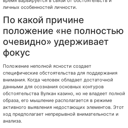
время варьируется в связи от обстоятельств и
личных особенностей личности.
По какой причине
положение «не полностью
очевидно» удерживает
фокус
Положение неполной ясности создает
специфические обстоятельства для поддержания
внимания. Когда человек обладает достаточной
данными для осознания основных контуров
обстоятельства Вулкан казино, но не владеет полной
образа, его мышление располагается в режиме
активного выявления недостающих элементов. Этот
ход предполагает непрерывной внимательности и
анализа.