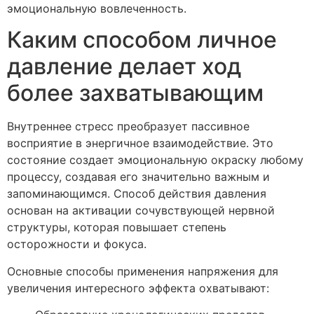
эмоциональную вовлеченность.
Каким способом личное
давление делает ход
более захватывающим
Внутреннее стресс преобразует пассивное
восприятие в энергичное взаимодействие. Это
состояние создает эмоциональную окраску любому
процессу, создавая его значительно важным и
запоминающимся. Способ действия давления
основан на активации сочувствующей нервной
структуры, которая повышает степень
осторожности и фокуса.
Основные способы применения напряжения для
увеличения интересного эффекта охватывают: