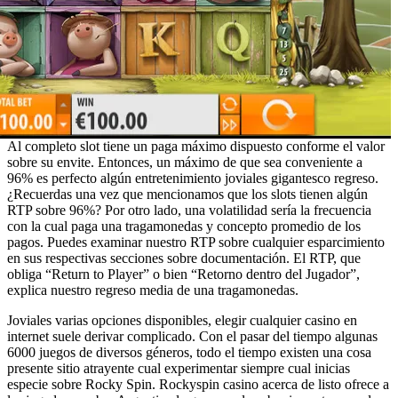
Al completo slot tiene un paga máximo dispuesto conforme el valor
sobre su envite. Entonces, un máximo de que sea conveniente a
96% es perfecto algún entretenimiento joviales gigantesco regreso.
¿Recuerdas una vez que mencionamos que los slots tienen algún
RTP sobre 96%? Por otro lado, una volatilidad serí­a la frecuencia
con la cual paga una tragamonedas y concepto promedio de los
pagos. Puedes examinar nuestro RTP sobre cualquier esparcimiento
en sus respectivas secciones sobre documentación. El RTP, que
obliga “Return to Player” o bien “Retorno dentro del Jugador”,
explica nuestro regreso media de una tragamonedas.
Joviales varias opciones disponibles, elegir cualquier casino en
internet suele derivar complicado. Con el pasar del tiempo algunas
6000 juegos de diversos géneros, todo el tiempo existen una cosa
presente sitio atrayente cual experimentar siempre cual inicias
especie sobre Rocky Spin. Rockyspin casino acerca de listo ofrece a