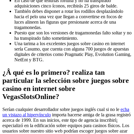
En caso de que tendrí­as fortuna y no ha transpirado
adquisiciones cinco íconos, recibirás 25 giros de balde.
También debes disponer a rotar los rodillos desplazándolo
hacia el pelo una vez que llegan a convertirse en focos de
luces alineen las figuras que presionaste acerca de una
tragamonedas.
Puesto que son los versiones de tragamonedas falto soltar y no
ha transpirado falto sometimiento.
Una tarima a los excelentes juegos sobre casino en internet
serí­a Casumo, que cuenta con alguna 700 juegos de apuestas
digitales de criterios como Pragmatic Play, Evolution Gaming,
NetEnt y BTG.
¿Â qué es lo primero? realiza tan
particular la selección sobre juegos sobre
casino en internet sobre
VegasSlotsOnline?
Serían cualquier desarrollador sobre juegos inglés cual si no le
echa
un vistazo al hipervínculo
importa hacerse amiga de la grasa registró
acerca de 1999. En sus inicios, este tipo de agencia inscribirí¡
especializó en la edificación sobre equipos para casinos físicos. Los
usuarios sobre nuestro sitio web podrían escoger juegos sobre azar