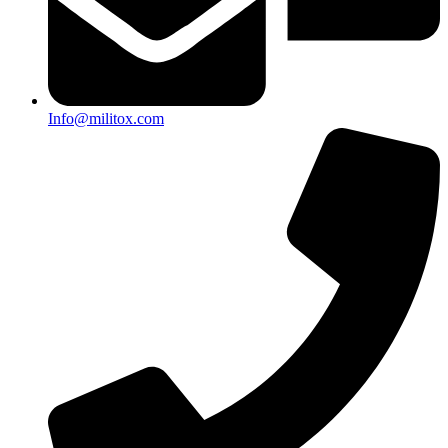
Info@militox.com