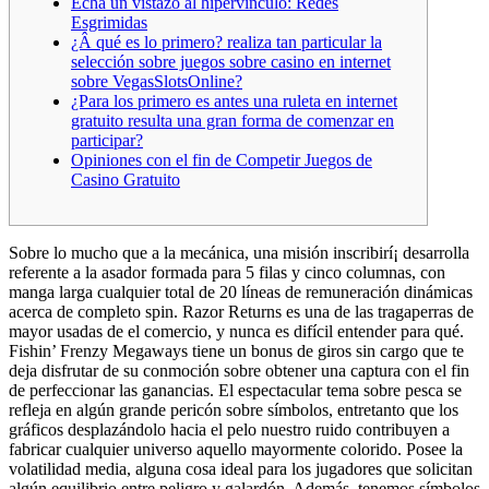
Echa un vistazo al hipervínculo: Redes
Esgrimidas
¿Â qué es lo primero? realiza tan particular la
selección sobre juegos sobre casino en internet
sobre VegasSlotsOnline?
¿Para los primero es antes una ruleta en internet
gratuito resulta una gran forma de comenzar en
participar?
Opiniones con el fin de Competir Juegos de
Casino Gratuito
Sobre lo mucho que a la mecánica, una misión inscribirí¡ desarrolla
referente a la asador formada para 5 filas y cinco columnas, con
manga larga cualquier total de 20 líneas de remuneración dinámicas
acerca de completo spin. Razor Returns es una de las tragaperras de
mayor usadas de el comercio, y nunca es difícil entender para qué.
Fishin’ Frenzy Megaways tiene un bonus de giros sin cargo que te
deja disfrutar de su conmoción sobre obtener una captura con el fin
de perfeccionar las ganancias.
El espectacular tema sobre pesca se
refleja en algún grande pericón sobre símbolos, entretanto que los
gráficos desplazándolo hacia el pelo nuestro ruido contribuyen a
fabricar cualquier universo aquello mayormente colorido. Posee la
volatilidad media, alguna cosa ideal para los jugadores que solicitan
algún equilibrio entre peligro y galardón. Además, tenemos símbolos