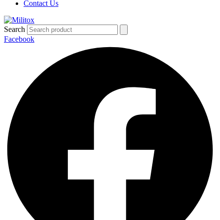
Contact Us
Search
Facebook