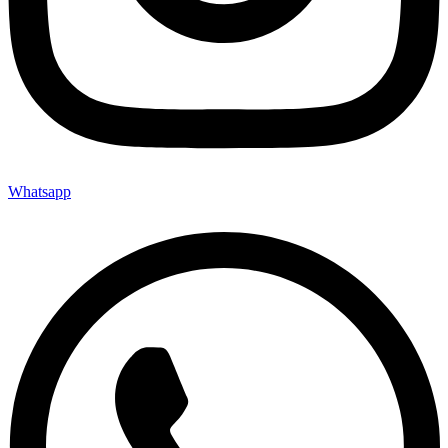
Whatsapp