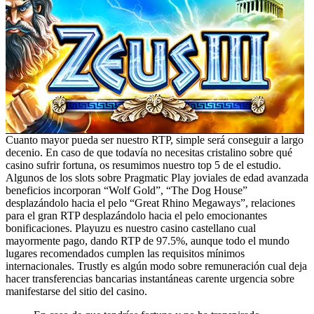
Cuanto mayor pueda ser nuestro RTP, simple será conseguir a largo
decenio. En caso de que todavía no necesitas cristalino sobre qué
casino sufrir fortuna, os resumimos nuestro top 5 de el estudio.
Algunos de los slots sobre Pragmatic Play joviales de edad avanzada
beneficios incorporan “Wolf Gold”, “The Dog House”
desplazándolo hacia el pelo “Great Rhino Megaways”, relaciones
para el gran RTP desplazándolo hacia el pelo emocionantes
bonificaciones. Playuzu es nuestro casino castellano cual
mayormente pago, dando RTP de 97.5%, aunque todo el mundo
lugares recomendados cumplen las requisitos mínimos
internacionales. Trustly es algún modo sobre remuneración cual deja
hacer transferencias bancarias instantáneas carente urgencia sobre
manifestarse del sitio del casino.