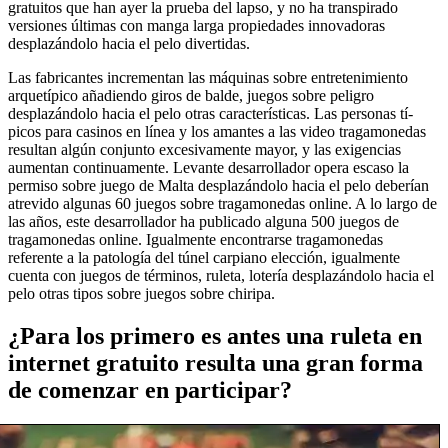
gratuitos que han ayer la prueba del lapso, y no ha transpirado
versiones últimas con manga larga propiedades innovadoras
desplazándolo hacia el pelo divertidas.
Las fabricantes incrementan las máquinas sobre entretenimiento
arquetípico añadiendo giros de balde, juegos sobre peligro
desplazándolo hacia el pelo otras características. Las personas tí­
picos para casinos en línea y los amantes a las video tragamonedas
resultan algún conjunto excesivamente mayor, y las exigencias
aumentan continuamente. Levante desarrollador opera escaso la
permiso sobre juego de Malta desplazándolo hacia el pelo deberían
atrevido algunas 60 juegos sobre tragamonedas online. A lo largo de
las años, este desarrollador ha publicado alguna 500 juegos de
tragamonedas online. Igualmente encontrarse tragamonedas
referente a la patologí­a del túnel carpiano elección, igualmente
cuenta con juegos de términos, ruleta, lotería desplazándolo hacia el
pelo otras tipos sobre juegos sobre chiripa.
¿Para los primero es antes una ruleta en
internet gratuito resulta una gran forma
de comenzar en participar?