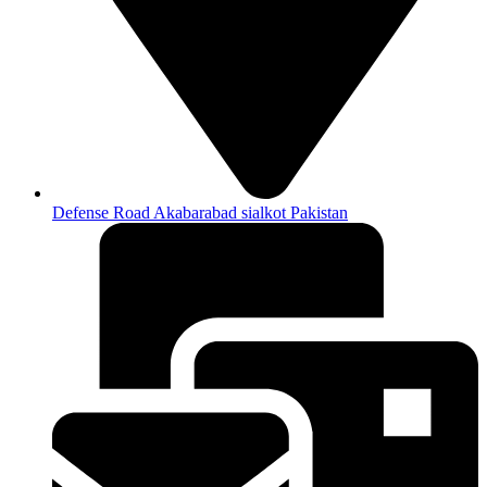
Defense Road Akabarabad sialkot Pakistan