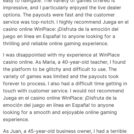
easy to navigate. The variety of games offered is
impressive, and I particularly enjoyed the live dealer
options. The payouts were fast and the customer
service was top-notch. I highly recommend Juega en el
casino online WinPlace: ¡Disfruta de la emoción del
juego en línea en España! to anyone looking for a
thrilling and reliable online gaming experience.
I was disappointed with my experience at WinPlace
casino online. As Maria, a 40-year-old teacher, I found
the platform to be glitchy and difficult to use. The
variety of games was limited and the payouts took
forever to process. I also had a difficult time getting in
touch with customer service. I would not recommend
Juega en el casino online WinPlace: ¡Disfruta de la
emoción del juego en línea en España! to anyone
looking for a smooth and enjoyable online gaming
experience.
As Juan, a 45-year-old business owner, I had a terrible