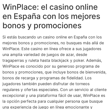
WinPlace: el casino online
en España con los mejores
bonos y promociones
Si estás buscando un casino online en España con los
mejores bonos y promociones, no busques más allá de
WinPlace. Este casino en línea ofrece a sus jugadores
una amplia variedad de juegos de azar, desde
tragaperras y ruleta hasta blackjack y poker. Además,
WinPlace es conocido por su generoso programa de
bonos y promociones, que incluye bonos de bienvenida,
bonos de recarga y programas de fidelidad. Los
jugadores también pueden disfrutar de torneos
regulares y ofertas especiales. Con un servicio al cliente
excepcional y una plataforma fácil de usar, WinPlace es
la opción perfecta para cualquier persona que busque
una experiencia de juego en línea emocionante y