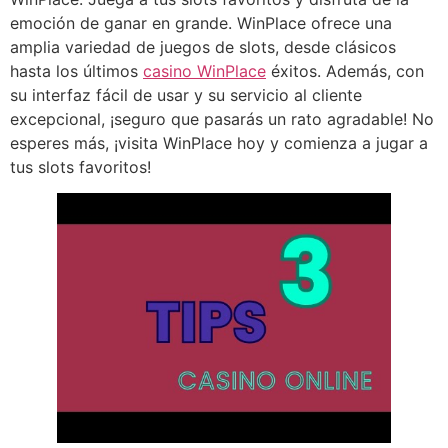
emoción de ganar en grande. WinPlace ofrece una
amplia variedad de juegos de slots, desde clásicos
hasta los últimos
casino WinPlace
éxitos. Además, con
su interfaz fácil de usar y su servicio al cliente
excepcional, ¡seguro que pasarás un rato agradable! No
esperes más, ¡visita WinPlace hoy y comienza a jugar a
tus slots favoritos!