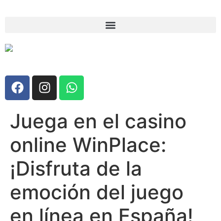
Juega en el casino
online WinPlace:
¡Disfruta de la
emoción del juego
en línea en España!