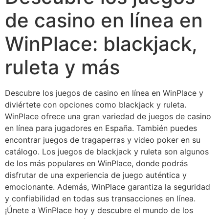
de casino en línea en
WinPlace: blackjack,
ruleta y más
Descubre los juegos de casino en línea en WinPlace y
diviértete con opciones como blackjack y ruleta.
WinPlace ofrece una gran variedad de juegos de casino
en línea para jugadores en España. También puedes
encontrar juegos de tragaperras y video poker en su
catálogo. Los juegos de blackjack y ruleta son algunos
de los más populares en WinPlace, donde podrás
disfrutar de una experiencia de juego auténtica y
emocionante. Además, WinPlace garantiza la seguridad
y confiabilidad en todas sus transacciones en línea.
¡Únete a WinPlace hoy y descubre el mundo de los