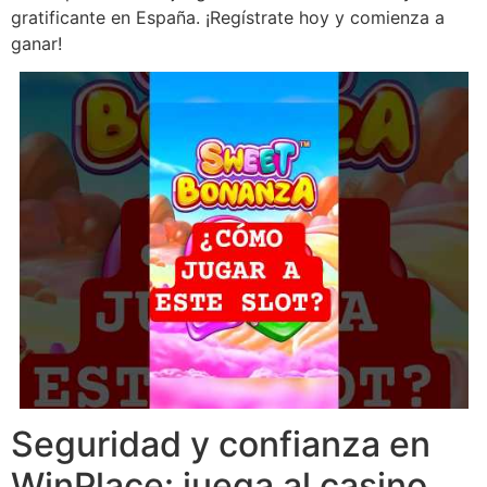
gratificante en España. ¡Regístrate hoy y comienza a
ganar!
Seguridad y confianza en
WinPlace: juega al casino