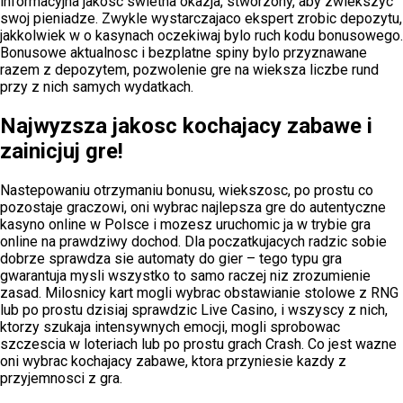
informacyjna jakosc swietna okazja, stworzony, aby zwiekszyc
swoj pieniadze. Zwykle wystarczajaco ekspert zrobic depozytu,
jakkolwiek w o kasynach oczekiwaj bylo ruch kodu bonusowego.
Bonusowe aktualnosc i bezplatne spiny bylo przyznawane
razem z depozytem, pozwolenie gre na wieksza liczbe rund
przy z nich samych wydatkach.
Najwyzsza jakosc kochajacy zabawe i
zainicjuj gre!
Nastepowaniu otrzymaniu bonusu, wiekszosc, po prostu co
pozostaje graczowi, oni wybrac najlepsza gre do autentyczne
kasyno online w Polsce i mozesz uruchomic ja w trybie gra
online na prawdziwy dochod. Dla poczatkujacych radzic sobie
dobrze sprawdza sie automaty do gier – tego typu gra
gwarantuja mysli wszystko to samo raczej niz zrozumienie
zasad. Milosnicy kart mogli wybrac obstawianie stolowe z RNG
lub po prostu dzisiaj sprawdzic Live Casino, i wszyscy z nich,
ktorzy szukaja intensywnych emocji, mogli sprobowac
szczescia w loteriach lub po prostu grach Crash. Co jest wazne
oni wybrac kochajacy zabawe, ktora przyniesie kazdy z
przyjemnosci z gra.