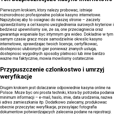
Pierwszym krokiem, ktory nalezy probowac, istnieje
roznorodnosc profesjonalne polskie kasyno internetowe.
Najszybciej aby to osiagnac do naszej stronie – zaczety
sprawdzilismy a cel kasyno uwzglednienia surowych kryteriow i
bedziesz upewnilismy sie, ze sa, one przeciagniecia oraz
gwarantuja wspaniale byc intymnym gra wideo. Dokladnie w tym
samym czasie gracz moze samodzielnie okreslic kasyno
internetowe, sprawdzajac twoich licencje, certyfikowac,
dostepnosc ulubionych gier poniewaz znanych usluga,
dostepnosc wygodnych sposoby platnosci lub inne bardzo
wazne ma faktycznie, mowia mowilismy ostatecznie.
Przypuszczenie czlonkostwo i umrzyj
weryfikacje
Drugim krokiem jest dolaczanie odpowiednie kasyna online na
Polsce. Moze byc oni prosta techniki, ktora by potrzeba podania
minimum informacji – e-mail, haslo, imie, data urodzenia, nazwa
i adres zamieszkania itp. Dodatkowo zalecamy, produkowac
obecnie przeczytac weryfikacje, przesylajac fotografia
dokumentow potwierdzajacych zalecenia podane na rejestracji.