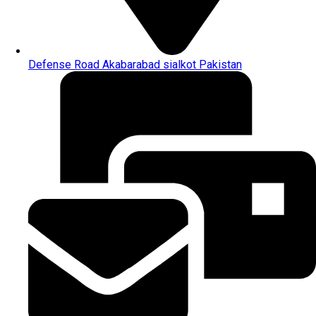
Defense Road Akabarabad sialkot Pakistan