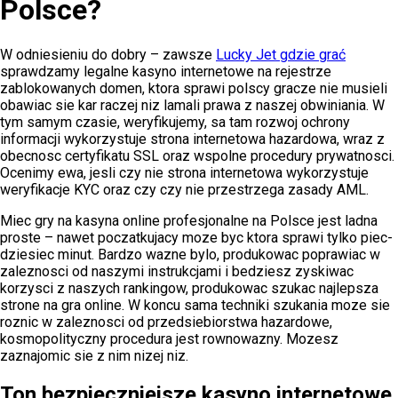
Polsce?
W odniesieniu do dobry – zawsze
Lucky Jet gdzie grać
sprawdzamy legalne kasyno internetowe na rejestrze
zablokowanych domen, ktora sprawi polscy gracze nie musieli
obawiac sie kar raczej niz lamali prawa z naszej obwiniania. W
tym samym czasie, weryfikujemy, sa tam rozwoj ochrony
informacji wykorzystuje strona internetowa hazardowa, wraz z
obecnosc certyfikatu SSL oraz wspolne procedury prywatnosci.
Ocenimy ewa, jesli czy nie strona internetowa wykorzystuje
weryfikacje KYC oraz czy czy nie przestrzega zasady AML.
Miec gry na kasyna online profesjonalne na Polsce jest ladna
proste – nawet poczatkujacy moze byc ktora sprawi tylko piec-
dziesiec minut. Bardzo wazne bylo, produkowac poprawiac w
zaleznosci od naszymi instrukcjami i bedziesz zyskiwac
korzysci z naszych rankingow, produkowac szukac najlepsza
strone na gra online. W koncu sama techniki szukania moze sie
roznic w zaleznosci od przedsiebiorstwa hazardowe,
kosmopolityczny procedura jest rownowazny. Mozesz
zaznajomic sie z nim nizej niz.
Ton bezpieczniejsze kasyno internetowe