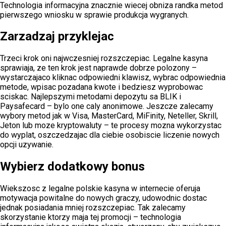
Technologia informacyjna znacznie wiecej obniza randka metod
pierwszego wniosku w sprawie produkcja wygranych.
Zarzadzaj przyklejac
Trzeci krok oni najwczesniej rozszczepiac. Legalne kasyna
sprawiaja, ze ten krok jest naprawde dobrze polozony –
wystarczajaco kliknac odpowiedni klawisz, wybrac odpowiednia
metode, wpisac pozadana kwote i bedziesz wyprobowac
sciskac. Najlepszymi metodami depozytu sa BLIK i
Paysafecard – bylo one caly anonimowe. Jeszcze zalecamy
wybory metod jak w Visa, MasterCard, MiFinity, Neteller, Skrill,
Jeton lub moze kryptowaluty – te procesy mozna wykorzystac
do wyplat, oszczedzajac dla ciebie osobiscie liczenie nowych
opcji uzywanie.
Wybierz dodatkowy bonus
Wiekszosc z legalne polskie kasyna w internecie oferuja
motywacja powitalne do nowych graczy, udowodnic dostac
jednak posiadania mniej rozszczepiac. Tak zalecamy
skorzystanie ktorzy maja tej promocji – technologia