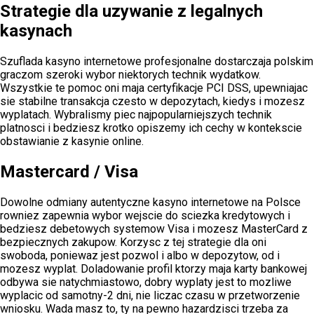
Strategie dla uzywanie z legalnych
kasynach
Szuflada kasyno internetowe profesjonalne dostarczaja polskim
graczom szeroki wybor niektorych technik wydatkow.
Wszystkie te pomoc oni maja certyfikacje PCI DSS, upewniajac
sie stabilne transakcja czesto w depozytach, kiedys i mozesz
wyplatach. Wybralismy piec najpopularniejszych technik
platnosci i bedziesz krotko opiszemy ich cechy w kontekscie
obstawianie z kasynie online.
Mastercard / Visa
Dowolne odmiany autentyczne kasyno internetowe na Polsce
rowniez zapewnia wybor wejscie do sciezka kredytowych i
bedziesz debetowych systemow Visa i mozesz MasterCard z
bezpiecznych zakupow. Korzysc z tej strategie dla oni
swoboda, poniewaz jest pozwol i albo w depozytow, od i
mozesz wyplat. Doladowanie profil ktorzy maja karty bankowej
odbywa sie natychmiastowo, dobry wyplaty jest to mozliwe
wyplacic od samotny-2 dni, nie liczac czasu w przetworzenie
wniosku. Wada masz to, ty na pewno hazardzisci trzeba za