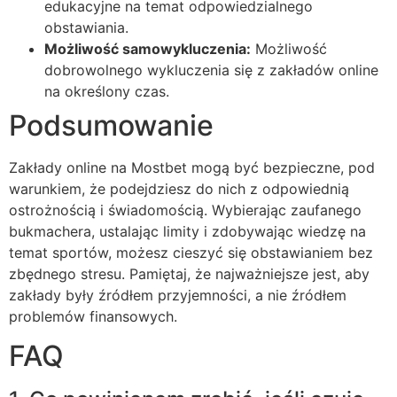
edukacyjne na temat odpowiedzialnego
obstawiania.
Możliwość samowykluczenia:
Możliwość
dobrowolnego wykluczenia się z zakładów online
na określony czas.
Podsumowanie
Zakłady online na Mostbet mogą być bezpieczne, pod
warunkiem, że podejdziesz do nich z odpowiednią
ostrożnością i świadomością. Wybierając zaufanego
bukmachera, ustalając limity i zdobywając wiedzę na
temat sportów, możesz cieszyć się obstawianiem bez
zbędnego stresu. Pamiętaj, że najważniejsze jest, aby
zakłady były źródłem przyjemności, a nie źródłem
problemów finansowych.
FAQ