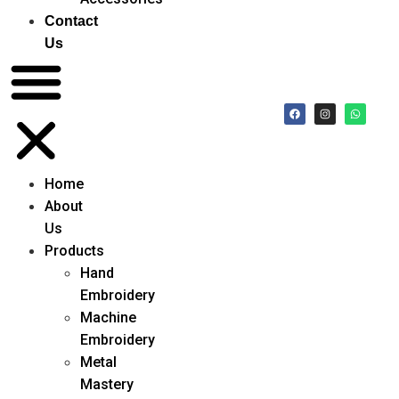
Contact
Us
Home
About
Us
Products
Hand
Embroidery
Machine
Embroidery
Metal
Mastery