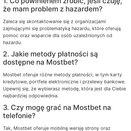
1. Co powinienem zrobić, jeśli czuję,
że mam problem z hazardem?
Zaleca się skontaktowanie się z organizacjami
zajmującymi się problematyką hazardu, które oferują
pomoc oraz wsparcie dla osób uzależnionych od
hazardu.
2. Jakie metody płatności są
dostępne na Mostbet?
Mostbet oferuje różne metody płatności, w tym karty
kredytowe, portfele elektroniczne i przelewy bankowe.
Upewnij się, że wybierasz metodę, która jest dla Ciebie
najbardziej odpowiednia.
3. Czy mogę grać na Mostbet na
telefonie?
Tak, Mostbet oferuje mobilną wersję strony oraz