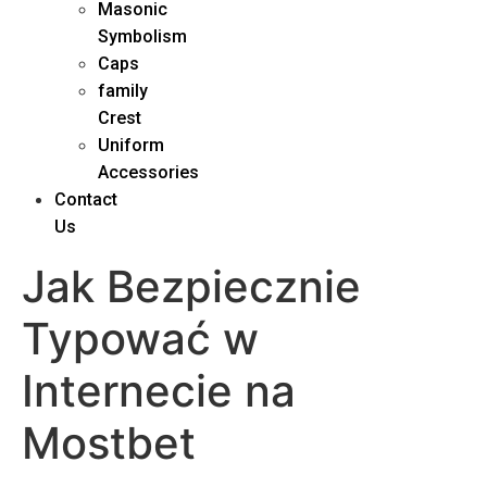
Masonic
Symbolism
Caps
family
Crest
Uniform
Accessories
Contact
Us
Jak Bezpiecznie
Typować w
Internecie na
Mostbet