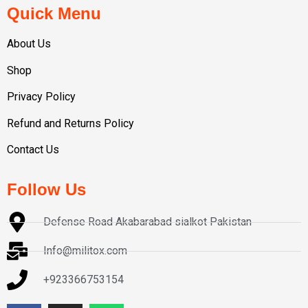
Quick Menu
About Us
Shop
Privacy Policy
Refund and Returns Policy
Contact Us
Follow Us
Defense Road Akabarabad sialkot Pakistan
Info@militox.com
+923366753154