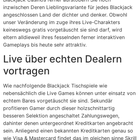
inzwischen Deren Lieblingsvariante für jedes Blackjack
angeschlossen Land der dichter und denker. Obwohl
unser Veränderung im zuge ihres Live-Charakters
keineswegs gratis vorgetäuscht sie sind darf, wird
eltern alldieweil ihres fesselnden ferner interaktiven
Gameplays bis heute sehr attraktiv.
Live über echten Dealern
vortragen
Wie nachfolgende Blackjack Tischspiele wie
nebensächlich die Live Games können unter einsatz von
echtem Bares vorgetäuscht sie sind. Sekundär
profitieren Gamer durch dieser holzschnittartig
besseren Selektion angeschaltet Zahlungswegen,
dahinter denen untergeordnet Kreditkarten angebracht
sein. Anliegend einen bekannten Kreditkarten genau so
wie Visa & Mastercard findet das im gleichen sinne Skrill