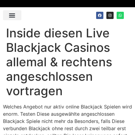
Inside diesen Live
Blackjack Casinos
allemal & rechtens
angeschlossen
vortragen
Welches Angebot nur aktiv online Blackjack Spielen wird
enorm. Testen Diese ausgewählte angeschlossen
Blackjack Spiele nicht mehr da Besonders, falls Diese
verbunden Blackjack ohne rest durch zwei teilbar erst