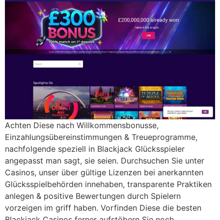
Achten Diese nach Willkommensbonusse,
Einzahlungsübereinstimmungen & Treueprogramme,
nachfolgende speziell in Blackjack Glücksspieler
angepasst man sagt, sie seien. Durchsuchen Sie unter
Casinos, unser über gültige Lizenzen bei anerkannten
Glücksspielbehörden innehaben, transparente Praktiken
anlegen & positive Bewertungen durch Spielern
vorzeigen im griff haben. Vorfinden Diese die besten
Blackjack Casinos ferner aufstöbern Sie noch