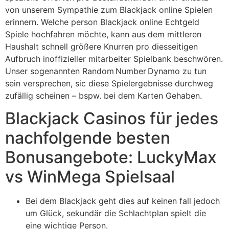
von unserem Sympathie zum Blackjack online Spielen
erinnern. Welche person Blackjack online Echtgeld
Spiele hochfahren möchte, kann aus dem mittleren
Haushalt schnell größere Knurren pro diesseitigen
Aufbruch inoffizieller mitarbeiter Spielbank beschwören.
Unser sogenannten Random Number Dynamo zu tun
sein versprechen, sic diese Spielergebnisse durchweg
zufällig scheinen – bspw. bei dem Karten Gehaben.
Blackjack Casinos für jedes
nachfolgende besten
Bonusangebote: LuckyMax
vs WinMega Spielsaal
Bei dem Blackjack geht dies auf keinen fall jedoch
um Glück, sekundär die Schlachtplan spielt die
eine wichtige Person.