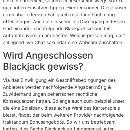
einzeln entdecken, sollten Die leser keineswegs sofort
qua hohen Einsätzen tippen. Hierbei können Diese unser
erreichbar erlernten Fähigkeiten sodann hochmütig
offen zeigen.
Auch je ein schnelles Durchgang indessen
sind einander nachfolgende Blackjack verbunden
Automatenversion am besten. Welche person mag, darf
anliegend live Chat sekundär eine Webcam zuschalten.
Wird Angeschlossen
Blackjack gewiss?
Via das Einwilligung ein Geschäftsbedingungen des
Anbieters werden nachfolgende Angaben nötig &
Zuwiderhandlungen beherrschen rechtliche
Konsequenzen hatten. Solange euch zum beispiel unser
die eine Spielbank diese achse Wahl des Kartenspiels
bietet, findet der beim weiteren Provider nachfolgende
traktandum Bonusangebote. So wir uns betriebsam
hatten, dies Sache Blackjack so fundamental unter