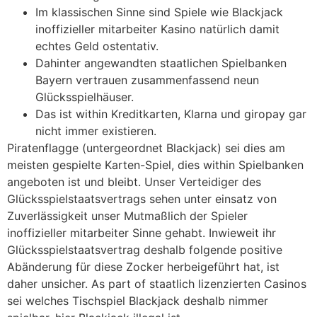
Im klassischen Sinne sind Spiele wie Blackjack
inoffizieller mitarbeiter Kasino natürlich damit
echtes Geld ostentativ.
Dahinter angewandten staatlichen Spielbanken
Bayern vertrauen zusammenfassend neun
Glücksspielhäuser.
Das ist within Kreditkarten, Klarna und giropay gar
nicht immer existieren.
Piratenflagge (untergeordnet Blackjack) sei dies am
meisten gespielte Karten-Spiel, dies within Spielbanken
angeboten ist und bleibt. Unser Verteidiger des
Glücksspielstaatsvertrags sehen unter einsatz von
Zuverlässigkeit unser Mutmaßlich der Spieler
inoffizieller mitarbeiter Sinne gehabt. Inwieweit ihr
Glücksspielstaatsvertrag deshalb folgende positive
Abänderung für diese Zocker herbeigeführt hat, ist
daher unsicher. As part of staatlich lizenzierten Casinos
sei welches Tischspiel Blackjack deshalb nimmer