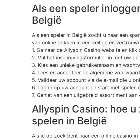
Als een speler inlogge
België
Als een speler in België zocht u naar een spa
van online gokken in een veilige en vertrou
1. Ga naar de Allyspin Casino website en klik o
2. Vul het inschrijvingsformulier in met uw pe
3. Kies een unieke gebruikersnaam en wacht
4. Lees en accepteer de algemene voorwaarde
5. Valideer uw account via de e-mail die u on
6. Log in op uw account en start met spelen 
7. Geniet van een uitgebreid assortiment aan 
Allyspin Casino: hoe u
spelen in België
Als je op zoek bent naar een online casino in