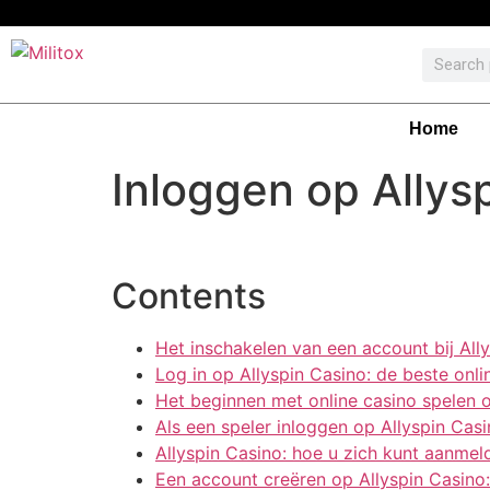
Home
Inloggen op Allysp
Contents
Het inschakelen van een account bij Ally
Log in op Allyspin Casino: de beste onlin
Het beginnen met online casino spelen o
Als een speler inloggen op Allyspin Casi
Allyspin Casino: hoe u zich kunt aanmeld
Een account creëren op Allyspin Casino: