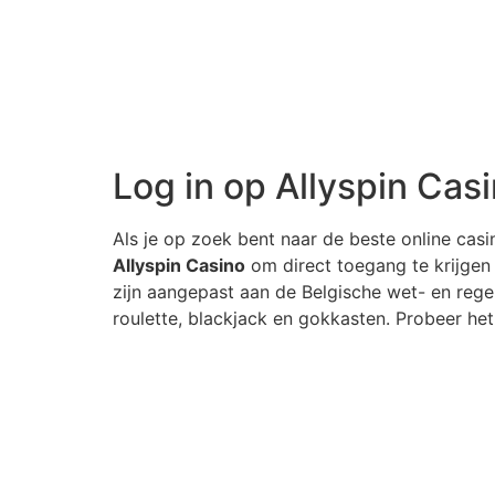
Log in op Allyspin Casi
Als je op zoek bent naar de beste online casin
Allyspin Casino
om direct toegang te krijgen 
zijn aangepast aan de Belgische wet- en rege
roulette, blackjack en gokkasten. Probeer he