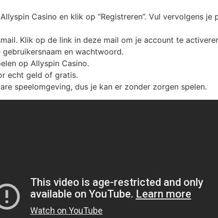
llyspin Casino en klik op “Registreren”. Vul vervolgens je 
mail. Klik op de link in deze mail om je account te activere
je gebruikersnaam en wachtwoord.
pelen op Allyspin Casino.
r echt geld of gratis.
bare speelomgeving, dus je kan er zonder zorgen spelen.