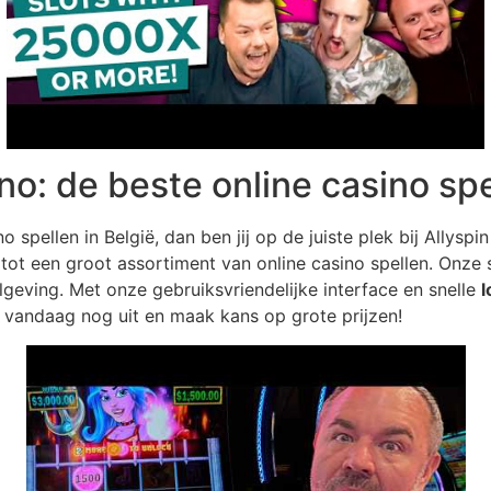
no: de beste online casino spe
o spellen in België, dan ben jij op de juiste plek bij Allysp
tot een groot assortiment van online casino spellen. Onze 
lgeving. Met onze gebruiksvriendelijke interface en snelle
l
t vandaag nog uit en maak kans op grote prijzen!