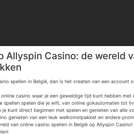
 Allyspin Casino: de wereld v
ekken
ino spellen in België, dan is het createn van een account 
 online casino waar je een geweldige tijd kunt hebben met 
 spellen spelen die je wilt, van online gokautomaten tot liv
 je kunt direct beginnen met spelen en genieten van alle vo
asino genieten van een leuk welkomstpakket en andere prom
ld van online casino spellen in België op Allyspin Casino!
len!