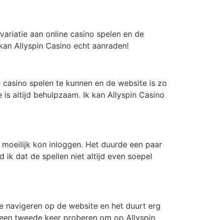
 variatie aan online casino spelen en de
 kan Allyspin Casino echt aanraden!
ne casino spelen te kunnen en de website is zo
is altijd behulpzaam. Ik kan Allyspin Casino
k moeilijk kon inloggen. Het duurde een paar
 ik dat de spellen niet altijd even soepel
te navigeren op de website en het duurt erg
l geen tweede keer proberen om op Allyspin