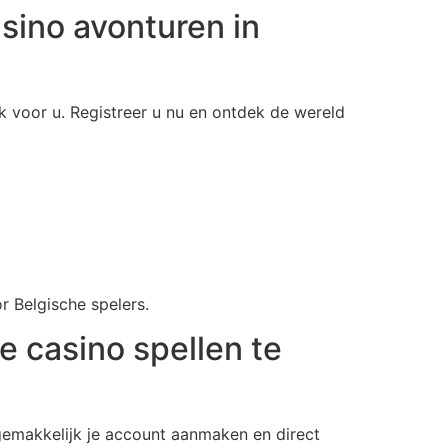
asino avonturen in
ek voor u. Registreer u nu en ontdek de wereld
r Belgische spelers.
e casino spellen te
e gemakkelijk je account aanmaken en direct