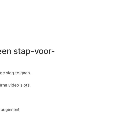
een stap-voor-
 de slag te gaan.
rne video slots.
 beginnen!