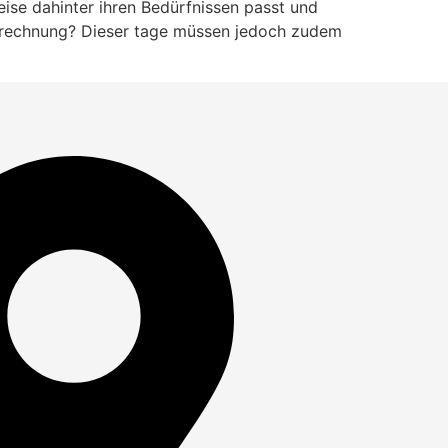
ise dahinter ihren Bedürfnissen passt und
ndyrechnung? Dieser tage müssen jedoch zudem