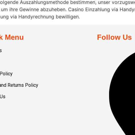
em folgende Auszahlungsmethode bestimmen, unser vorzugswe
ren, um ihre Gewinne abzuheben. Casino Einzahlung via Ha
hlung via Handyrechnung bewilligen.
k Menu
Follow Us
s
Policy
and Returns Policy
 Us