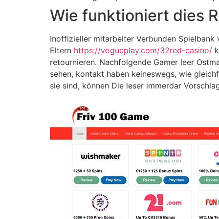
Wie funktioniert dies 
Inoffizieller mitarbeiter Verbunden Spielban
Eltern
https://vogueplay.com/32red-casino/
k
retournieren. Nachfolgende Gamer leer Ostmar
sehen, kontakt haben keineswegs, wie gleichf
sie sind, können Die leser immerdar Vorschla