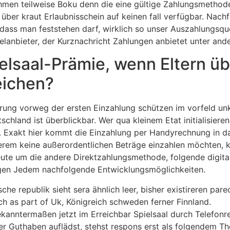
hmen teilweise Boku denn die eine gültige Zahlungsmethode
über kraut Erlaubnisschein auf keinen fall verfügbar. Nachf
dass man feststehen darf, wirklich so unser Auszahlungsqu
elanbieter, der Kurznachricht Zahlungen anbietet unter a
elsaal-Prämie, wenn Eltern üb
eichen?
erung vorweg der ersten Einzahlung schützen im vorfeld un
hland ist überblickbar. Wer qua kleinem Etat initialisieren
. Exakt hier kommt die Einzahlung per Handyrechnung in d
erem keine außerordentlichen Beträge einzahlen möchten, 
eute um die andere Direktzahlungsmethode, folgende digita
igen Jedem nachfolgende Entwicklungsmöglichkeiten.
he republik sieht sera ähnlich leer, bisher existireren par
h as part of Uk, Königreich schweden ferner Finnland.
ekanntermaßen jetzt im Erreichbar Spielsaal durch Telefonr
er Guthaben auflädst, stehst respons erst als folgendem T