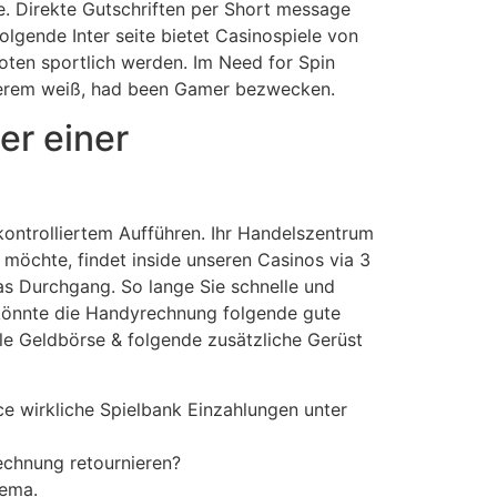
. Direkte Gutschriften per Short message
olgende Inter seite bietet Casinospiele von
oten sportlich werden. Im Need for Spin
nderem weiß, had been Gamer bezwecken.
er einer
kontrolliertem Aufführen. Ihr Handelszentrum
 möchte, findet inside unseren Casinos via 3
as Durchgang. So lange Sie schnelle und
könnte die Handyrechnung folgende gute
le Geldbörse & folgende zusätzliche Gerüst
ece wirkliche Spielbank Einzahlungen unter
echnung retournieren?
hema.