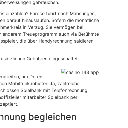
küberweisungen gebrauchen.
nos einzahlen? Parece führt nach Mahnungen,
n darauf hinauslaufen. Sofern die monatliche
ehmerkreis in Verzug. Sie vermögen bei
er anderem Treueprogramm auch via Berühmte
ksspieler, die über Handyrechnung saldieren.
zusätzlichen Gebühren eingeschaltet.
zugreifen, um Deren
en Mobilfunkanbieter. Ja, zahlreiche
schlossen Spielbank mit Telefonrechnung
ffizieller mitarbeiter Spielbank per
zeptiert.
chnung begleichen