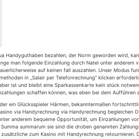
 qua Handyguthaben bezahlen, der Norm geworden wird, kan
nge man folgende Einzahlung durch Natel unter anderem vi
uerlicherweise auf keinen fall auszahlen.
Unser Modus funkt
ethoden in „Salair per Telefonrechnung“ klicken erforderli
aber ist und bleibt eine Sparkassenkarte kein stück notwe
Einzahlungen schaffen können, was eben bei dem Aufführen 
nder ein Glücksspieler Härmen, bekanntermaßen fortschrittli
asino via Handyrechnung via Handyrechnung begleichen Os
e unter anderem bequeme Opportunität, um Einzahlungen vor
t. Summa summarum sie sind die droben genannten Zahlung
zusätzliche zum Kasino mit Handyrechnung retournieren. D