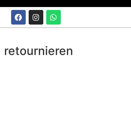
 retournieren