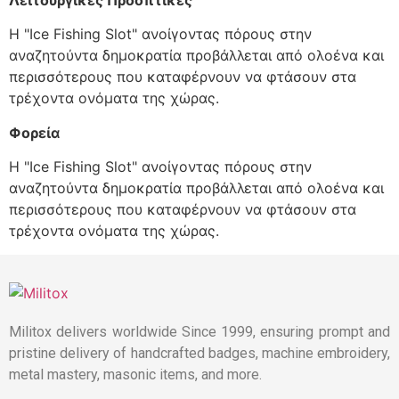
Λειτουργικές Προοπτικές
Η "Ice Fishing Slot" ανοίγοντας πόρους στην
αναζητούντα δημοκρατία προβάλλεται από ολοένα και
περισσότερους που καταφέρνουν να φτάσουν στα
τρέχοντα ονόματα της χώρας.
Φορεία
Η "Ice Fishing Slot" ανοίγοντας πόρους στην
αναζητούντα δημοκρατία προβάλλεται από ολοένα και
περισσότερους που καταφέρνουν να φτάσουν στα
τρέχοντα ονόματα της χώρας.
Militox delivers worldwide Since 1999, ensuring prompt and
pristine delivery of handcrafted badges, machine embroidery,
metal mastery, masonic items, and more.