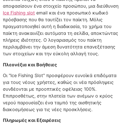
αποφασίσουν ένα στοιχείο προσώπου, μια διεύθυνση
Ice Fishing slot
email και ένα προσωπικό κωδικό
πρόσβασης που θα ταυτίζει τον παίκτη. Μόλις
πραγματοποιηθεί αυτή η διαδικασία, το χρήμα του
παίκτη ανακαινίζει αυτόματα τη σελίδα, αποκτώντας
πλήρεις ιδιότητες. Ο λογαριασμός του παίκτη
περιλαμβάνει την άμεση δυνατότητα επανεξέτασης
των στοιχείων και την εύκολη αλλαγή τους.
Πλεονέξια και Βοήθειες
Οι "Ice Fishing Slot" προσφέρουν ευνοϊκά επιδόματα
για τους νέους χρήστες, καθώς οι νέα πρόσληψεις
συνδέονται με προοπτικές οφέλειας 100%.
Επιπροσθέτως, στην πλατεία των ανέμων ο κρύος
νερού παρουσίαζει ένα ταμπό της αισθητικής
διακοσμήσεως για τις νέες προσκλήσεις.
Πληρωμές και Εξαιρέσεις