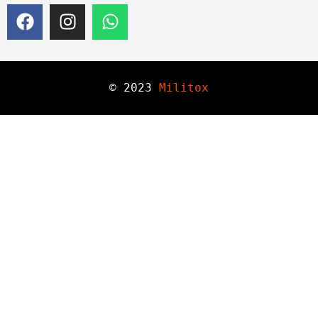
© 
2023
Militox