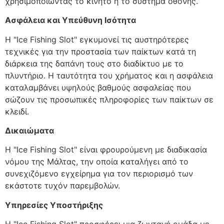
χρησιμοποιώντας το κινητό ή το σύστημα οθόνης.
Ασφάλεια και Υπεύθυνη Ισότητα
Η "Ice Fishing Slot" εγκυμονεί τις αυστηρότερες
τεχνικές για την προστασία των παίκτων κατά τη
διάρκεια της δαπάνη τους στο διαδίκτυο με το
πλυντήριο. Η ταυτότητα του χρήματος και η ασφάλεια
καταλαμβάνει υψηλούς βαθμούς ασφαλείας που
σώζουν τις προσωπικές πληροφορίες των παίκτων σε
κλειδί.
Δικαιώματα
Η "Ice Fishing Slot" είναι φρουρούμενη με διαδικασία
νόμου της Μάλτας, την οποία καταλήγει από το
συνεχιζόμενο εγχείρημα για τον περιορισμό των
εκάστοτε τυχόν παρεμβολών.
Υπηρεσίες Υποστήριξης