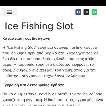
Contact Us
Ice Fishing Slot
Κατάσταση και Εισαγωγή
Η "Ice Fishing Slot" είναι μια ανώνυμη online κούρσα
που ιδρύθηκε πριν από μερικά έτη, καταλήγοντας σε
ένα δίκτυο που προσελκύει χιλιάδες παίκτες κάθε
μέρα. Η παρουσία τους στο διαδίκτυο εκφράζει το
αδιαμφισβήσιμο ενδιαφέρον του γαμήματος για την
υιοθέτηση σύγχρονων τεχνολογικών λύσεων.
Εγγραφή και Λειτουργίες Χρήστη
Για να συμμετάσχει κανείς σε αυτήν την online κούρσα,
χρειάζεται η εγγραφή. Η διαδικασία της εγγραφής είναι
ευκολία τοίχων, όπου ο παίκτης πρέπει να