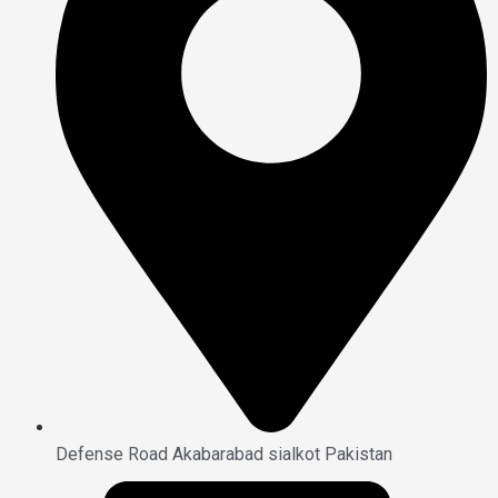
Defense Road Akabarabad sialkot Pakistan