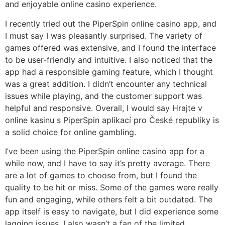
and enjoyable online casino experience.
I recently tried out the PiperSpin online casino app, and
I must say I was pleasantly surprised. The variety of
games offered was extensive, and I found the interface
to be user-friendly and intuitive. I also noticed that the
app had a responsible gaming feature, which I thought
was a great addition. I didn’t encounter any technical
issues while playing, and the customer support was
helpful and responsive. Overall, I would say Hrajte v
online kasinu s PiperSpin aplikací pro České republiky is
a solid choice for online gambling.
I’ve been using the PiperSpin online casino app for a
while now, and I have to say it’s pretty average. There
are a lot of games to choose from, but I found the
quality to be hit or miss. Some of the games were really
fun and engaging, while others felt a bit outdated. The
app itself is easy to navigate, but I did experience some
lagging issues. I also wasn’t a fan of the limited