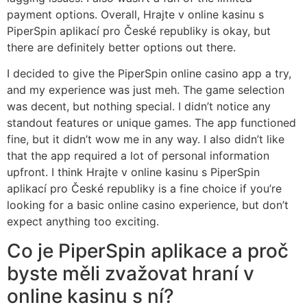
payment options. Overall, Hrajte v online kasinu s
PiperSpin aplikací pro České republiky is okay, but
there are definitely better options out there.
I decided to give the PiperSpin online casino app a try,
and my experience was just meh. The game selection
was decent, but nothing special. I didn’t notice any
standout features or unique games. The app functioned
fine, but it didn’t wow me in any way. I also didn’t like
that the app required a lot of personal information
upfront. I think Hrajte v online kasinu s PiperSpin
aplikací pro České republiky is a fine choice if you’re
looking for a basic online casino experience, but don’t
expect anything too exciting.
Co je PiperSpin aplikace a proč
byste měli zvažovat hraní v
online kasinu s ní?