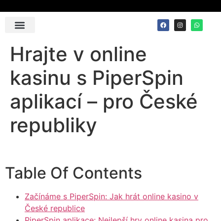
Contact Us
Hrajte v online
kasinu s PiperSpin
aplikací – pro České
republiky
Table Of Contents
Začínáme s PiperSpin: Jak hrát online kasino v
České republice
PiperSpin aplikace: Nejlepší hry online kasina pro