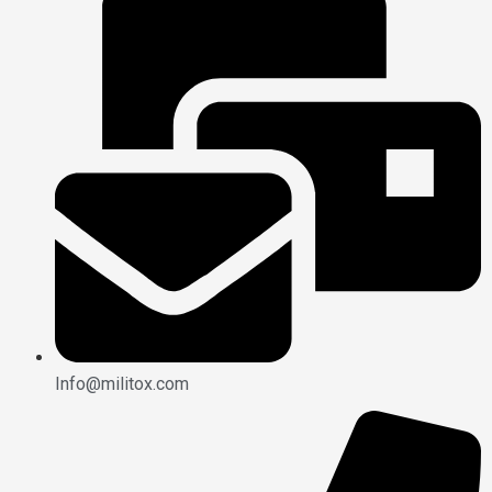
Info@militox.com