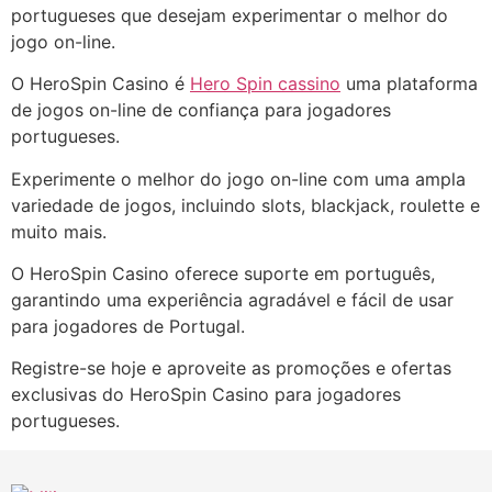
portugueses que desejam experimentar o melhor do
jogo on-line.
O HeroSpin Casino é
Hero Spin cassino
uma plataforma
de jogos on-line de confiança para jogadores
portugueses.
Experimente o melhor do jogo on-line com uma ampla
variedade de jogos, incluindo slots, blackjack, roulette e
muito mais.
O HeroSpin Casino oferece suporte em português,
garantindo uma experiência agradável e fácil de usar
para jogadores de Portugal.
Registre-se hoje e aproveite as promoções e ofertas
exclusivas do HeroSpin Casino para jogadores
portugueses.