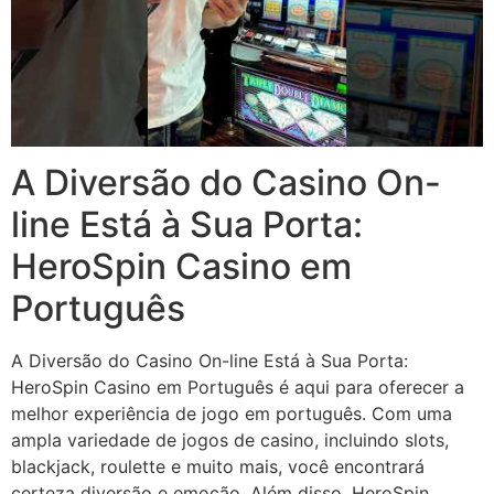
A Diversão do Casino On-
line Está à Sua Porta:
HeroSpin Casino em
Português
A Diversão do Casino On-line Está à Sua Porta:
HeroSpin Casino em Português é aqui para oferecer a
melhor experiência de jogo em português. Com uma
ampla variedade de jogos de casino, incluindo slots,
blackjack, roulette e muito mais, você encontrará
certeza diversão e emoção. Além disso, HeroSpin