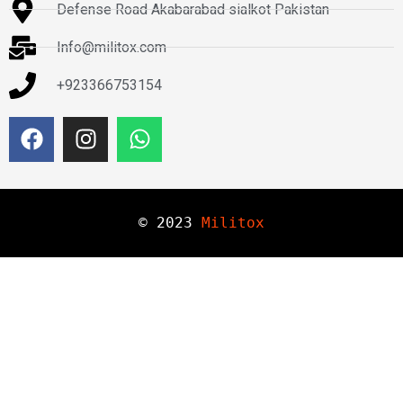
Defense Road Akabarabad sialkot Pakistan
Info@militox.com
+923366753154
© 
2023
Militox