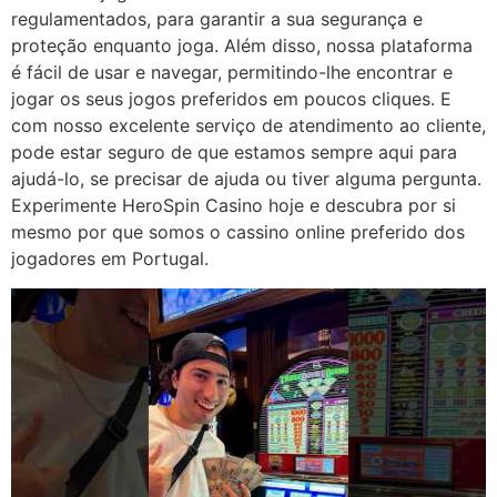
regulamentados, para garantir a sua segurança e
proteção enquanto joga. Além disso, nossa plataforma
é fácil de usar e navegar, permitindo-lhe encontrar e
jogar os seus jogos preferidos em poucos cliques. E
com nosso excelente serviço de atendimento ao cliente,
pode estar seguro de que estamos sempre aqui para
ajudá-lo, se precisar de ajuda ou tiver alguma pergunta.
Experimente HeroSpin Casino hoje e descubra por si
mesmo por que somos o cassino online preferido dos
jogadores em Portugal.