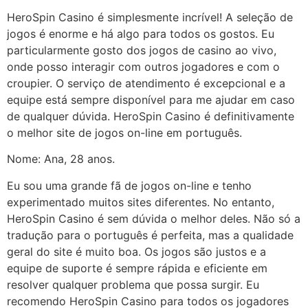
HeroSpin Casino é simplesmente incrível! A seleção de
jogos é enorme e há algo para todos os gostos. Eu
particularmente gosto dos jogos de casino ao vivo,
onde posso interagir com outros jogadores e com o
croupier. O serviço de atendimento é excepcional e a
equipe está sempre disponível para me ajudar em caso
de qualquer dúvida. HeroSpin Casino é definitivamente
o melhor site de jogos on-line em português.
Nome: Ana, 28 anos.
Eu sou uma grande fã de jogos on-line e tenho
experimentado muitos sites diferentes. No entanto,
HeroSpin Casino é sem dúvida o melhor deles. Não só a
tradução para o português é perfeita, mas a qualidade
geral do site é muito boa. Os jogos são justos e a
equipe de suporte é sempre rápida e eficiente em
resolver qualquer problema que possa surgir. Eu
recomendo HeroSpin Casino para todos os jogadores