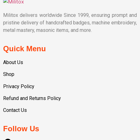
Militox delivers worldwide Since 1999, ensuring prompt and
pristine delivery of handcrafted badges, machine embroidery,
metal mastery, masonic items, and more.
Quick Menu
About Us
Shop
Privacy Policy
Refund and Returns Policy
Contact Us
Follow Us