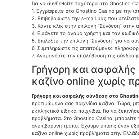
Για να συνδεθείτε ταχύτερα στο Ghostino C
1. Εγγραφείτε στο Ghostino Casino με την ισ
2. Επιβεβαιώστε την ε-mail σας που στείλατ
3. Κάντε κλικ στην επιλογή “Σύνδεση” στην α
4. Εισάγετε το όνομα χρήστη και τον κωδικ
5. Επιλέξτε την επιλογή “Σύνδεση” για να συ
6. Συμπληρώστε τις απαιτούμενες πληροφορί
7. Αναμονήστε την επαλήθευση της σύνδεσής 
Γρήγορη και ασφαλής 
καζίνο online χωρίς 
Γρήγορη και ασφαλής σύνδεση στο Ghostin
προτιμώμενα σας παιχνίδια καζίνο. Τώρα, μ
εκπληκτικό είδηκα παιχνίδια. Για να ξεκινή
προβλήματα. Στο Ghostino Casino, μπορείτε 
ανεπιβάρυνη τρόπο. Έχουμε επίσης έναν εξα
καζίνο online χωρίς προβλήματα στην Ελλάδ