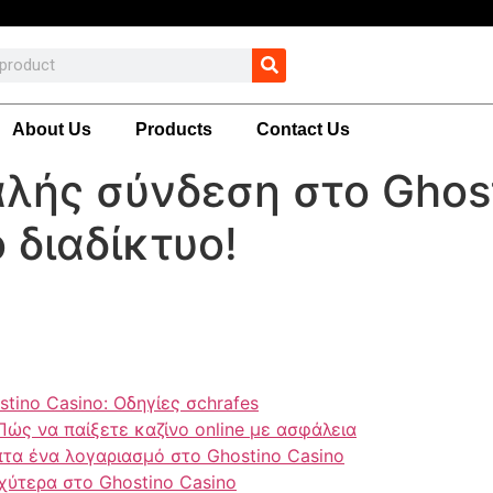
About Us
Products
Contact Us
λής σύνδεση στο Ghost
 διαδίκτυο!
tino Casino: Οδηγίες σchrafes
Πώς να παίξετε καζίνο online με ασφάλεια
τα ένα λογαριασμό στο Ghostino Casino
χύτερα στο Ghostino Casino