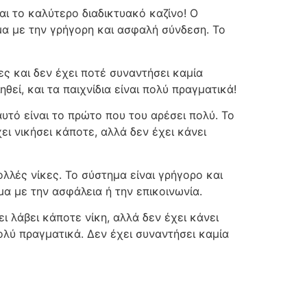
αι το καλύτερο διαδικτυακό καζίνο! Ο
μα με την γρήγορη και ασφαλή σύνδεση. Το
ες και δεν έχει ποτέ συναντήσει καμία
θεί, και τα παιχνίδια είναι πολύ πραγματικά!
αυτό είναι το πρώτο που του αρέσει πολύ. Το
ει νικήσει κάποτε, αλλά δεν έχει κάνει
ολλές νίκες. Το σύστημα είναι γρήγορο και
μα με την ασφάλεια ή την επικοινωνία.
ι λάβει κάποτε νίκη, αλλά δεν έχει κάνει
πολύ πραγματικά. Δεν έχει συναντήσει καμία