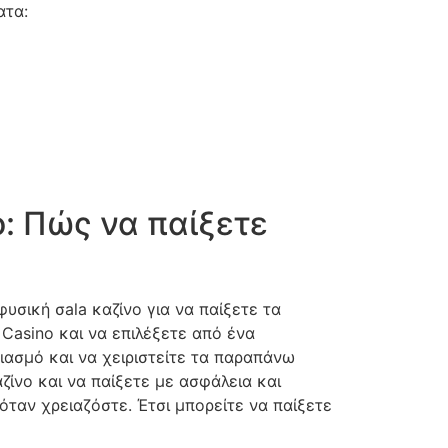
ατα:
: Πώς να παίξετε
υσική σala καζίνο για να παίξετε τα
Casino και να επιλέξετε από ένα
ριασμό και να χειριστείτε τα παραπάνω
ζίνο και να παίξετε με ασφάλεια και
ταν χρειαζόστε. Έτσι μπορείτε να παίξετε