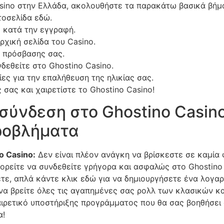
asino στην Ελλάδα, ακολουθήστε τα παρακάτω βασικά βήμ
τοσελίδα εδώ.
ε κατά την εγγραφή.
ρχική σελίδα του Casino.
ό πρόσβασης σας.
νδεθείτε στο Ghostino Casino.
ες για την επαλήθευση της ηλικίας σας.
σας και χαιρετίστε το Ghostino Casino!
σύνδεση στο Ghostino Casino
προβλήματα
o Casino:
Δεν είναι πλέον ανάγκη να βρίσκεστε σε καμία φ
πορείτε να συνδεθείτε γρήγορα και ασφαλώς στο Ghostino 
σετε, απλά κάντε κλικ εδώ για να δημιουργήσετε ένα λογα
να βρείτε όλες τις αγαπημένες σας ρολλ των κλασικών κα
ιρετικό υποστήριξης προγράμματος που θα σας βοηθήσει ό
α!