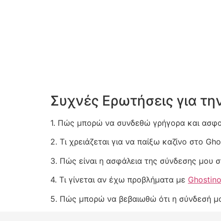
Συχνές Ερωτήσεις για τη
1. Πώς μπορώ να συνδεθώ γρήγορα και ασφα
2. Τι χρειάζεται για να παίξω καζίνο στο Gho
3. Πώς είναι η ασφάλεια της σύνδεσης μου σ
4. Τι γίνεται αν έχω προβλήματα με
Ghostino
5. Πώς μπορώ να βεβαιωθώ ότι η σύνδεσή μο