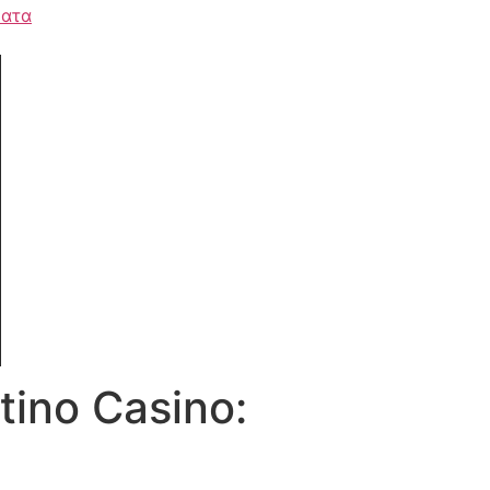
ματα
ino Casino: