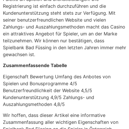
Registrierung ist einfach durchzuführen und die
Kundenunterstützung steht stets zur Verfügung. Mit
seiner benutzerfreundlichen Website und vielen
Zahlungs- und Auszahlungsmethoden macht das Casino
ein attraktives Angebot für Spieler, um an der Marke
teilzunehmen. Wir können nur bestätigen, dass
Spielbank Bad Füssing in den letzten Jahren immer mehr
gewachsen ist.
Zusammenfassende Tabelle
Eigenschaft Bewertung Umfang des Anbotes von
Spielen und Bonusprogramme 4/5
Benutzerfreundlichkeit der Website 4,5/5
Kundenunterstützung 4,9/5 Zahlungs- und
Auszahlungsmethoden 4,8/5
Wir hoffen, dass dieser Artikel eine informative
Zusammenfassung aller wichtigen Eigenschaften von