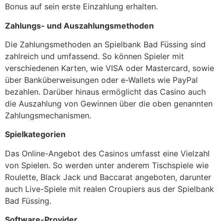
Bonus auf sein erste Einzahlung erhalten.
Zahlungs- und Auszahlungsmethoden
Die Zahlungsmethoden an Spielbank Bad Füssing sind
zahlreich und umfassend. So können Spieler mit
verschiedenen Karten, wie VISA oder Mastercard, sowie
über Banküberweisungen oder e-Wallets wie PayPal
bezahlen. Darüber hinaus ermöglicht das Casino auch
die Auszahlung von Gewinnen über die oben genannten
Zahlungsmechanismen.
Spielkategorien
Das Online-Angebot des Casinos umfasst eine Vielzahl
von Spielen. So werden unter anderem Tischspiele wie
Roulette, Black Jack und Baccarat angeboten, darunter
auch Live-Spiele mit realen Croupiers aus der Spielbank
Bad Füssing.
Software-Provider