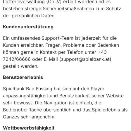
Lotterieverwaltung (OöLV) erteilt worden und es
bestehen strenge Sicherheitsmaßnahmen zum Schutz
der persönlichen Daten.
Kundenunterstützung
Ein umfassendes Support-Team ist jederzeit für die
Kunden erreichbar. Fragen, Probleme oder Bedenken
können gerne in Kontakt per Telefon unter +43
7242/66666 oder E-Mail (support@spielbank.at)
gestellt werden.
Benutzererlebnis
Spielbank Bad Füssing hat sich auf den Player
anpassungsfähigkeit und Benutzbarkeit seiner Website
sehr bewusst. Die Navigation ist einfach, die
Bedienoberfläche übersichtlich und das Spielerlebnis als
Ganzes sehr angenehm.
Wettbewerbsfähigkeit