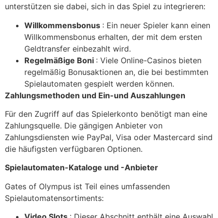
unterstützen sie dabei, sich in das Spiel zu integrieren:
Willkommensbonus
: Ein neuer Spieler kann einen
Willkommensbonus erhalten, der mit dem ersten
Geldtransfer einbezahlt wird.
Regelmäßige Boni
: Viele Online-Casinos bieten
regelmäßig Bonusaktionen an, die bei bestimmten
Spielautomaten gespielt werden können.
Zahlungsmethoden und Ein-und Auszahlungen
Für den Zugriff auf das Spielerkonto benötigt man eine
Zahlungsquelle. Die gängigen Anbieter von
Zahlungsdiensten wie PayPal, Visa oder Mastercard sind
die häufigsten verfügbaren Optionen.
Spielautomaten-Kataloge und -Anbieter
Gates of Olympus ist Teil eines umfassenden
Spielautomatensortiments:
Video Slots
: Dieser Abschnitt enthält eine Auswahl