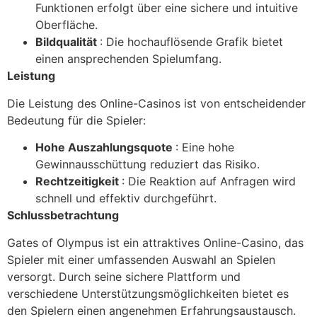
Funktionen erfolgt über eine sichere und intuitive
Oberfläche.
Bildqualität
: Die hochauflösende Grafik bietet
einen ansprechenden Spielumfang.
Leistung
Die Leistung des Online-Casinos ist von entscheidender
Bedeutung für die Spieler:
Hohe Auszahlungsquote
: Eine hohe
Gewinnausschüttung reduziert das Risiko.
Rechtzeitigkeit
: Die Reaktion auf Anfragen wird
schnell und effektiv durchgeführt.
Schlussbetrachtung
Gates of Olympus ist ein attraktives Online-Casino, das
Spieler mit einer umfassenden Auswahl an Spielen
versorgt. Durch seine sichere Plattform und
verschiedene Unterstützungsmöglichkeiten bietet es
den Spielern einen angenehmen Erfahrungsaustausch.