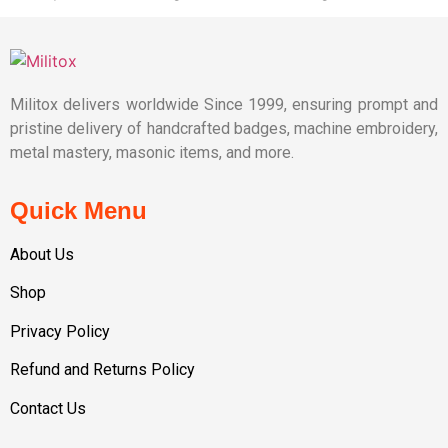
Militox delivers worldwide Since 1999, ensuring prompt and
pristine delivery of handcrafted badges, machine embroidery,
metal mastery, masonic items, and more.
Quick Menu
About Us
Shop
Privacy Policy
Refund and Returns Policy
Contact Us