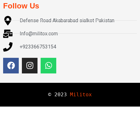
Follow Us
Defense Road Akabarabad sialkot Pakistan
Info@militox.com
+923366753154
© 
2023
Militox