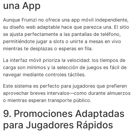
una App
Aunque Frumzi no ofrece una app móvil independiente,
su diseño web adaptable hace que parezca una. El sitio
se ajusta perfectamente a las pantallas de teléfono,
permitiéndote jugar a slots o unirte a mesas en vivo
mientras te desplazas o esperas en fila.
La interfaz móvil prioriza la velocidad: los tiempos de
carga son mínimos y la selección de juegos es fácil de
navegar mediante controles táctiles.
Este sistema es perfecto para jugadores que prefieren
aprovechar breves intervalos—como durante almuerzos
o mientras esperan transporte público.
9. Promociones Adaptadas
para Jugadores Rápidos