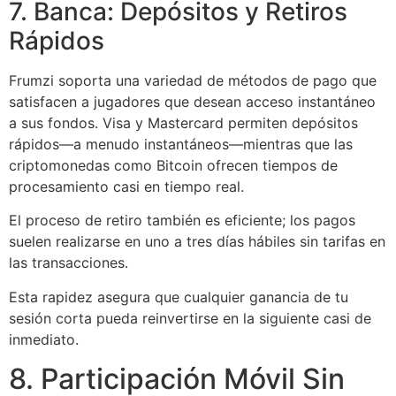
7. Banca: Depósitos y Retiros
Rápidos
Frumzi soporta una variedad de métodos de pago que
satisfacen a jugadores que desean acceso instantáneo
a sus fondos. Visa y Mastercard permiten depósitos
rápidos—a menudo instantáneos—mientras que las
criptomonedas como Bitcoin ofrecen tiempos de
procesamiento casi en tiempo real.
El proceso de retiro también es eficiente; los pagos
suelen realizarse en uno a tres días hábiles sin tarifas en
las transacciones.
Esta rapidez asegura que cualquier ganancia de tu
sesión corta pueda reinvertirse en la siguiente casi de
inmediato.
8. Participación Móvil Sin