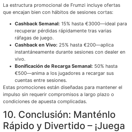
La estructura promocional de Frumzi incluye ofertas
que encajan bien con hábitos de sesiones cortas:
Cashback Semanal:
15% hasta €3000—ideal para
recuperar pérdidas rápidamente tras varias
ráfagas de juego.
Cashback en Vivo:
25% hasta €200—aplica
instantáneamente durante sesiones con dealer en
vivo.
Bonificación de Recarga Semanal:
50% hasta
€500—anima a los jugadores a recargar sus
cuentas entre sesiones.
Estas promociones están diseñadas para mantener el
impulso sin requerir compromisos a largo plazo o
condiciones de apuesta complicadas.
10. Conclusión: Manténlo
Rápido y Divertido – ¡Juega