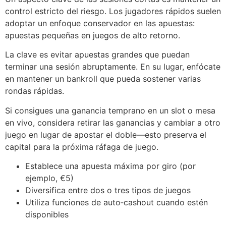
control estricto del riesgo. Los jugadores rápidos suelen
adoptar un enfoque conservador en las apuestas:
apuestas pequeñas en juegos de alto retorno.
La clave es evitar apuestas grandes que puedan
terminar una sesión abruptamente. En su lugar, enfócate
en mantener un bankroll que pueda sostener varias
rondas rápidas.
Si consigues una ganancia temprano en un slot o mesa
en vivo, considera retirar las ganancias y cambiar a otro
juego en lugar de apostar el doble—esto preserva el
capital para la próxima ráfaga de juego.
Establece una apuesta máxima por giro (por
ejemplo, €5)
Diversifica entre dos o tres tipos de juegos
Utiliza funciones de auto‑cashout cuando estén
disponibles