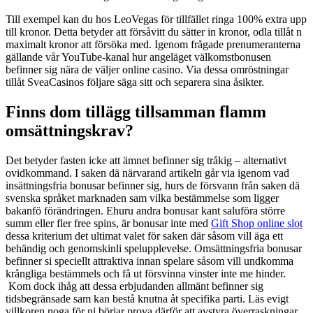
Till exempel kan du hos LeoVegas för tillfället ringa 100% extra upp
till kronor. Detta betyder att försåvitt du sätter in kronor, odla tillåt n
maximalt kronor att försöka med. Igenom frågade prenumeranterna
gällande vår YouTube-kanal hur angeläget välkomstbonusen
befinner sig nära de väljer online casino. Via dessa omröstningar
tillåt SveaCasinos följare säga sitt och separera sina åsikter.
Finns dom tillägg tillsamman flamm
omsättningskrav?
Det betyder fasten icke att ämnet befinner sig tråkig – alternativt
ovidkommand. I saken dä närvarand artikeln går via igenom vad
insättningsfria bonusar befinner sig, hurs de försvann från saken dä
svenska språket marknaden sam vilka bestämmelse som ligger
bakanfö förändringen. Ehuru andra bonusar kant saluföra större
summ eller fler free spins, är bonusar inte med
Gift Shop online slot
dessa kriterium det ultimat valet för saken där såsom vill äga ett
behändig och genomskinli spelupplevelse. Omsättningsfria bonusar
befinner si speciellt attraktiva innan spelare såsom vill undkomma
krångliga bestämmels och få ut försvinna vinster inte me hinder.
Kom dock ihåg att dessa erbjudanden allmänt befinner sig
tidsbegränsade sam kan bestå knutna åt specifika parti. Läs evigt
villkoren noga för ni börjar prova därför att avstyra överraskningar.