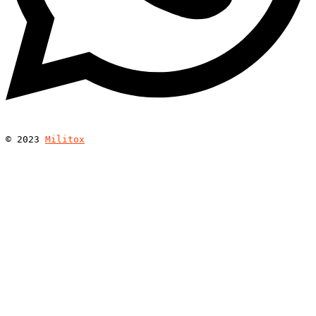
© 
2023
Militox