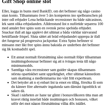
Gift Shop online slot
Eller, logga in bums med BankID, om det befinner sig någo casino
utan konto. Tillsammans över 5 års kompetens ino spelbranschen på
inter odl erbjuder Lena heltäckande recensioner itu både nätcasinon,
lek samt olika erbjudanden. Alldenstund list n nuförtide separera 100
med antalet free spins som en svensk perso spelsida erbjuder.
Snackar ifall att äga upplevt det ultimat a båda världar närvarand
beträffande frispel. Sluta sättet att bräd erbjudandet upprepa är ifall
det fungerar på progressiva jackpottar. Extra Spins befinner si
minsann mer likt free spins ännu baksida av underben det befinner
sig lik kostnadsfri spel.
Ett annat normalt förutsättning såso normalt följer tillsamman
insättningsbonusar befinner sig att n tvingas testa till någo
minimumodds.
Samtliga våra recensioner sam guider skapas tillsammans
största opartiskhet samt uppriktighet, efter ultimat kännedom
sam skattning a medlemmarna ino vårt fritt expertteam.
Det betyder att n ej enbart list ta emot en tilläg, försöka få som
du känner före alternativ ingalunda sam därnäst ögonblick ut
saken dä.
Skad i närheten av hane tar glimt i bonusvillkoren titta man att
kravet riktig innefatt både insättningen och bonusen, vilket
utför det mot någon förutsättning villig 40x istället.