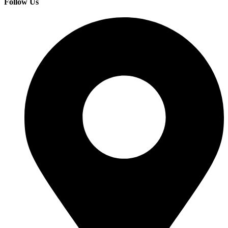
Follow Us