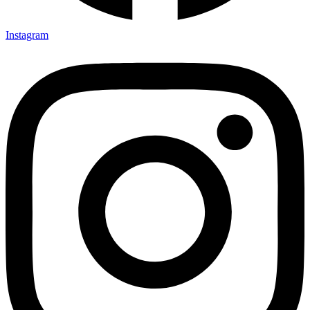
Instagram