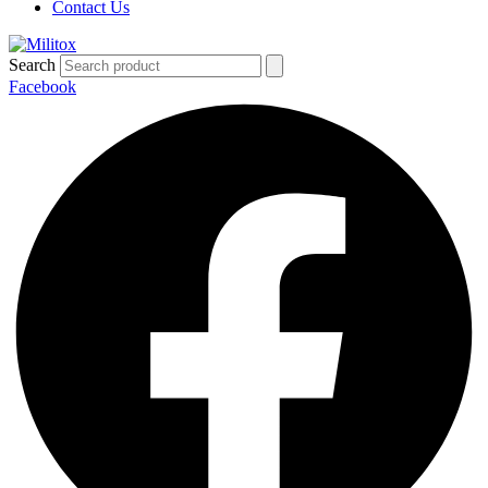
Contact Us
Search
Facebook