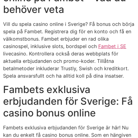
behöver veta
Vill du spela casino online i Sverige? Få bonus och börja
spela på Fambet. Registrera dig för en konto och få en
välkomstbonus. Fambet erbjuder en rad olika
casinospel, inklusive slots, bordspel och
Fambet i SE
livecasino. Kontrollera också deras webbplats för
aktuella erbjudanden och promo-koder. Tillåtna
betalmetoder inkluderar Trustly, Swish och kreditkort.
Spela ansvarsfullt och ha alltid koll på dina insatser.
Fambets exklusiva
erbjudanden för Sverige: Få
casino bonus online
Fambets exklusiva erbjudanden för Sverige är här! Nu
kan du enkelt få casino bonus online. Som en hängiven