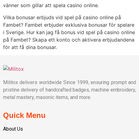
vänner som gillar att spela casino online.
Vilka bonusar erbjuds vid spel på casino online på
Fambet? Fambet erbjuder exklusiva bonusar för spelare
i Sverige. Hur kan jag få bonus vid spel på casino online
på Fambet? Skapa ett konto och aktivera erbjudandena
för att få dina bonusar.
Militox delivers worldwide Since 1999, ensuring prompt and
pristine delivery of handcrafted badges, machine embroidery,
metal mastery, masonic items, and more.
Quick Menu
About Us