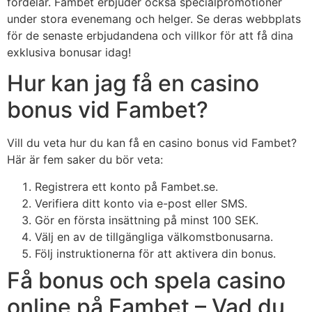
fördelar. Fambet erbjuder också specialpromotioner
under stora evenemang och helger. Se deras webbplats
för de senaste erbjudandena och villkor för att få dina
exklusiva bonusar idag!
Hur kan jag få en casino
bonus vid Fambet?
Vill du veta hur du kan få en casino bonus vid Fambet?
Här är fem saker du bör veta:
Registrera ett konto på Fambet.se.
Verifiera ditt konto via e-post eller SMS.
Gör en första insättning på minst 100 SEK.
Välj en av de tillgängliga välkomstbonusarna.
Följ instruktionerna för att aktivera din bonus.
Få bonus och spela casino
online på Fambet – Vad du