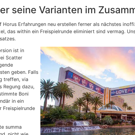
ner seine Varianten im Zusa
 Horus Erfahrungen neu erstellen ferner als nächstes inoff
l, das within ein Freispielrunde eliminiert sind vermag. U
satzes.
sion ist in
ei Scatter
lgende
sten geben. Falls
 treffen, via
as Regung dazu,
stimmte Boni
ndär in ein
 Freispielrunde
llte summa
d, nicht wie