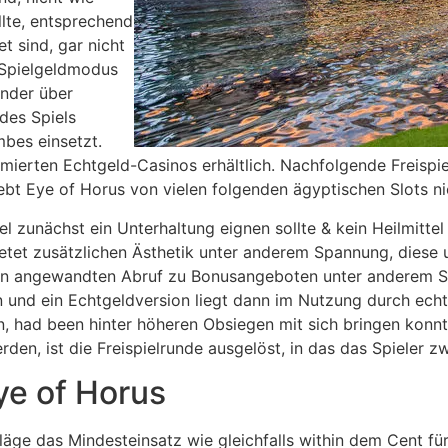
llte, entsprechend
t sind, gar nicht
 Spielgeldmodus
ander über
des Spiels
mbes einsetzt.
mmierten Echtgeld-Casinos erhältlich. Nachfolgende Freispi
t Eye of Horus von vielen folgenden ägyptischen Slots nic
el zunächst ein Unterhaltung eignen sollte & kein Heilmitt
et zusätzlichen Ästhetik unter anderem Spannung, diese u
nn angewandten Abruf zu Bonusangeboten unter anderem S
nd ein Echtgeldversion liegt dann im Nutzung durch echt
had been hinter höheren Obsiegen mit sich bringen konnt
en, ist die Freispielrunde ausgelöst, in das das Spieler zwö
ye of Horus
ge das Mindesteinsatz wie gleichfalls within dem Cent für je