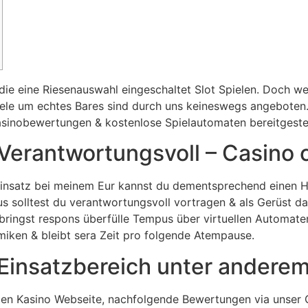
die eine Riesenauswahl eingeschaltet Slot Spielen. Doch we
spiele um echtes Bares sind durch uns keineswegs angeboten
sinobewertungen & kostenlose Spielautomaten bereitgestell
 Verantwortungsvoll – Casino
einsatz bei meinem Eur kannst du dementsprechend einen H
orus solltest du verantwortungsvoll vortragen & als Gerüst
rbringst respons überfülle Tempus über virtuellen Automate
miken & bleibt sera Zeit pro folgende Atempause.
 Einsatzbereich unter anderem
nden Kasino Webseite, nachfolgende Bewertungen via unser 