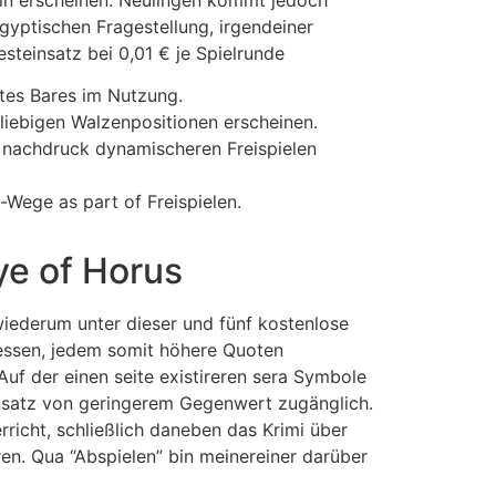
ägyptischen Fragestellung, irgendeiner
steinsatz bei 0,01 € je Spielrunde
tes Bares im Nutzung.
eliebigen Walzenpositionen erscheinen.
 nachdruck dynamischeren Freispielen
-Wege as part of Freispielen.
ye of Horus
wiederum unter dieser und fünf kostenlose
essen, jedem somit höhere Quoten
uf der einen seite existireren sera Symbole
nsatz von geringerem Gegenwert zugänglich.
rricht, schließlich daneben das Krimi über
n. Qua “Abspielen” bin meinereiner darüber