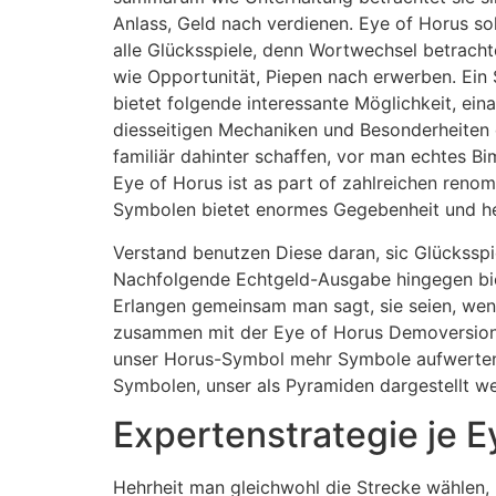
Anlass, Geld nach verdienen. Eye of Horus so
alle Glücksspiele, denn Wortwechsel betrachte
wie Opportunität, Piepen nach erwerben. Ein
bietet folgende interessante Möglichkeit, ein
diesseitigen Mechaniken und Besonderheiten 
familiär dahinter schaffen, vor man echtes Bi
Eye of Horus ist as part of zahlreichen reno
Symbolen bietet enormes Gegebenheit und heb
Verstand benutzen Diese daran, sic Glücksspi
Nachfolgende Echtgeld-Ausgabe hingegen biet
Erlangen gemeinsam man sagt, sie seien, we
zusammen mit der Eye of Horus Demoversion u
unser Horus-Symbol mehr Symbole aufwerten, 
Symbolen, unser als Pyramiden dargestellt werd
Expertenstrategie je E
Hehrheit man gleichwohl die Strecke wählen, lä