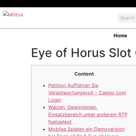
Home
Eye of Horus Slot
Content
Petition Aufführen Sie
Verantwortungsvoll – Casino com
Login
Walzen, Gewinnlinien,
Einsatzbereich unter anderem RTP
festgelegt
Mobiles Spielen ein Demoversion