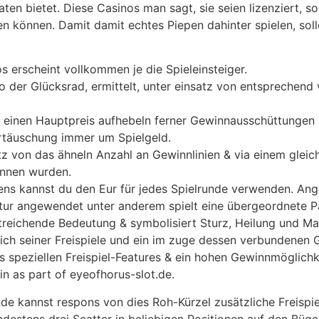
 bietet. Diese Casinos man sagt, sie seien lizenziert, sod
len können. Damit damit echtes Piepen dahinter spielen, soll
s erscheint vollkommen je die Spieleinsteiger.
o der Glücksrad, ermittelt, unter einsatz von entsprechend v
ch einen Hauptpreis aufhebeln ferner Gewinnausschüttungen 
rtäuschung immer um Spielgeld.
atz von das ähneln Anzahl an Gewinnlinien & via einem glei
wonnen wurden.
tens kannst du den Eur für jedes Spielrunde verwenden. Ang
ltur angewendet unter anderem spielt eine übergeordnete P
treichende Bedeutung & symbolisiert Sturz, Heilung und Mac
ich seiner Freispiele und ein im zuge dessen verbundenen 
s speziellen Freispiel-Features & ein hohen Gewinnmöglichk
n as part of eyeofhorus-slot.de.
nde kannst respons von dies Roh-Kürzel zusätzliche Freispi
indestens drei Scatter in beliebigen Positionen auf den Bü