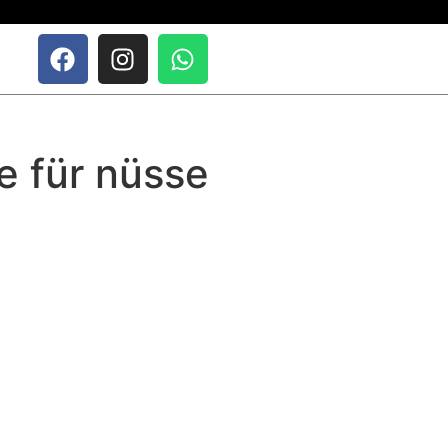
e für nüsse