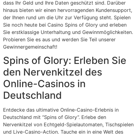
dass Ihr Geld und Ihre Daten geschützt sind. Darüber
hinaus bieten wir einen hervorragenden Kundensupport,
der Ihnen rund um die Uhr zur Verfügung steht. Spielen
Sie noch heute bei Casino Spins of Glory und erleben
Sie erstklassige Unterhaltung und Gewinnmöglichkeiten.
Probieren Sie es aus und werden Sie Teil unserer
Gewinnergemeinschaft!
Spins of Glory: Erleben Sie
den Nervenkitzel des
Online-Casinos in
Deutschland
Entdecke das ultimative Online-Casino-Erlebnis in
Deutschland mit “Spins of Glory”. Erlebe den
Nervenkitzel von Echtgeld-Spielautomaten, Tischspielen
und Live-Casino-Action. Tauche ein in eine Welt des