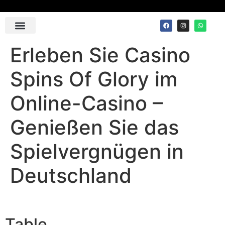
Contact Us
Erleben Sie Casino
Spins Of Glory im
Online-Casino –
Genießen Sie das
Spielvergnügen in
Deutschland
Table