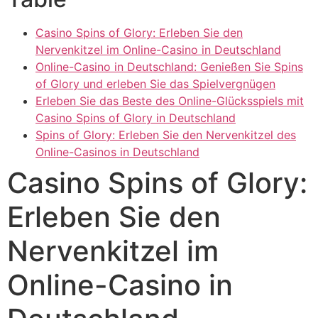
Casino Spins of Glory: Erleben Sie den
Nervenkitzel im Online-Casino in Deutschland
Online-Casino in Deutschland: Genießen Sie Spins
of Glory und erleben Sie das Spielvergnügen
Erleben Sie das Beste des Online-Glücksspiels mit
Casino Spins of Glory in Deutschland
Spins of Glory: Erleben Sie den Nervenkitzel des
Online-Casinos in Deutschland
Casino Spins of Glory:
Erleben Sie den
Nervenkitzel im
Online-Casino in