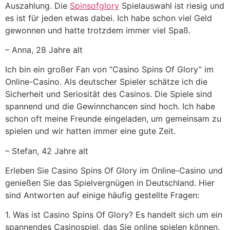
Auszahlung. Die
Spinsofglory
Spielauswahl ist riesig und
es ist für jeden etwas dabei. Ich habe schon viel Geld
gewonnen und hatte trotzdem immer viel Spaß.
– Anna, 28 Jahre alt
Ich bin ein großer Fan von “Casino Spins Of Glory” im
Online-Casino. Als deutscher Spieler schätze ich die
Sicherheit und Seriosität des Casinos. Die Spiele sind
spannend und die Gewinnchancen sind hoch. Ich habe
schon oft meine Freunde eingeladen, um gemeinsam zu
spielen und wir hatten immer eine gute Zeit.
– Stefan, 42 Jahre alt
Erleben Sie Casino Spins Of Glory im Online-Casino und
genießen Sie das Spielvergnügen in Deutschland. Hier
sind Antworten auf einige häufig gestellte Fragen:
1. Was ist Casino Spins Of Glory? Es handelt sich um ein
spannendes Casinospiel, das Sie online spielen können.