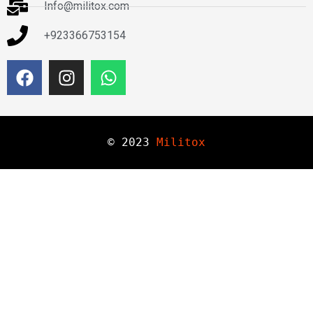
Info@militox.com
+923366753154
© 
2023
Militox