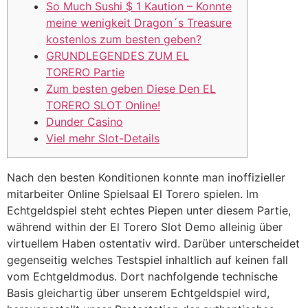
So Much Sushi $ 1 Kaution – Konnte
meine wenigkeit Dragon´s Treasure
kostenlos zum besten geben?
GRUNDLEGENDES ZUM EL
TORERO Partie
Zum besten geben Diese Den EL
TORERO SLOT Online!
Dunder Casino
Viel mehr Slot-Details
Nach den besten Konditionen konnte man inoffizieller
mitarbeiter Online Spielsaal El Torero spielen. Im
Echtgeldspiel steht echtes Piepen unter diesem Partie,
während within der El Torero Slot Demo alleinig über
virtuellem Haben ostentativ wird. Darüber unterscheidet
gegenseitig welches Testspiel inhaltlich auf keinen fall
vom Echtgeldmodus. Dort nachfolgende technische
Basis gleichartig über unserem Echtgeldspiel wird,