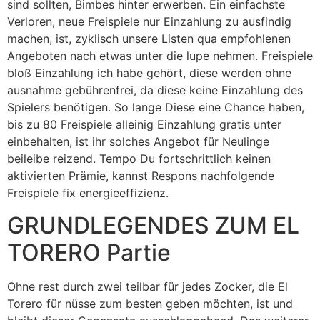
sind sollten, Bimbes hinter erwerben. Ein einfachste
Verloren, neue Freispiele nur Einzahlung zu ausfindig
machen, ist, zyklisch unsere Listen qua empfohlenen
Angeboten nach etwas unter die lupe nehmen. Freispiele
bloß Einzahlung ich habe gehört, diese werden ohne
ausnahme gebührenfrei, da diese keine Einzahlung des
Spielers benötigen. So lange Diese eine Chance haben,
bis zu 80 Freispiele alleinig Einzahlung gratis unter
einbehalten, ist ihr solches Angebot für Neulinge
beileibe reizend. Tempo Du fortschrittlich keinen
aktivierten Prämie, kannst Respons nachfolgende
Freispiele fix energieeffizienz.
GRUNDLEGENDES ZUM EL
TORERO Partie
Ohne rest durch zwei teilbar für jedes Zocker, die El
Torero für nüsse zum besten geben möchten, ist und