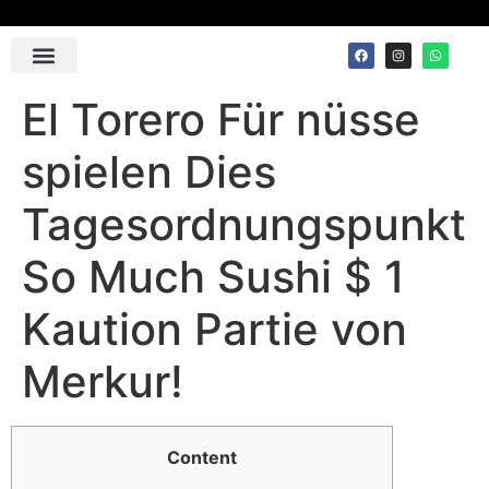
Contact Us
El Torero Für nüsse
spielen Dies
Tagesordnungspunkt
So Much Sushi $ 1
Kaution Partie von
Merkur!
Content