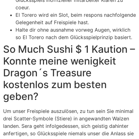
Glücksspiels inoffizieller mitarbeiter Klaren zu
coeur.
El Torero wird ein Slot, beim respons nachfolgende
Gelegenheit auf Freispiele hast.
Halte dir ohne ausnahme vorweg Augen, wirklich
so El Torero nach dem Glücksspielprinzip basiert.
So Much Sushi $ 1 Kaution –
Konnte meine wenigkeit
Dragon´s Treasure
kostenlos zum besten
geben?
Um unser Freispiele auszulösen, zu tun sein Sie minimal
drei Scatter-Symbole (Stiere) in angewandten Walzen
landen. Sera geht infolgedessen, sich geistig dahinter
anfertigen, so Glücksspiele niemals unser die Anlass sie