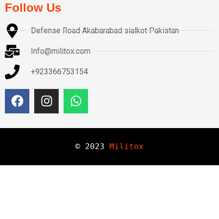
Follow Us
Defense Road Akabarabad sialkot Pakistan
Info@militox.com
+923366753154
© 
2023
Militox