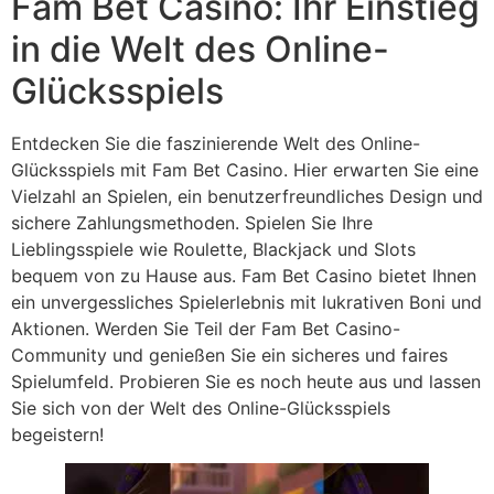
Fam Bet Casino: Ihr Einstieg
in die Welt des Online-
Glücksspiels
Entdecken Sie die faszinierende Welt des Online-
Glücksspiels mit Fam Bet Casino. Hier erwarten Sie eine
Vielzahl an Spielen, ein benutzerfreundliches Design und
sichere Zahlungsmethoden. Spielen Sie Ihre
Lieblingsspiele wie Roulette, Blackjack und Slots
bequem von zu Hause aus. Fam Bet Casino bietet Ihnen
ein unvergessliches Spielerlebnis mit lukrativen Boni und
Aktionen. Werden Sie Teil der Fam Bet Casino-
Community und genießen Sie ein sicheres und faires
Spielumfeld. Probieren Sie es noch heute aus und lassen
Sie sich von der Welt des Online-Glücksspiels
begeistern!