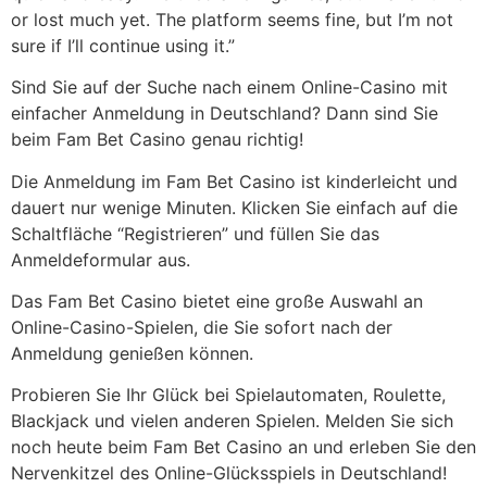
or lost much yet. The platform seems fine, but I’m not
sure if I’ll continue using it.”
Sind Sie auf der Suche nach einem Online-Casino mit
einfacher Anmeldung in Deutschland? Dann sind Sie
beim Fam Bet Casino genau richtig!
Die Anmeldung im Fam Bet Casino ist kinderleicht und
dauert nur wenige Minuten. Klicken Sie einfach auf die
Schaltfläche “Registrieren” und füllen Sie das
Anmeldeformular aus.
Das Fam Bet Casino bietet eine große Auswahl an
Online-Casino-Spielen, die Sie sofort nach der
Anmeldung genießen können.
Probieren Sie Ihr Glück bei Spielautomaten, Roulette,
Blackjack und vielen anderen Spielen. Melden Sie sich
noch heute beim Fam Bet Casino an und erleben Sie den
Nervenkitzel des Online-Glücksspiels in Deutschland!