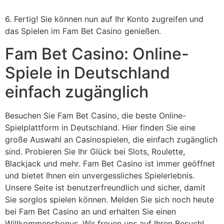
6. Fertig! Sie können nun auf Ihr Konto zugreifen und
das Spielen im Fam Bet Casino genießen.
Fam Bet Casino: Online-
Spiele in Deutschland
einfach zugänglich
Besuchen Sie Fam Bet Casino, die beste Online-
Spielplattform in Deutschland. Hier finden Sie eine
große Auswahl an Casinospielen, die einfach zugänglich
sind. Probieren Sie Ihr Glück bei Slots, Roulette,
Blackjack und mehr. Fam Bet Casino ist immer geöffnet
und bietet Ihnen ein unvergessliches Spielerlebnis.
Unsere Seite ist benutzerfreundlich und sicher, damit
Sie sorglos spielen können. Melden Sie sich noch heute
bei Fam Bet Casino an und erhalten Sie einen
Willkommensbonus. Wir freuen uns auf Ihren Besuch!