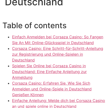
Deutschland
Table of contents
Einfach Anmelden bei Corsaza Casino: So Fangen
Sie An Mit Online-Glücksspiel in Deutschland
Corsaza Casino: Eine Schritt-für-Schritt-Anleitung
zur Registrierung und Online-Spielen in
Deutschland
Spielen Sie Online bei Corsaza Casino in
Deutschland: Eine Einfache Anleitung zur
Anmeldung
Corsaza Casino: Erfahren Sie, Wie Sie Sich
Anmelden und Online-Spiele in Deutschland
Genießen Können
Einfache Anleitung: Melde dich bei Corsaza Casino
an und spiele online in Deutschland