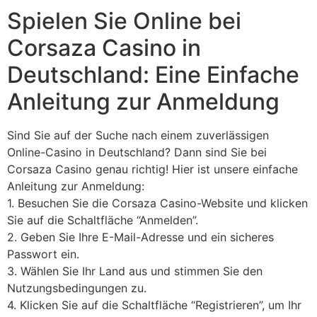
Spielen Sie Online bei
Corsaza Casino in
Deutschland: Eine Einfache
Anleitung zur Anmeldung
Sind Sie auf der Suche nach einem zuverlässigen
Online-Casino in Deutschland? Dann sind Sie bei
Corsaza Casino genau richtig! Hier ist unsere einfache
Anleitung zur Anmeldung:
1. Besuchen Sie die Corsaza Casino-Website und klicken
Sie auf die Schaltfläche “Anmelden”.
2. Geben Sie Ihre E-Mail-Adresse und ein sicheres
Passwort ein.
3. Wählen Sie Ihr Land aus und stimmen Sie den
Nutzungsbedingungen zu.
4. Klicken Sie auf die Schaltfläche “Registrieren”, um Ihr