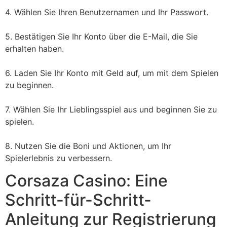
4. Wählen Sie Ihren Benutzernamen und Ihr Passwort.
5. Bestätigen Sie Ihr Konto über die E-Mail, die Sie
erhalten haben.
6. Laden Sie Ihr Konto mit Geld auf, um mit dem Spielen
zu beginnen.
7. Wählen Sie Ihr Lieblingsspiel aus und beginnen Sie zu
spielen.
8. Nutzen Sie die Boni und Aktionen, um Ihr
Spielerlebnis zu verbessern.
Corsaza Casino: Eine
Schritt-für-Schritt-
Anleitung zur Registrierung