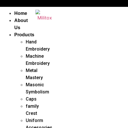
Home
About
Us
Products
Hand
Embroidery
Machine
Embroidery
Metal
Mastery
Masonic
Symbolism
Caps
family
Crest
Uniform
Accessories