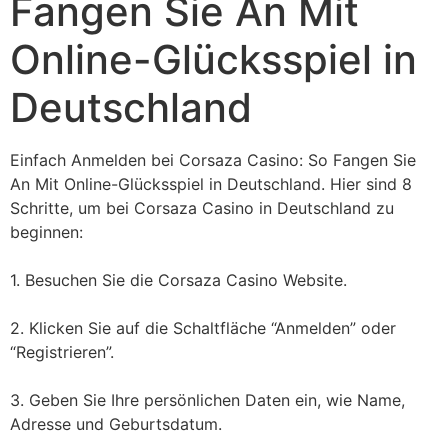
Fangen Sie An Mit
Online-Glücksspiel in
Deutschland
Einfach Anmelden bei Corsaza Casino: So Fangen Sie
An Mit Online-Glücksspiel in Deutschland. Hier sind 8
Schritte, um bei Corsaza Casino in Deutschland zu
beginnen:
1. Besuchen Sie die Corsaza Casino Website.
2. Klicken Sie auf die Schaltfläche “Anmelden” oder
“Registrieren”.
3. Geben Sie Ihre persönlichen Daten ein, wie Name,
Adresse und Geburtsdatum.