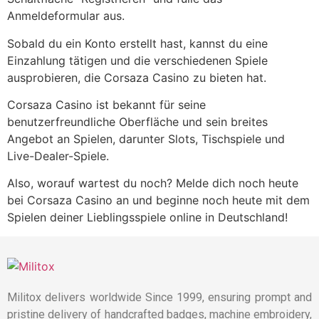
Anmeldeformular aus.
Sobald du ein Konto erstellt hast, kannst du eine
Einzahlung tätigen und die verschiedenen Spiele
ausprobieren, die Corsaza Casino zu bieten hat.
Corsaza Casino ist bekannt für seine
benutzerfreundliche Oberfläche und sein breites
Angebot an Spielen, darunter Slots, Tischspiele und
Live-Dealer-Spiele.
Also, worauf wartest du noch? Melde dich noch heute
bei Corsaza Casino an und beginne noch heute mit dem
Spielen deiner Lieblingsspiele online in Deutschland!
Militox delivers worldwide Since 1999, ensuring prompt and
pristine delivery of handcrafted badges, machine embroidery,