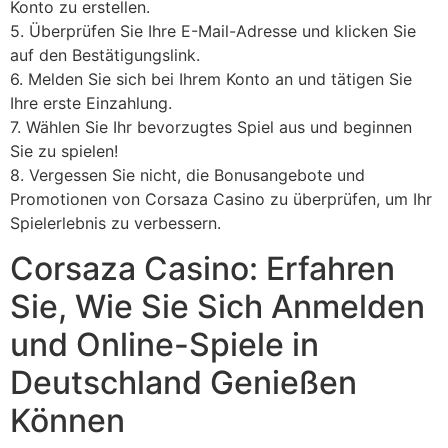
Konto zu erstellen.
5. Überprüfen Sie Ihre E-Mail-Adresse und klicken Sie
auf den Bestätigungslink.
6. Melden Sie sich bei Ihrem Konto an und tätigen Sie
Ihre erste Einzahlung.
7. Wählen Sie Ihr bevorzugtes Spiel aus und beginnen
Sie zu spielen!
8. Vergessen Sie nicht, die Bonusangebote und
Promotionen von Corsaza Casino zu überprüfen, um Ihr
Spielerlebnis zu verbessern.
Corsaza Casino: Erfahren
Sie, Wie Sie Sich Anmelden
und Online-Spiele in
Deutschland Genießen
Können