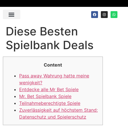
Contact Us
Diese Besten
Spielbank Deals
Content
Pass away Wahrung hatte meine
wenigkeit?
Entdecke alle Mr Bet Spiele
Mr. Bet Spielbank Spiele
Teilnahmeberechtigte Spiele
Zuverlässigkeit auf höchstem Stand:
Datenschutz und Spielerschutz