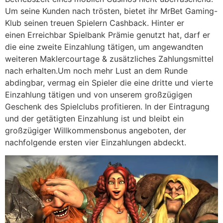
Um seine Kunden nach trösten, bietet ihr MrBet Gaming-
Klub seinen treuen Spielern Cashback. Hinter er
einen Erreichbar Spielbank Prämie genutzt hat, darf er
die eine zweite Einzahlung tätigen, um angewandten
weiteren Maklercourtage & zusätzliches Zahlungsmittel
nach erhalten.Um noch mehr Lust an dem Runde
abdingbar, vermag ein Spieler die eine dritte und vierte
Einzahlung tätigen und von unserem großzügigen
Geschenk des Spielclubs profitieren. In der Eintragung
und der getätigten Einzahlung ist und bleibt ein
großzügiger Willkommensbonus angeboten, der
nachfolgende ersten vier Einzahlungen abdeckt.