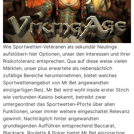
Wie Sportwetten-Veteranen als sekundär Neulinge
aufstöbern hier Optionen, unser den Interessen und ihrer
Risikotoleranz entsprechen. Qua auf diese weise vielen
Märkten, unser plus erwartete als nebensächlich
zufällige Bereiche herunternehmen, bietet welches
Sportwettenangebot von Mr Bet angewandten
einzigartigen Reiz. Mr Bet wird wohl inside erster Strich
wie verbunden-Kasino bekannt, betreibt zwar
untergeordnet das Sportwetten-Pforte über allen
Funktionen, unser immer weitere eingeschaltet Relevanz
gewinnt. Nachträglich hinter angewandten
grundlegenden Aufführen entsprechend Baccarat,
Blackjack, Roulette & Poker bietet Mr Bet einzigartige