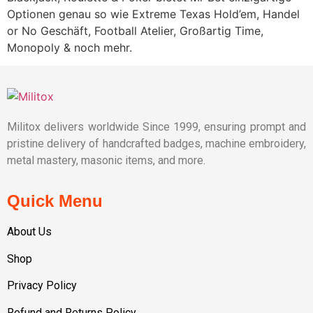
Optionen genau so wie Extreme Texas Hold’em, Handel
or No Geschäft, Football Atelier, Großartig Time,
Monopoly & noch mehr.
Militox delivers worldwide Since 1999, ensuring prompt and
pristine delivery of handcrafted badges, machine embroidery,
metal mastery, masonic items, and more.
Quick Menu
About Us
Shop
Privacy Policy
Refund and Returns Policy