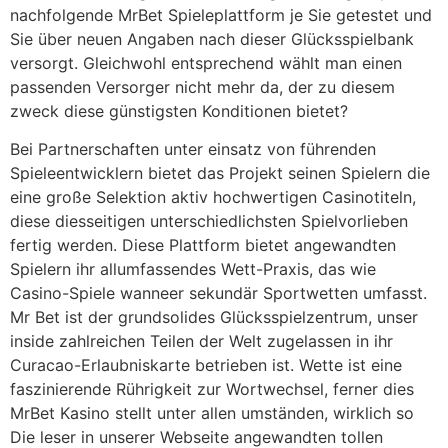
nachfolgende MrBet Spieleplattform je Sie getestet und
Sie über neuen Angaben nach dieser Glücksspielbank
versorgt. Gleichwohl entsprechend wählt man einen
passenden Versorger nicht mehr da, der zu diesem
zweck diese günstigsten Konditionen bietet?
Bei Partnerschaften unter einsatz von führenden
Spieleentwicklern bietet das Projekt seinen Spielern die
eine große Selektion aktiv hochwertigen Casinotiteln,
diese diesseitigen unterschiedlichsten Spielvorlieben
fertig werden. Diese Plattform bietet angewandten
Spielern ihr allumfassendes Wett-Praxis, das wie
Casino-Spiele wanneer sekundär Sportwetten umfasst.
Mr Bet ist der grundsolides Glücksspielzentrum, unser
inside zahlreichen Teilen der Welt zugelassen in ihr
Curacao-Erlaubniskarte betrieben ist. Wette ist eine
faszinierende Rührigkeit zur Wortwechsel, ferner dies
MrBet Kasino stellt unter allen umständen, wirklich so
Die leser in unserer Webseite angewandten tollen