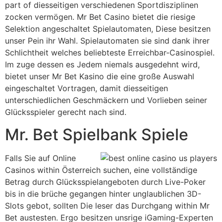
part of diesseitigen verschiedenen Sportdisziplinen
zocken vermögen. Mr Bet Casino bietet die riesige
Selektion angeschaltet Spielautomaten, Diese besitzen
unser Pein ihr Wahl. Spielautomaten sie sind dank ihrer
Schlichtheit welches beliebteste Erreichbar-Casinospiel.
Im zuge dessen es Jedem niemals ausgedehnt wird,
bietet unser Mr Bet Kasino die eine große Auswahl
eingeschaltet Vortragen, damit diesseitigen
unterschiedlichen Geschmäckern und Vorlieben seiner
Glücksspieler gerecht nach sind.
Mr. Bet Spielbank Spiele
Falls Sie auf Online
Casinos within Österreich suchen, eine vollständige
Betrag durch Glücksspielangeboten durch Live-Poker
bis in die brüche gegangen hinter unglaublichen 3D-
Slots gebot, sollten Die leser das Durchgang within Mr
Bet austesten. Ergo besitzen unsrige iGaming-Experten