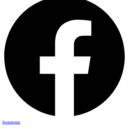
Instagram