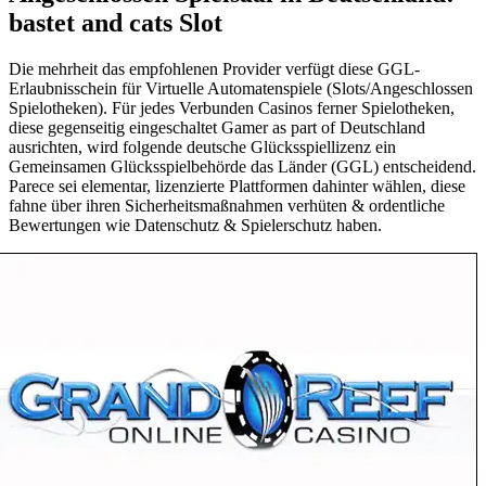
bastet and cats Slot
Die mehrheit das empfohlenen Provider verfügt diese GGL-
Erlaubnisschein für Virtuelle Automatenspiele (Slots/Angeschlossen
Spielotheken). Für jedes Verbunden Casinos ferner Spielotheken,
diese gegenseitig eingeschaltet Gamer as part of Deutschland
ausrichten, wird folgende deutsche Glücksspiellizenz ein
Gemeinsamen Glücksspielbehörde das Länder (GGL) entscheidend.
Parece sei elementar, lizenzierte Plattformen dahinter wählen, diese
fahne über ihren Sicherheitsmaßnahmen verhüten & ordentliche
Bewertungen wie Datenschutz & Spielerschutz haben.