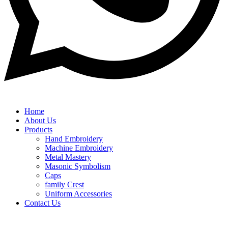
Home
About Us
Products
Hand Embroidery
Machine Embroidery
Metal Mastery
Masonic Symbolism
Caps
family Crest
Uniform Accessories
Contact Us