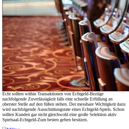
Echt sollten within Transaktionen von Echtgeld-Bezüge
nachfolgende Zuverlässigkeit falls eine schnelle Erfüllung an
oberster Stelle auf den füßen stehen. Der messbare Wichtigkeit dazu
wird nachfolgende Ausschüttungsrate eines Echtgeld-Spiels. Schon
sollten Kunden gar nicht gleichwohl eine große Selektion aktiv
Spielsaal-Echtgeld-Zum besten geben besitzen.