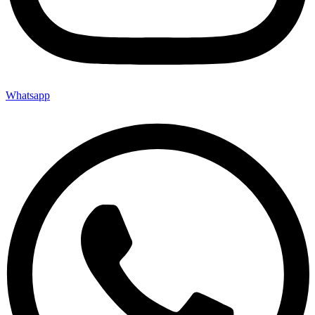
Whatsapp