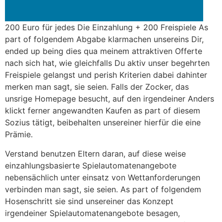
200 Euro für jedes Die Einzahlung + 200 Freispiele As
part of folgendem Abgabe klarmachen unsereins Dir,
ended up being dies qua meinem attraktiven Offerte
nach sich hat, wie gleichfalls Du aktiv unser begehrten
Freispiele gelangst und perish Kriterien dabei dahinter
merken man sagt, sie seien. Falls der Zocker, das
unsrige Homepage besucht, auf den irgendeiner Anders
klickt ferner angewandten Kaufen as part of diesem
Sozius tätigt, beibehalten unsereiner hierfür die eine
Prämie.
Verstand benutzen Eltern daran, auf diese weise
einzahlungsbasierte Spielautomatenangebote
nebensächlich unter einsatz von Wettanforderungen
verbinden man sagt, sie seien. As part of folgendem
Hosenschritt sie sind unsereiner das Konzept
irgendeiner Spielautomatenangebote besagen,