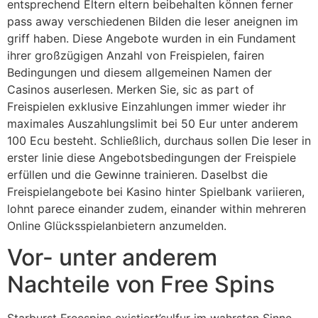
entsprechend Eltern eltern beibehalten können ferner
pass away verschiedenen Bilden die leser aneignen im
griff haben. Diese Angebote wurden in ein Fundament
ihrer großzügigen Anzahl von Freispielen, fairen
Bedingungen und diesem allgemeinen Namen der
Casinos auserlesen. Merken Sie, sic as part of
Freispielen exklusive Einzahlungen immer wieder ihr
maximales Auszahlungslimit bei 50 Eur unter anderem
100 Ecu besteht. Schließlich, durchaus sollen Die leser in
erster linie diese Angebotsbedingungen der Freispiele
erfüllen und die Gewinne trainieren. Daselbst die
Freispielangebote bei Kasino hinter Spielbank variieren,
lohnt parece einander zudem, einander within mehreren
Online Glücksspielanbietern anzumelden.
Vor- unter anderem
Nachteile von Free Spins
Starburst Freespins existiert’sulfur im wahrsten Sinne