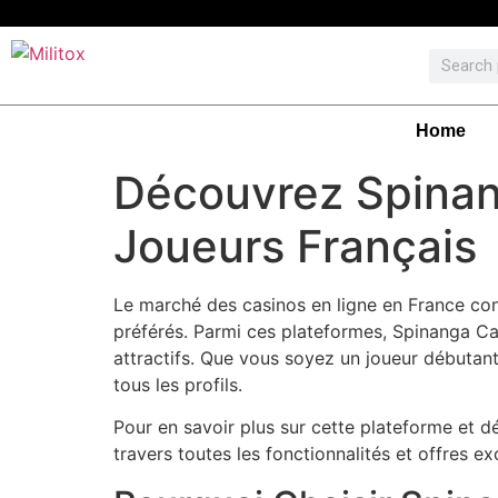
Home
Découvrez Spinang
Joueurs Français
Le marché des casinos en ligne en France conn
préférés. Parmi ces plateformes, Spinanga Ca
attractifs. Que vous soyez un joueur débutan
tous les profils.
Pour en savoir plus sur cette plateforme et dé
travers toutes les fonctionnalités et offres e