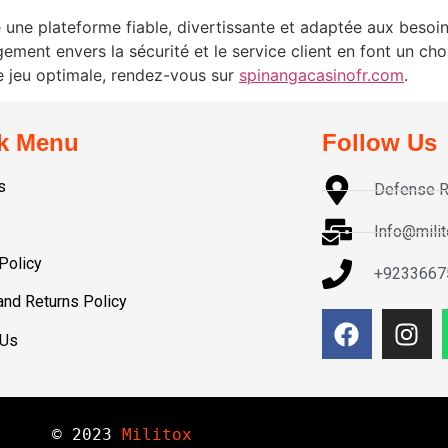
e plateforme fiable, divertissante et adaptée aux besoins 
gement envers la sécurité et le service client en font un ch
de jeu optimale, rendez-vous sur
spinangacasinofr.com
.
k Menu
Follow Us
s
Defense R
Info@mili
Policy
+9233667
and Returns Policy
 Us
© 
2023
Militox