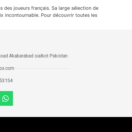
des joueurs français. Sa large sélection de
oix incontournable. Pour découvrir toutes les
oad Akabarabad sialkot Pakistan
tox.com
53154