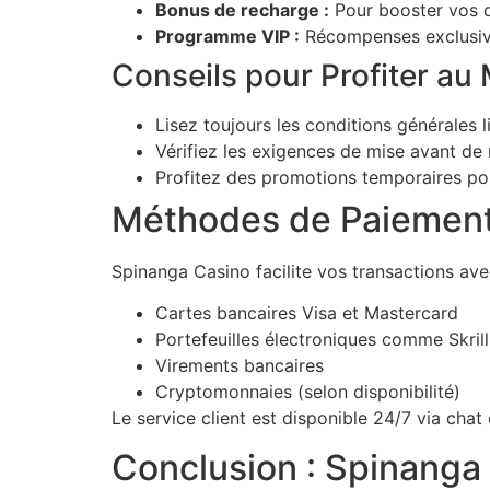
Bonus de recharge :
Pour booster vos d
Programme VIP :
Récompenses exclusives
Conseils pour Profiter au
Lisez toujours les conditions générales 
Vérifiez les exigences de mise avant de r
Profitez des promotions temporaires po
Méthodes de Paiement 
Spinanga Casino facilite vos transactions a
Cartes bancaires Visa et Mastercard
Portefeuilles électroniques comme Skrill
Virements bancaires
Cryptomonnaies (selon disponibilité)
Le service client est disponible 24/7 via chat
Conclusion : Spinanga