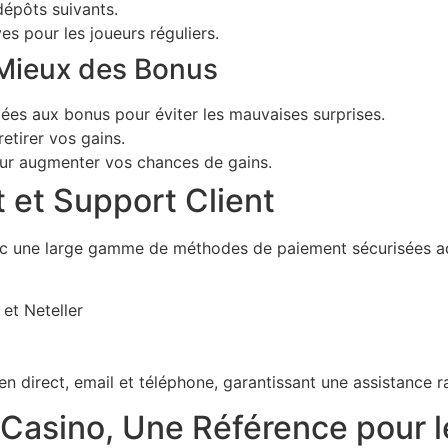
épôts suivants.
 pour les joueurs réguliers.
 Mieux des Bonus
liées aux bonus pour éviter les mauvaises surprises.
etirer vos gains.
ur augmenter vos chances de gains.
et Support Client
vec une large gamme de méthodes de paiement sécurisées ad
 et Neteller
 en direct, email et téléphone, garantissant une assistance r
 Casino, Une Référence pour l