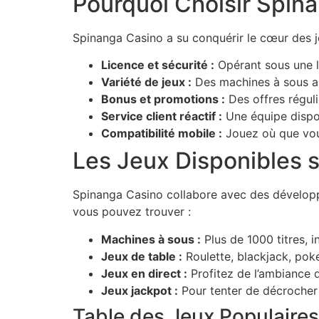
Pourquoi Choisir Spin
Spinanga Casino a su conquérir le cœur des jo
Licence et sécurité :
Opérant sous une li
Variété de jeux :
Des machines à sous aux
Bonus et promotions :
Des offres régul
Service client réactif :
Une équipe dispon
Compatibilité mobile :
Jouez où que vou
Les Jeux Disponibles 
Spinanga Casino collabore avec des développe
vous pouvez trouver :
Machines à sous :
Plus de 1000 titres, 
Jeux de table :
Roulette, blackjack, poker
Jeux en direct :
Profitez de l’ambiance d
Jeux jackpot :
Pour tenter de décrocher 
Table des Jeux Populaire