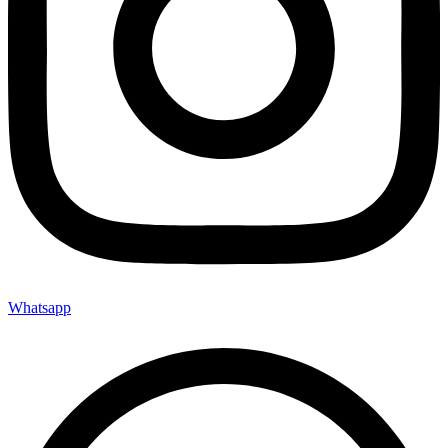
Whatsapp