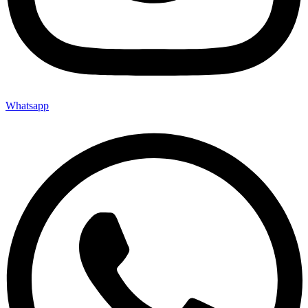
Whatsapp