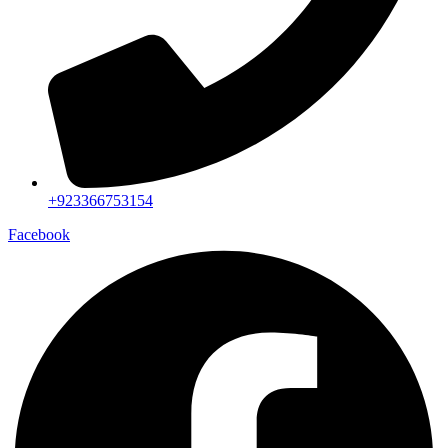
+923366753154
Facebook