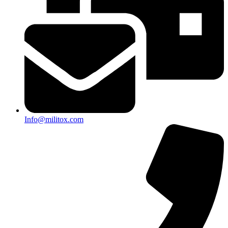
Info@militox.com