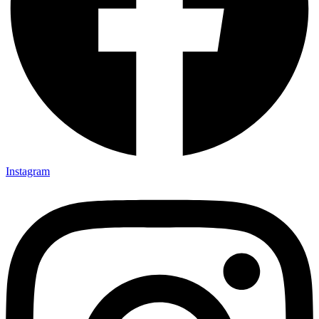
Instagram