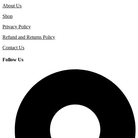
About Us
Shop
Privacy Policy
Refund and Returns Policy
Contact Us
Follow Us